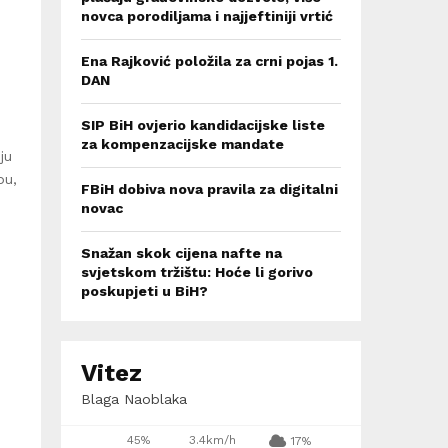
novca porodiljama i najjeftiniji vrtić
Ena Rajković položila za crni pojas 1.
DAN
SIP BiH ovjerio kandidacijske liste
za kompenzacijske mandate
ju
bu,
FBiH dobiva nova pravila za digitalni
novac
Snažan skok cijena nafte na
svjetskom tržištu: Hoće li gorivo
poskupjeti u BiH?
Vitez
Blaga Naoblaka
45%
3.4km/h
17%