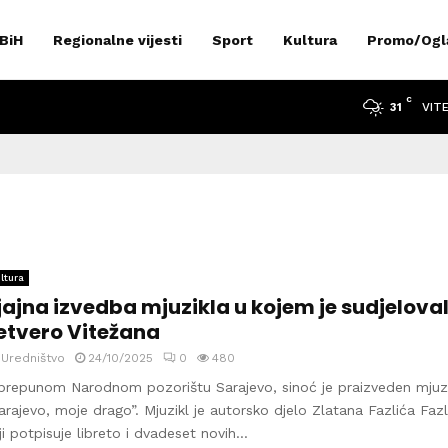
 BiH
Regionalne vijesti
Sport
Kultura
Promo/Ogl
C
VIT
31
ltura
jajna izvedba mjuzikla u kojem je sudjelova
etvero Vitežana
y
Uredništvo
24/10/2025
0
480
prepunom Narodnom pozorištu Sarajevo, sinoć je praizveden mjuzi
arajevo, moje drago”. Mjuzikl je autorsko djelo Zlatana Fazlića Faz
ji potpisuje libreto i dvadeset novih...