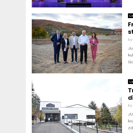
Lo
F
s
b
Ju
ku
Go
Lo
T
d
b
JU
ko
zd