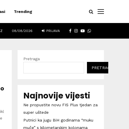
asi
Trending
FACEBOOK
INSTAGRAM
YOUTUBE
WHATSAPP
EZ
08/08/2026
PRIJAVA
Pretraga
PRETRAGA
lo
Najnovije vijesti
Ne propustite novu FIS Plus tjedan za
kl
super uštede
le
Putnici ka jugu BiH godinama “muku
muče” s kilometarskim kolonama