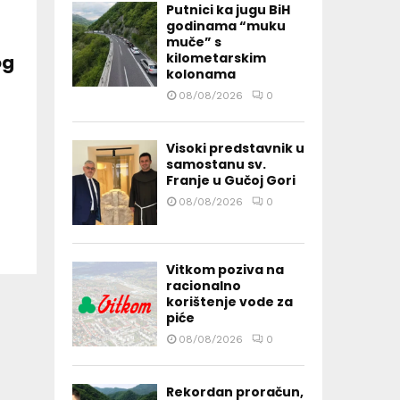
Putnici ka jugu BiH
godinama “muku
muče” s
kilometarskim
og
kolonama
08/08/2026
0
Visoki predstavnik u
samostanu sv.
Franje u Gučoj Gori
08/08/2026
0
Vitkom poziva na
racionalno
korištenje vode za
piće
08/08/2026
0
Rekordan proračun,