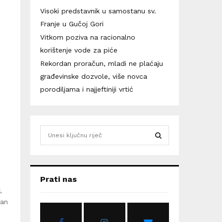
Visoki predstavnik u samostanu sv.
Franje u Gučoj Gori
Vitkom poziva na racionalno
korištenje vode za piće
Rekordan proračun, mladi ne plaćaju
građevinske dozvole, više novca
porodiljama i najjeftiniji vrtić
S
e
a
S
r
c
E
Prati nas
h
,
f
A
jan
o
r
R