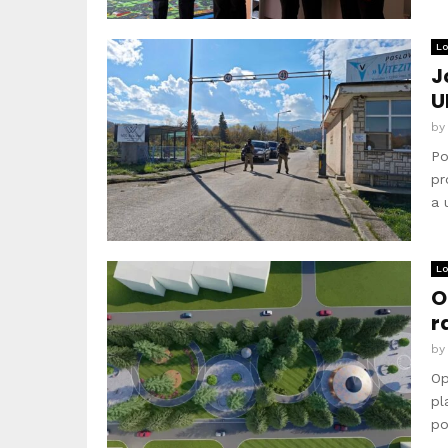
Lo
J
U
b
Po
pr
a 
Lo
O
r
b
Op
pl
po