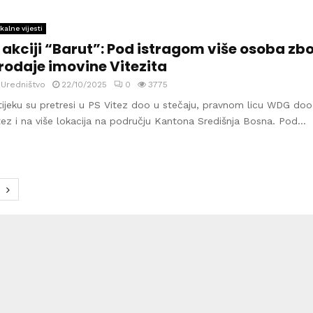
kalne vijesti
 akciji “Barut”: Pod istragom više osoba zb
rodaje imovine Vitezita
y
Uredništvo
22/10/2025
0
3775
tijeku su pretresi u PS Vitez doo u stečaju, pravnom licu WDG doo
tez i na više lokacija na području Kantona Središnja Bosna. Pod...