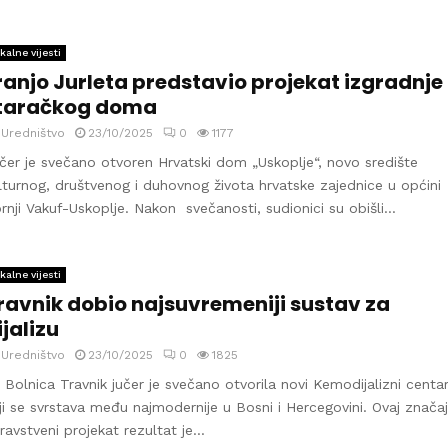
kalne vijesti
ranjo Jurleta predstavio projekat izgradnje
taračkog doma
y
Uredništvo
23/10/2025
0
1177
čer je svečano otvoren Hrvatski dom „Uskoplje“, novo središte
lturnog, društvenog i duhovnog života hrvatske zajednice u općini
rnji Vakuf-Uskoplje. Nakon svečanosti, sudionici su obišli...
kalne vijesti
ravnik dobio najsuvremeniji sustav za
ijalizu
y
Uredništvo
23/10/2025
0
1825
 Bolnica Travnik jučer je svečano otvorila novi Kemodijalizni centar
ji se svrstava među najmodernije u Bosni i Hercegovini. Ovaj znača
ravstveni projekat rezultat je...