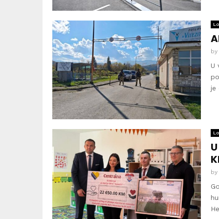
Lo
A
b
U 
po
je
Lo
U
K
b
Go
hu
He