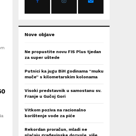
:
C
H
Nove objave
gom
Ne propustite novu FIS Plus tjedan
za super uštede
Putnici ka jugu BiH godinama “muku
muče” s kilometarskim kolonama
50
Visoki predstavnik u samostanu sv.
Franje u Gučoj Gori
Vitkom poziva na racionalno
Na
korištenje vode za piće
Rekordan proračun, mladi ne
plaćaju građevinske dozvole, više