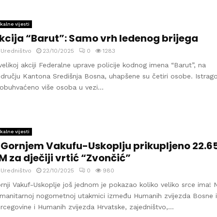
kalne vijesti
kcija “Barut”: Samo vrh ledenog brijega
y
Uredništvo
23/10/2025
0
1283
velikoj akciji Federalne uprave policije kodnog imena “Barut”, na
dručju Kantona Središnja Bosna, uhapšene su četiri osobe. Istra
 obuhvaćeno više osoba u vezi...
kalne vijesti
 Gornjem Vakufu-Uskoplju prikupljeno 22.6
M za dječiji vrtić “Zvončić”
y
Uredništvo
22/10/2025
0
980
rnji Vakuf-Uskoplje još jednom je pokazao koliko veliko srce ima! 
manitarnoj nogometnoj utakmici između Humanih zvijezda Bosne i
rcegovine i Humanih zvijezda Hrvatske, zajedništvo,...