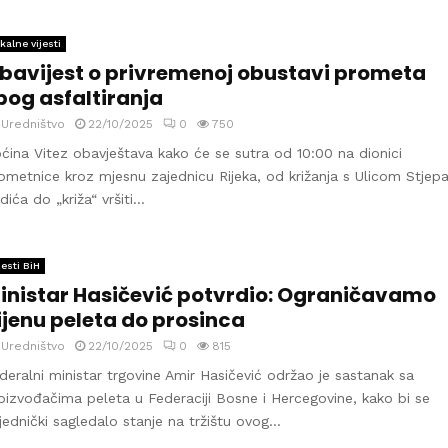
kalne vijesti
bavijest o privremenoj obustavi prometa
bog asfaltiranja
y
Uredništvo
22/10/2025
0
750
ćina Vitez obavještava kako će se sutra od 10:00 na dionici
ometnice kroz mjesnu zajednicu Rijeka, od križanja s Ulicom Stjep
dića do „križa“ vršiti...
jesti BiH
inistar Hasičević potvrdio: Ograničavamo
ijenu peleta do prosinca
y
Uredništvo
22/10/2025
0
815
deralni ministar trgovine Amir Hasičević održao je sastanak sa
oizvođačima peleta u Federaciji Bosne i Hercegovine, kako bi se
jednički sagledalo stanje na tržištu ovog...