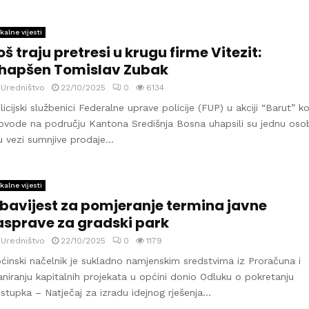
kalne vijesti
oš traju pretresi u krugu firme Vitezit:
hapšen Tomislav Zubak
y
Uredništvo
22/10/2025
0
6134
licijski službenici Federalne uprave policije (FUP) u akciji “Barut” ko
ovode na području Kantona Središnja Bosna uhapsili su jednu oso
u vezi sumnjive prodaje...
kalne vijesti
bavijest za pomjeranje termina javne
asprave za gradski park
y
Uredništvo
22/10/2025
0
1179
ćinski načelnik je sukladno namjenskim sredstvima iz Proračuna i
aniranju kapitalnih projekata u općini donio Odluku o pokretanju
stupka – Natječaj za izradu idejnog rješenja...