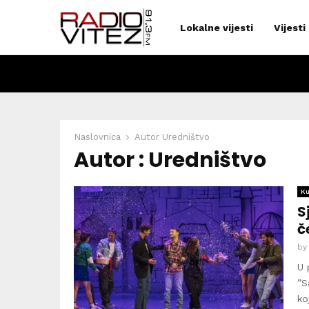
Lokalne vijesti
Vijesti
Naslovnica
Autor
Uredništvo
Autor :
Uredništvo
Ku
S
č
b
U 
”S
ko