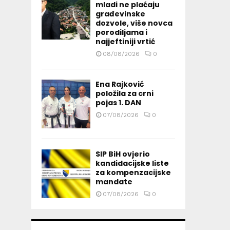
mladi ne plaćaju
građevinske
dozvole, više novca
porodiljama i
najjeftiniji vrtić
08/08/2026
0
Ena Rajković
položila za crni
pojas 1. DAN
07/08/2026
0
SIP BiH ovjerio
kandidacijske liste
za kompenzacijske
mandate
07/08/2026
0