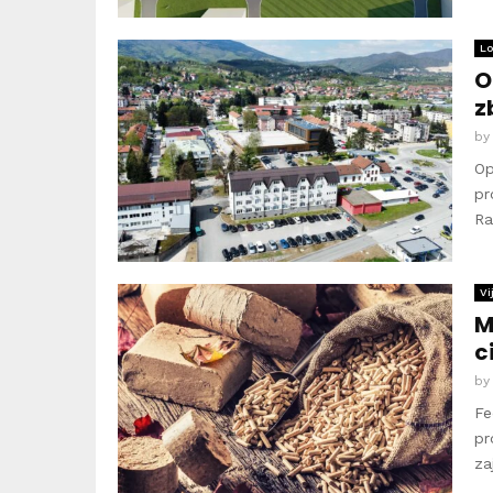
Lo
O
z
b
Op
pr
Ra
Vi
M
c
b
Fe
pr
za