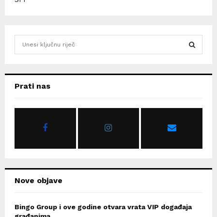
S
e
a
S
r
c
E
Prati nas
h
f
A
o
r
R
:
C
H
Nove objave
Bingo Group i ove godine otvara vrata VIP događaja
građanima