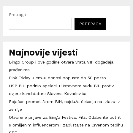
Pretraga
PRETRAGA
Najnovije vijesti
Bingo Group i ove godine otvara vrata VIP događaja
građanima
Pink Friday u cm-u donosi popuste do 50 posto
HSP BiH podnio apelaciju Ustavnom sudu BiH protiv
ovjere kandidature Slavena Kovačevića
Pojačan promet širom BiH, najduža čekanja na izlazu iz
zemlje
Otvorene prijave za Bingo Festival Fits: Odaberite outfit
s omiljenim influencerom i zablistajte na Crvenom tepihu
SFF