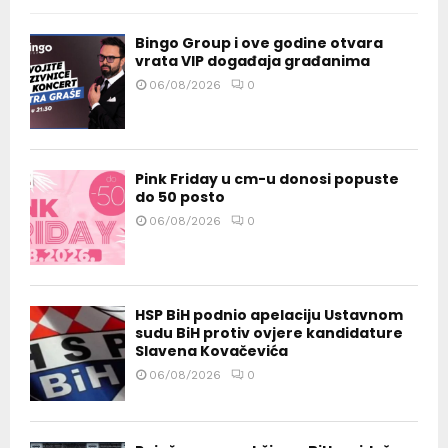
Bingo Group i ove godine otvara
vrata VIP događaja građanima
06/08/2026
0
Pink Friday u cm-u donosi popuste
do 50 posto
06/08/2026
0
HSP BiH podnio apelaciju Ustavnom
sudu BiH protiv ovjere kandidature
Slavena Kovačevića
06/08/2026
0