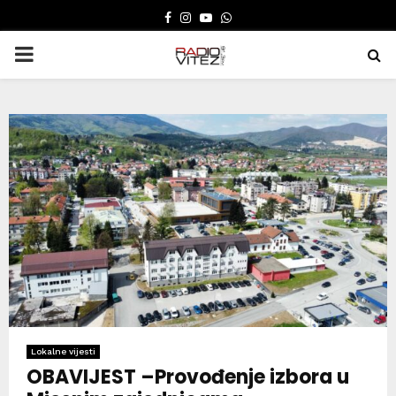
FACEBOOK
INSTAGRAM
YOUTUBE
WHATSAPP
PRIMARY
MENU
Lokalne vijesti
OBAVIJEST –Provođenje izbora u