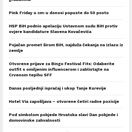
Pink Friday u cm-u donosi popuste do 50 posto
HSP BiH podnio apelaciju Ustavnom sudu BiH protiv
ovjere kandidature Slavena Kovačevića
Pojačan promet širom BiH, najduža čekanja na izlazu iz
zemlje
Otvorene prijave za Bingo Festival Fits: Odaberite
outfit s omiljenim influencerom i zablistajte na
Crvenom tepihu SFF
Danas posljednji ispraćaj i ukop Tanje Kurevije
Hotel Via zapošljava – otvorene četiri radne pozicije
Pod simbolom pobjede Hrvatska slavi Dan pobjede i
domovinske zahvalnosti