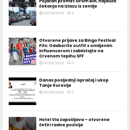
Pojačan promet širom BiH, najduža
čekanja na izlazu iz zemlje
06/08/2026
0
Otvorene prijave za Bingo Festival
Fits: Odaberite outfit s omiljenim
influencerom i zablistajte na
Crvenom tepihu SFF
05/08/2026
0
Danas posljednji ispraćaj i ukop
Tanje Kurevije
05/08/2026
0
Hotel Via zapošljava – otvorene
četiri radne pozicije