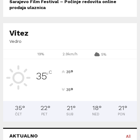
Sarajevo Film Festival – Počinje redovita online
prodaja ulaznica
Vitez
Vedro
19%
2.9km/h
5%
°
C
35
35
°
°
35
35
°
22
°
21
°
18
°
21
°
ČET
PET
SUB
NED
PON
AKTUALNO
All