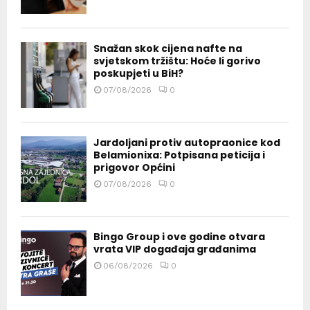
Snažan skok cijena nafte na
svjetskom tržištu: Hoće li gorivo
poskupjeti u BiH?
07/08/2026
0
Jardoljani protiv autopraonice kod
Belamionixa: Potpisana peticija i
prigovor Općini
07/08/2026
0
Bingo Group i ove godine otvara
vrata VIP događaja građanima
06/08/2026
0