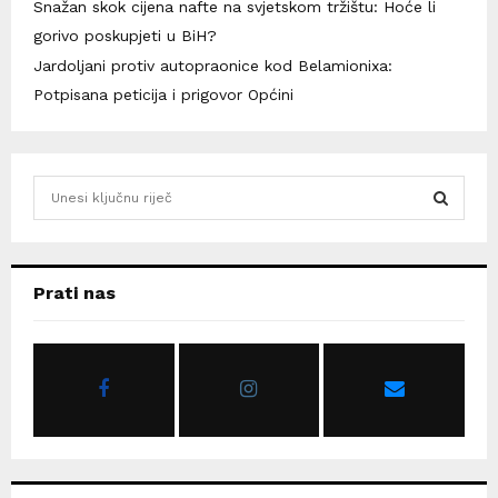
Snažan skok cijena nafte na svjetskom tržištu: Hoće li
gorivo poskupjeti u BiH?
Jardoljani protiv autopraonice kod Belamionixa:
Potpisana peticija i prigovor Općini
S
e
a
S
r
c
E
Prati nas
h
f
A
o
r
R
:
C
H