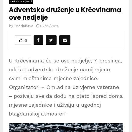
Lokalne vijesti
Adventsko druženje u Krčevinama
ove nedjelje
by
Uredništvo
02/12/2025
0
U Krčevinama će se ove nedjelje, 7. prosinca,
održati adventsko druženje namijenjeno
svim mještanima mjesne zajednice.
Organizatori – Omladina uz vjerne veterane
– pozivaju sve da dođu na plato ispred doma
mjesne zajednice i uživaju u ugodnoj
blagdanskoj atmosferi.