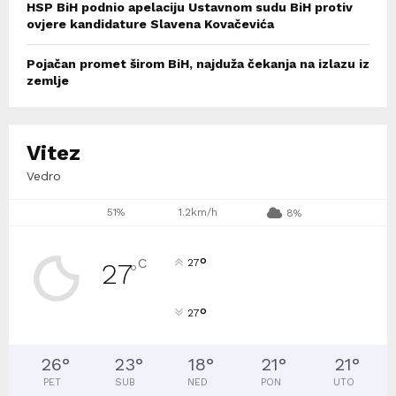
HSP BiH podnio apelaciju Ustavnom sudu BiH protiv
ovjere kandidature Slavena Kovačevića
Pojačan promet širom BiH, najduža čekanja na izlazu iz
zemlje
Vitez
Vedro
51%
1.2km/h
8%
°
C
27
27
°
°
27
26
°
23
°
18
°
21
°
21
°
PET
SUB
NED
PON
UTO