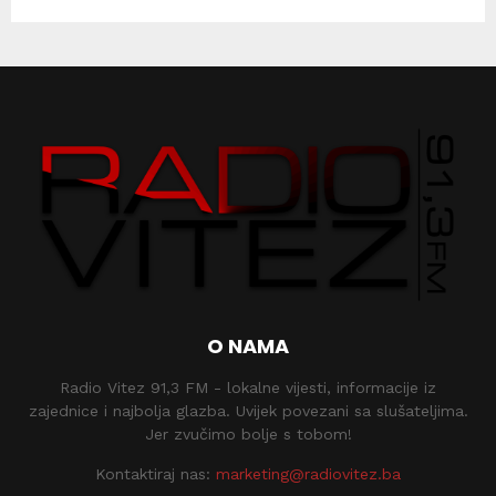
O NAMA
Radio Vitez 91,3 FM - lokalne vijesti, informacije iz
zajednice i najbolja glazba. Uvijek povezani sa slušateljima.
Jer zvučimo bolje s tobom!
Kontaktiraj nas:
marketing@radiovitez.ba