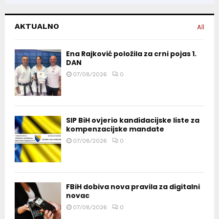
AKTUALNO
All
Ena Rajković položila za crni pojas 1.
DAN
07/08/2026
0
SIP BiH ovjerio kandidacijske liste za
kompenzacijske mandate
07/08/2026
0
FBiH dobiva nova pravila za digitalni
novac
07/08/2026
0