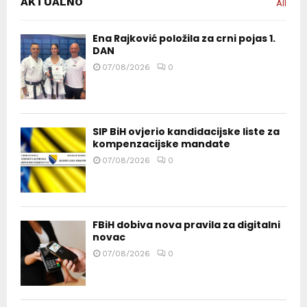
AKTUALNO
All
Ena Rajković položila za crni pojas 1.
DAN
07/08/2026
0
SIP BiH ovjerio kandidacijske liste za
kompenzacijske mandate
07/08/2026
0
FBiH dobiva nova pravila za digitalni
novac
07/08/2026
0