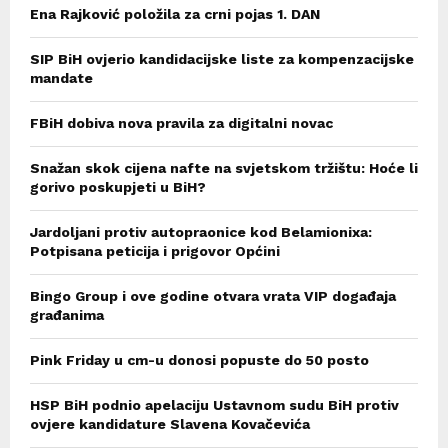
Ena Rajković položila za crni pojas 1. DAN
SIP BiH ovjerio kandidacijske liste za kompenzacijske
mandate
FBiH dobiva nova pravila za digitalni novac
Snažan skok cijena nafte na svjetskom tržištu: Hoće li
gorivo poskupjeti u BiH?
Jardoljani protiv autopraonice kod Belamionixa:
Potpisana peticija i prigovor Općini
Bingo Group i ove godine otvara vrata VIP događaja
građanima
Pink Friday u cm-u donosi popuste do 50 posto
HSP BiH podnio apelaciju Ustavnom sudu BiH protiv
ovjere kandidature Slavena Kovačevića