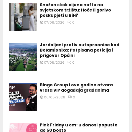
Snažan skok cijena nafte na
svjetskom tržištu: Hoće li gorivo
poskupjeti u BiH?
07/08/2026
0
Jardoljani protiv autopraonice kod
Belamionixa: Potpisana peticija i
prigovor Općini
07/08/2026
0
Bingo Group i ove godine otvara
vrata VIP događaja građanima
06/08/2026
0
Pink Friday u cm-u donosi popuste
do 50 posto