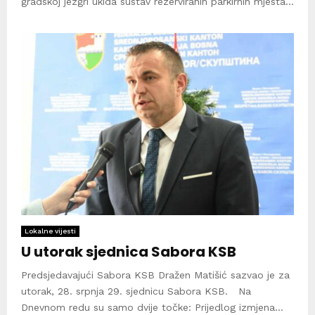
gradskoj jezgri ukida sustav rezerviranih parkirnih mjesta...
Lokalne vijesti
U utorak sjednica Sabora KSB
Predsjedavajući Sabora KSB Dražen Matišić sazvao je za
utorak, 28. srpnja 29. sjednicu Sabora KSB. Na
Dnevnom redu su samo dvije točke: Prijedlog izmjena...