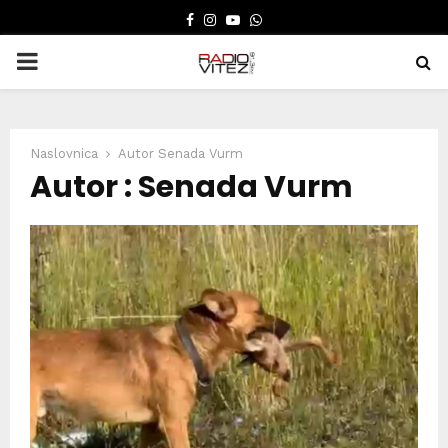
FACEBOOK
INSTAGRAM
YOUTUBE
WHATSAPP
PRIMARY
MENU
Naslovnica
Autor
Senada Vurm
Autor :
Senada Vurm