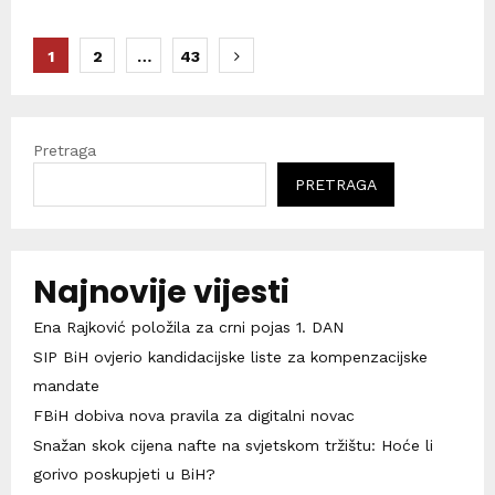
Brojevi
1
2
…
43
stranica
objava
Pretraga
PRETRAGA
Najnovije vijesti
Ena Rajković položila za crni pojas 1. DAN
SIP BiH ovjerio kandidacijske liste za kompenzacijske
mandate
FBiH dobiva nova pravila za digitalni novac
Snažan skok cijena nafte na svjetskom tržištu: Hoće li
gorivo poskupjeti u BiH?