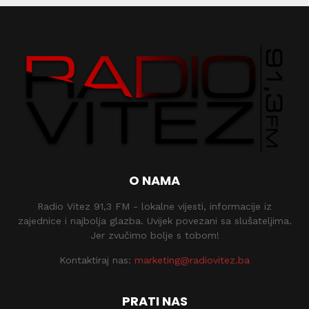
O NAMA
Radio Vitez 91,3 FM - lokalne vijesti, informacije iz
zajednice i najbolja glazba. Uvijek povezani sa slušateljima.
Jer zvučimo bolje s tobom!
Kontaktiraj nas:
marketing@radiovitez.ba
PRATI NAS