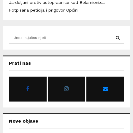
Jardoljani protiv autopraonice kod Belamionixa:
Potpisana peticija i prigovor Općini
S
e
a
S
r
c
E
Prati nas
h
f
A
o
r
R
:
C
H
Nove objave