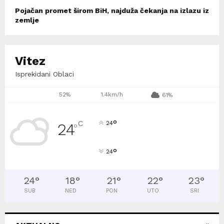
Pojačan promet širom BiH, najduža čekanja na izlazu iz
zemlje
Vitez
Isprekidani Oblaci
52%
1.4km/h
61%
°
C
24
24
°
°
24
24
°
18
°
21
°
22
°
23
°
SUB
NED
PON
UTO
SRI