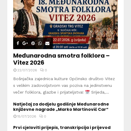
Međunarodna smotra folklora –
Vitez 2026
22/07/2026
0
Bošnjačka zajednica kulture Općinsko društvo Vitez
s velikim zadovoljstvom vas poziva na jedinstvenu
večer folklora, glazbe i prijateljstva!
Srijeda,...
Natječaj za dodjelu godišnje Međunarodne
književne nagrade „Marko Martinović Car“
15/07/2026
0
Prvi cjeloviti prijepis, transkripcija i prijevod