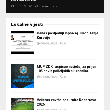
06/08/2026
0 komentara
Lokalne vijesti
Danas posljednji ispraćaj i ukop Tanje
Kurevije
05/08/2026
0
MUP ZDK raspisao natječaj za prijem
105 novih policijskih službenika
04/08/2026
0
Večeras završnica turnira Robertovo
2026.