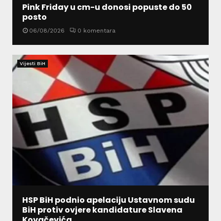
Pink Friday u cm-u donosi popuste do 50
posto
06/08/2026
0 komentara
Vijesti BiH
HSP BiH podnio apelaciju Ustavnom sudu
BiH protiv ovjere kandidature Slavena
Kovačevića