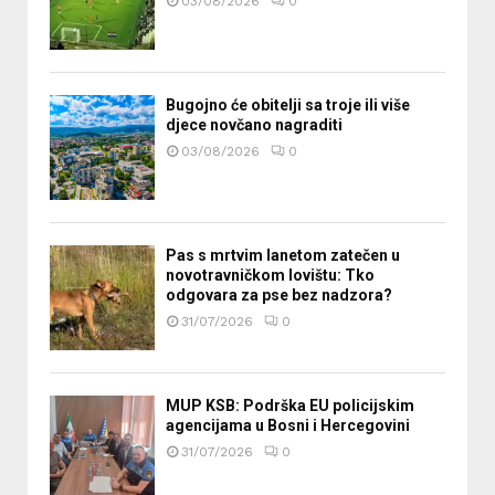
03/08/2026
0
Bugojno će obitelji sa troje ili više
djece novčano nagraditi
03/08/2026
0
Pas s mrtvim lanetom zatečen u
novotravničkom lovištu: Tko
odgovara za pse bez nadzora?
31/07/2026
0
MUP KSB: Podrška EU policijskim
agencijama u Bosni i Hercegovini
31/07/2026
0