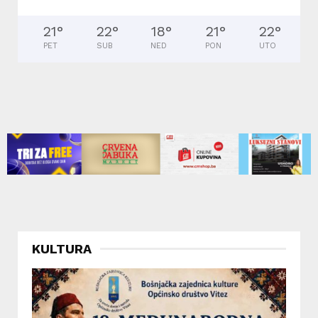
21
°
22
°
18
°
21
°
22
°
PET
SUB
NED
PON
UTO
KULTURA