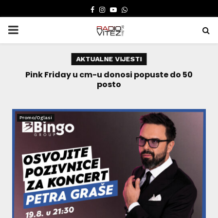
FACEBOOK
INSTAGRAM
YOUTUBE
WHATSAPP
PRIMARY
MENU
AKTUALNE VIJESTI
VIP
Pink Friday u cm-u donosi popuste do 50
HS
posto
Promo/Oglasi