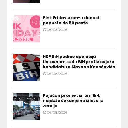
Pink Friday u cm-u donosi
popuste do 50 posto
06/08/2026
HSP BiH podnio apelaciju
Ustavnom sudu BiH protiv ovjere
kandidature Slavena Kovačevića
06/08/2026
Pojačan promet širom BiH,
najduža čekanja na izlazu iz
zemlje
06/08/2026