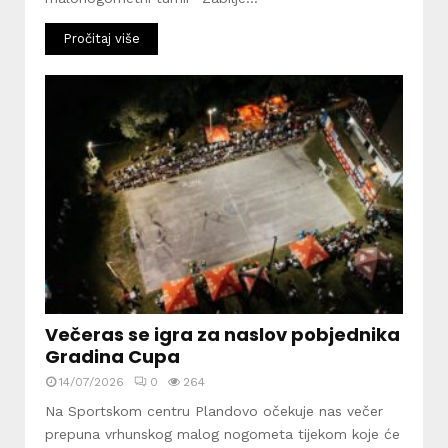
Pročitaj više
Večeras se igra za naslov pobjednika
Gradina Cupa
14/07/2026
0
264
Na Sportskom centru Plandovo očekuje nas večer
prepuna vrhunskog malog nogometa tijekom koje će