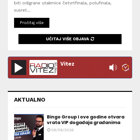
biti odigrane utakmice četvrtfinala, polufinala,
susret...
Pročitaj više
UČITAJ VIŠE OBJAVA
Vitez
AKTUALNO
Bingo Group i ove godine otvara
vrata VIP događaja građanima
06/08/2026