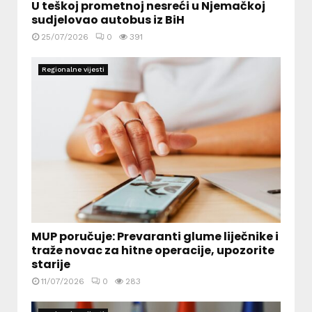
U teškoj prometnoj nesreći u Njemačkoj
sudjelovao autobus iz BiH
25/07/2026
0
391
Regionalne vijesti
MUP poručuje: Prevaranti glume liječnike i
traže novac za hitne operacije, upozorite
starije
11/07/2026
0
283