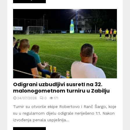
Odigrani uzbudljivi susretI na 32.
malonogometnom turniru u Zabilju
24/07/2026
0
171
Turnir su otvorile ekipe Robertovo i Ranč Šargo, koje
su u regularnom dijelu odigrale neriješeno 1:1. Nakon
izvođenja penala uspješnija...