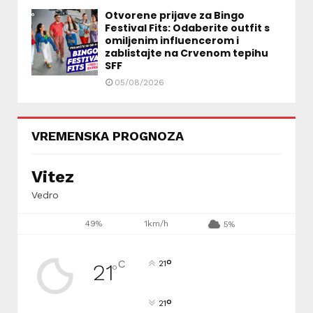
Otvorene prijave za Bingo
Festival Fits: Odaberite outfit s
omiljenim influencerom i
zablistajte na Crvenom tepihu
SFF
05/08/2026
VREMENSKA PROGNOZA
Vitez
Vedro
49%
1km/h
5%
°
C
21
21
°
°
21