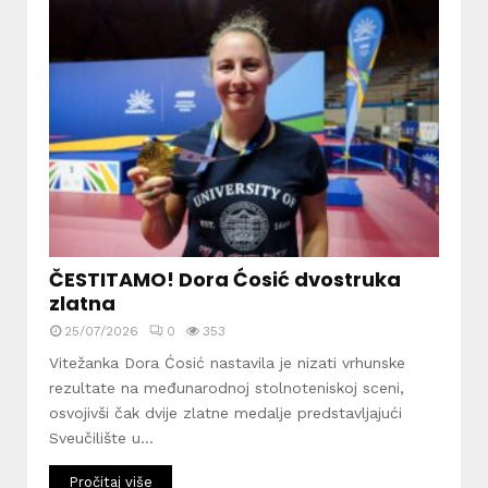
ČESTITAMO! Dora Ćosić dvostruka
zlatna
25/07/2026
0
353
Vitežanka Dora Ćosić nastavila je nizati vrhunske
rezultate na međunarodnoj stolnoteniskoj sceni,
osvojivši čak dvije zlatne medalje predstavljajući
Sveučilište u...
Pročitaj više