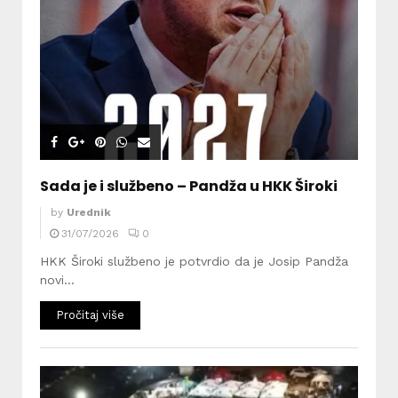
Sada je i službeno – Pandža u HKK Široki
by
Urednik
31/07/2026
0
HKK Široki službeno je potvrdio da je Josip Pandža
novi...
Pročitaj više