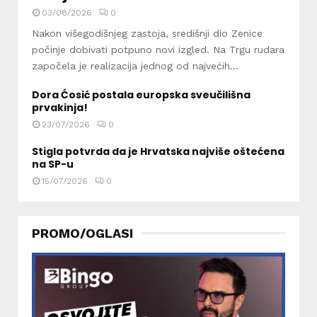
03/08/2026
0
Nakon višegodišnjeg zastoja, središnji dio Zenice
počinje dobivati potpuno novi izgled. Na Trgu rudara
započela je realizacija jednog od najvećih...
Dora Ćosić postala europska sveučilišna
prvakinja!
23/07/2026
0
Stigla potvrda da je Hrvatska najviše oštećena
na SP-u
15/07/2026
0
PROMO/OGLASI