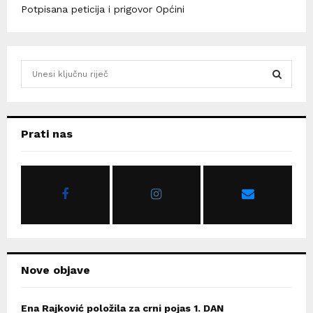
Potpisana peticija i prigovor Općini
S
e
a
S
r
c
E
Prati nas
h
f
A
o
r
R
:
C
H
Nove objave
Ena Rajković položila za crni pojas 1. DAN