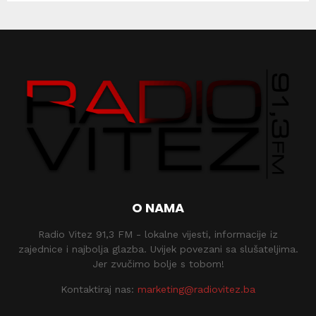
O NAMA
Radio Vitez 91,3 FM - lokalne vijesti, informacije iz
zajednice i najbolja glazba. Uvijek povezani sa slušateljima.
Jer zvučimo bolje s tobom!
Kontaktiraj nas:
marketing@radiovitez.ba