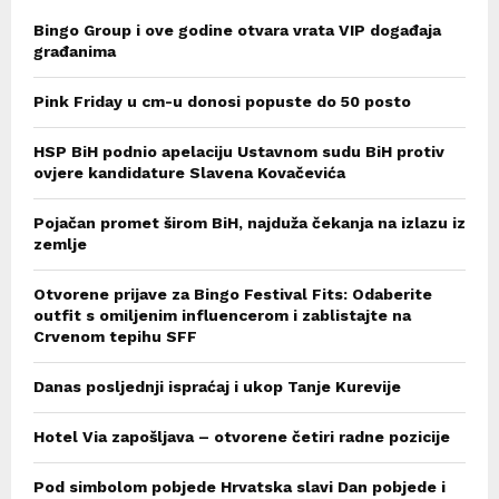
Bingo Group i ove godine otvara vrata VIP događaja
građanima
Pink Friday u cm-u donosi popuste do 50 posto
HSP BiH podnio apelaciju Ustavnom sudu BiH protiv
ovjere kandidature Slavena Kovačevića
Pojačan promet širom BiH, najduža čekanja na izlazu iz
zemlje
Otvorene prijave za Bingo Festival Fits: Odaberite
outfit s omiljenim influencerom i zablistajte na
Crvenom tepihu SFF
Danas posljednji ispraćaj i ukop Tanje Kurevije
Hotel Via zapošljava – otvorene četiri radne pozicije
Pod simbolom pobjede Hrvatska slavi Dan pobjede i