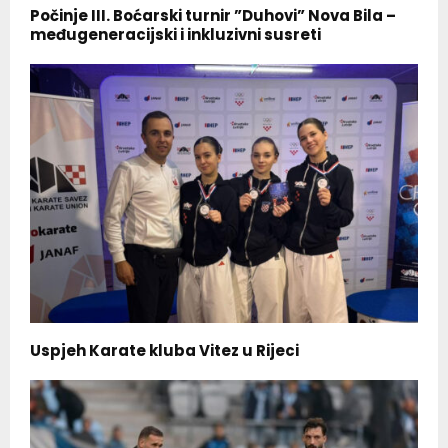
Počinje III. Boćarski turnir ”Duhovi” Nova Bila –
međugeneracijski i inkluzivni susreti
Uspjeh Karate kluba Vitez u Rijeci