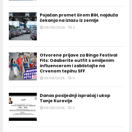
Pojačan promet širom BiH, najduža
čekanja na izlazu iz zemlje
06/08/2026
0
Otvorene prijave za Bingo Festival
Fits: Odaberite outfit s omiljenim
influencerom i zablistajte na
Crvenom tepihu SFF
05/08/2026
0
Danas posljednji ispraćaj i ukop
Tanje Kurevije
05/08/2026
0