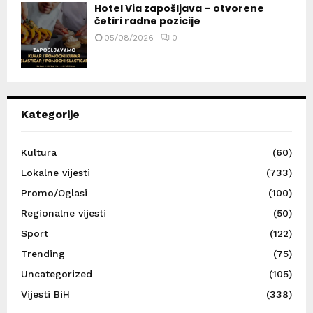
Hotel Via zapošljava – otvorene
četiri radne pozicije
05/08/2026
0
Kategorije
Kultura
(60)
Lokalne vijesti
(733)
Promo/Oglasi
(100)
Regionalne vijesti
(50)
Sport
(122)
Trending
(75)
Uncategorized
(105)
Vijesti BiH
(338)