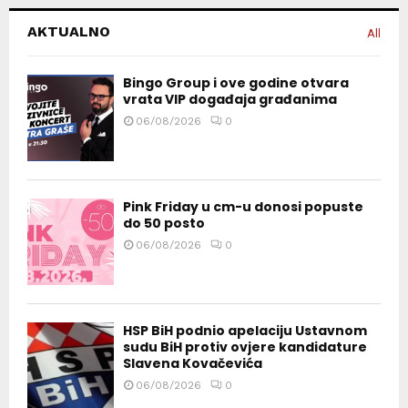
AKTUALNO
All
Bingo Group i ove godine otvara
vrata VIP događaja građanima
06/08/2026
0
Pink Friday u cm-u donosi popuste
do 50 posto
06/08/2026
0
HSP BiH podnio apelaciju Ustavnom
sudu BiH protiv ovjere kandidature
Slavena Kovačevića
06/08/2026
0