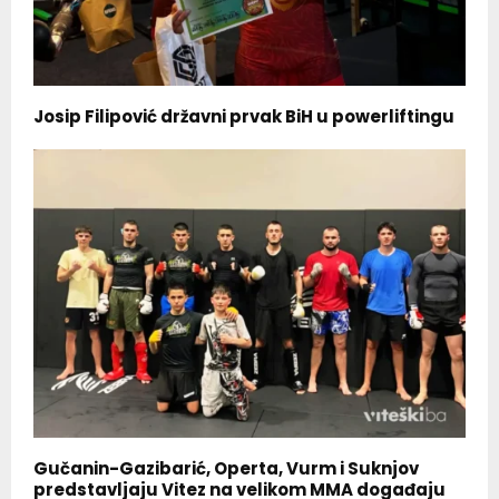
Josip Filipović državni prvak BiH u powerliftingu
Gučanin-Gazibarić, Operta, Vurm i Suknjov
predstavljaju Vitez na velikom MMA događaju