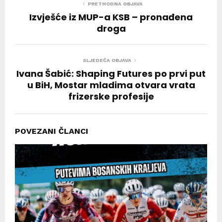
PRETHODNA OBJAVA
Izvješće iz MUP-a KSB – pronađena
droga
SLJEDEĆA OBJAVA
Ivana Šabić: Shaping Futures po prvi put
u BiH, Mostar mladima otvara vrata
frizerske profesije
POVEZANI ČLANCI