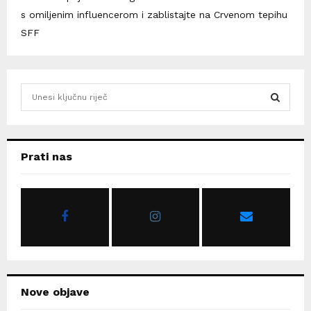
s omiljenim influencerom i zablistajte na Crvenom tepihu
SFF
S
e
a
S
r
c
E
Prati nas
h
f
A
o
r
R
:
C
H
Nove objave