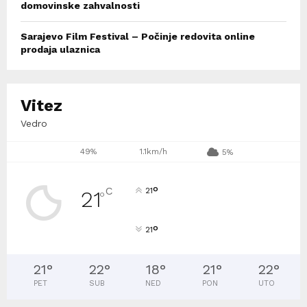
domovinske zahvalnosti
Sarajevo Film Festival – Počinje redovita online
prodaja ulaznica
Vitez
Vedro
49%
1.1km/h
5%
°
C
21
21
°
°
21
21
°
22
°
18
°
21
°
22
°
PET
SUB
NED
PON
UTO