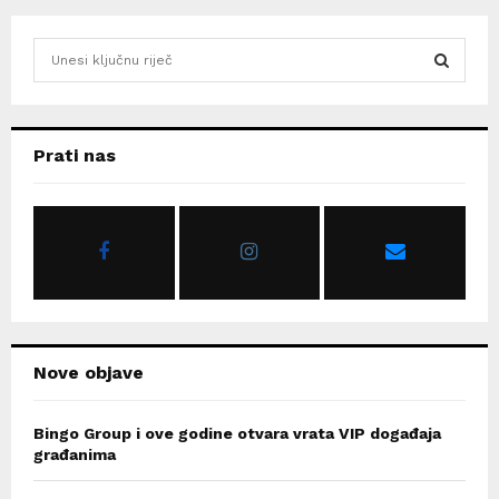
S
e
a
S
r
c
E
Prati nas
h
f
A
o
r
R
:
C
H
Nove objave
Bingo Group i ove godine otvara vrata VIP događaja
građanima