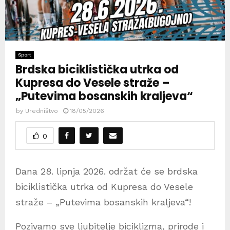
Sport
Brdska biciklistička utrka od
Kupresa do Vesele straže –
„Putevima bosanskih kraljeva“
by
Uredništvo
18/05/2026
0
Dana 28. lipnja 2026. održat će se brdska
biciklistička utrka od Kupresa do Vesele
straže – „Putevima bosanskih kraljeva“!
Pozivamo sve ljubitelje biciklizma, prirode i