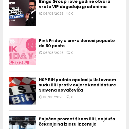
Bingo Group i ove godine otvara
vrata VIP događaja građanima
06/08/2026
0
Pink Friday u cm-u donosi popuste
do 50 posto
06/08/2026
0
HSP BiH podnio apelaciju Ustavnom
sudu BiH protiv ovjere kandidature
Slavena Kovačevića
06/08/2026
0
Pojačan promet širom BiH, najduža
čekanja na izlazu iz zemlje