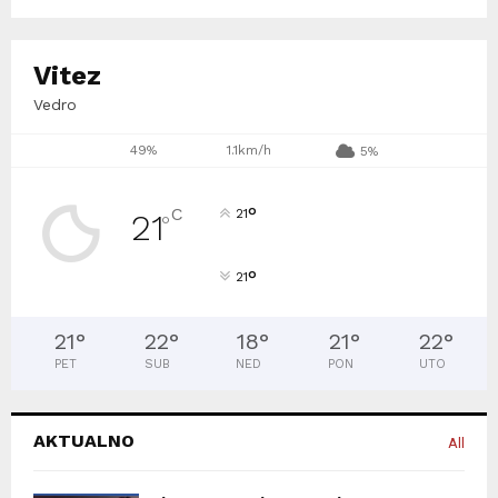
Vitez
Vedro
49%
1.1km/h
5%
°
C
21
21
°
°
21
21
°
22
°
18
°
21
°
22
°
PET
SUB
NED
PON
UTO
AKTUALNO
All