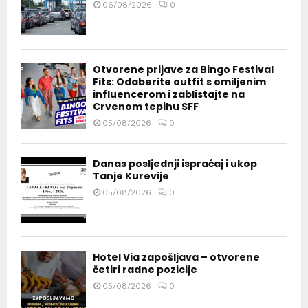
06/08/2026
0
Otvorene prijave za Bingo Festival
Fits: Odaberite outfit s omiljenim
influencerom i zablistajte na
Crvenom tepihu SFF
05/08/2026
0
Danas posljednji ispraćaj i ukop
Tanje Kurevije
05/08/2026
0
Hotel Via zapošljava – otvorene
četiri radne pozicije
05/08/2026
0