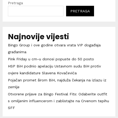
Pretraga
PRETRAGA
Najnovije vijesti
Bingo Group i ove godine otvara vrata VIP događaja
građanima
Pink Friday u cm-u donosi popuste do 50 posto
HSP BiH podnio apelaciju Ustavnom sudu BiH protiv
ovjere kandidature Slavena Kovačevića
Pojačan promet širom BiH, najduža čekanja na izlazu iz
zemlje
Otvorene prijave za Bingo Festival Fits: Odaberite outfit
s omiljenim influencerom i zablistajte na Crvenom tepihu
SFF