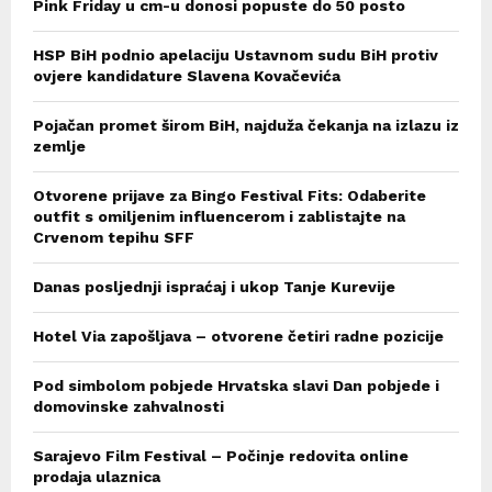
Pink Friday u cm-u donosi popuste do 50 posto
HSP BiH podnio apelaciju Ustavnom sudu BiH protiv
ovjere kandidature Slavena Kovačevića
Pojačan promet širom BiH, najduža čekanja na izlazu iz
zemlje
Otvorene prijave za Bingo Festival Fits: Odaberite
outfit s omiljenim influencerom i zablistajte na
Crvenom tepihu SFF
Danas posljednji ispraćaj i ukop Tanje Kurevije
Hotel Via zapošljava – otvorene četiri radne pozicije
Pod simbolom pobjede Hrvatska slavi Dan pobjede i
domovinske zahvalnosti
Sarajevo Film Festival – Počinje redovita online
prodaja ulaznica