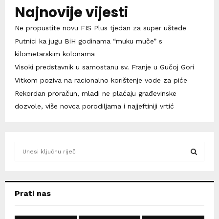
Najnovije vijesti
Ne propustite novu FIS Plus tjedan za super uštede
Putnici ka jugu BiH godinama “muku muče” s
kilometarskim kolonama
Visoki predstavnik u samostanu sv. Franje u Gučoj Gori
Vitkom poziva na racionalno korištenje vode za piće
Rekordan proračun, mladi ne plaćaju građevinske
dozvole, više novca porodiljama i najjeftiniji vrtić
S
e
a
S
r
c
E
Prati nas
h
f
A
o