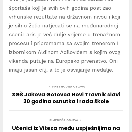
športaša koji je svih ovih godina postizao
vrhunske rezultate na državnom nivou i koji
je silno želio natjecati se na međunarodnoj
sceni.Laris je već dulje vrijeme u trenažnom
procesu i pripremama sa svojim trenerom I
izbornikom Aldinom Adilovićem s kojim ovog
vikenda putuje na Europsko prvenstvo. Oni
imaju jasan cilj, a to je osvajanje medalje.
PRETHODNA OBJAVA
SGŠ Jakova Gotovca Novi Travnik slavi
30 godina osnutka i rada škole
SLJEDEĆA OBJAVA
Učenici iz Viteza među uspješnijima na