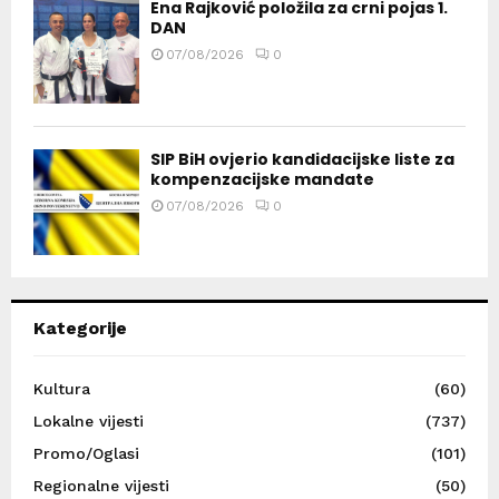
Ena Rajković položila za crni pojas 1.
DAN
07/08/2026
0
SIP BiH ovjerio kandidacijske liste za
kompenzacijske mandate
07/08/2026
0
Kategorije
Kultura
(60)
Lokalne vijesti
(737)
Promo/Oglasi
(101)
Regionalne vijesti
(50)