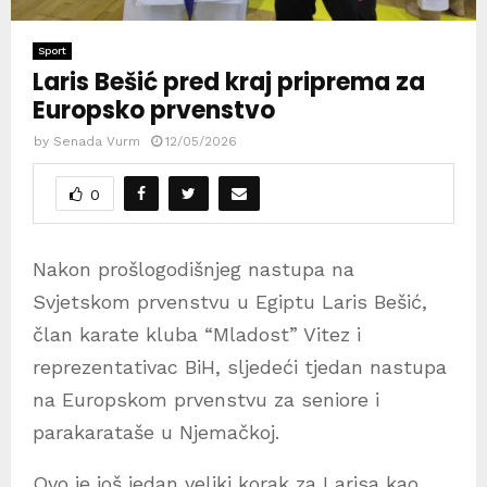
Sport
Laris Bešić pred kraj priprema za
Europsko prvenstvo
by
Senada Vurm
12/05/2026
0
Nakon prošlogodišnjeg nastupa na
Svjetskom prvenstvu u Egiptu Laris Bešić,
član karate kluba “Mladost” Vitez i
reprezentativac BiH, sljedeći tjedan nastupa
na Europskom prvenstvu za seniore i
parakarataše u Njemačkoj.
Ovo je još jedan veliki korak za Larisa kao