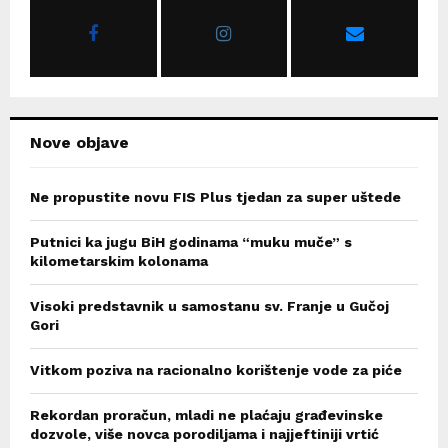
r
R
:
C
H
Nove objave
Ne propustite novu FIS Plus tjedan za super uštede
Putnici ka jugu BiH godinama “muku muče” s
kilometarskim kolonama
Visoki predstavnik u samostanu sv. Franje u Gučoj
Gori
Vitkom poziva na racionalno korištenje vode za piće
Rekordan proračun, mladi ne plaćaju građevinske
dozvole, više novca porodiljama i najjeftiniji vrtić