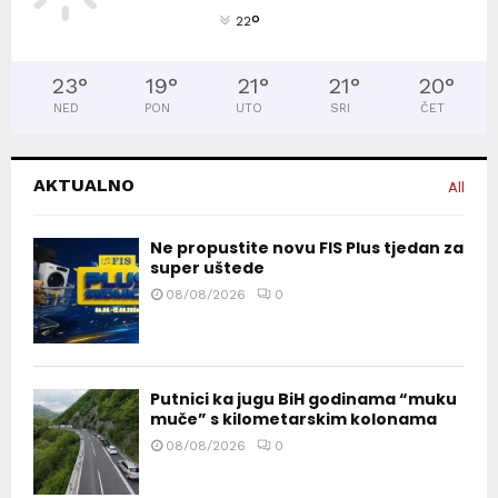
°
22
23
°
19
°
21
°
21
°
20
°
NED
PON
UTO
SRI
ČET
AKTUALNO
All
Ne propustite novu FIS Plus tjedan za
super uštede
08/08/2026
0
Putnici ka jugu BiH godinama “muku
muče” s kilometarskim kolonama
08/08/2026
0