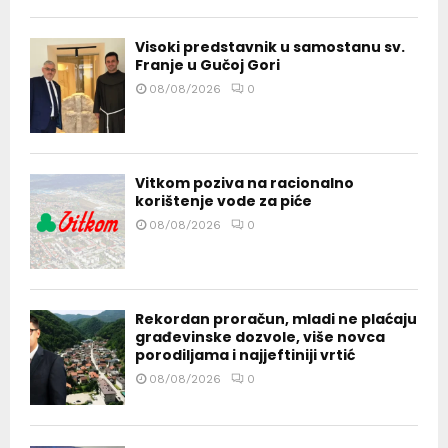
Visoki predstavnik u samostanu sv.
Franje u Gučoj Gori
08/08/2026
0
Vitkom poziva na racionalno
korištenje vode za piće
08/08/2026
0
Rekordan proračun, mladi ne plaćaju
građevinske dozvole, više novca
porodiljama i najjeftiniji vrtić
08/08/2026
0