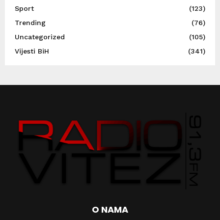
Sport
(123)
Trending
(76)
Uncategorized
(105)
Vijesti BiH
(341)
O NAMA