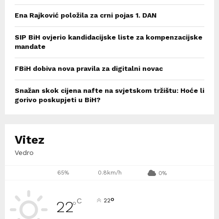
Ena Rajković položila za crni pojas 1. DAN
SIP BiH ovjerio kandidacijske liste za kompenzacijske
mandate
FBiH dobiva nova pravila za digitalni novac
Snažan skok cijena nafte na svjetskom tržištu: Hoće li
gorivo poskupjeti u BiH?
Vitez
Vedro
65%
0.8km/h
0%
°
C
22
22
°