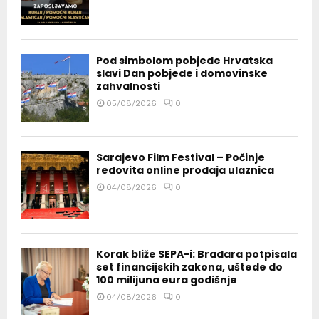
Pod simbolom pobjede Hrvatska
slavi Dan pobjede i domovinske
zahvalnosti
05/08/2026
0
Sarajevo Film Festival – Počinje
redovita online prodaja ulaznica
04/08/2026
0
Korak bliže SEPA-i: Bradara potpisala
set financijskih zakona, uštede do
100 milijuna eura godišnje
04/08/2026
0