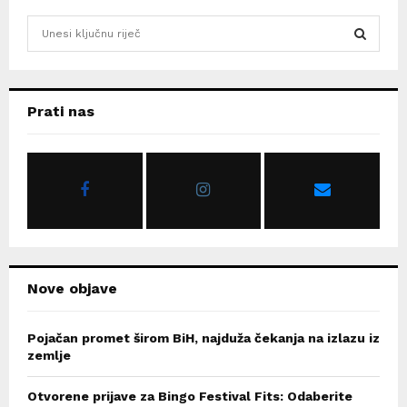
S
e
a
S
r
c
E
Prati nas
h
f
A
o
r
R
:
C
H
Nove objave
Pojačan promet širom BiH, najduža čekanja na izlazu iz
zemlje
Otvorene prijave za Bingo Festival Fits: Odaberite