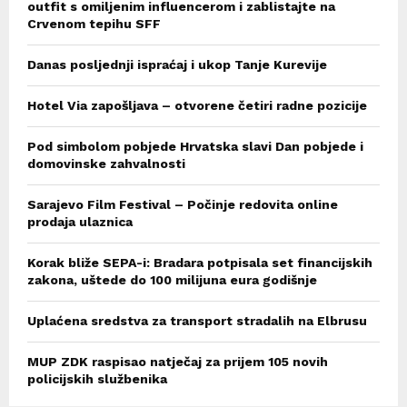
outfit s omiljenim influencerom i zablistajte na
Crvenom tepihu SFF
Danas posljednji ispraćaj i ukop Tanje Kurevije
Hotel Via zapošljava – otvorene četiri radne pozicije
Pod simbolom pobjede Hrvatska slavi Dan pobjede i
domovinske zahvalnosti
Sarajevo Film Festival – Počinje redovita online
prodaja ulaznica
Korak bliže SEPA-i: Bradara potpisala set financijskih
zakona, uštede do 100 milijuna eura godišnje
Uplaćena sredstva za transport stradalih na Elbrusu
MUP ZDK raspisao natječaj za prijem 105 novih
policijskih službenika