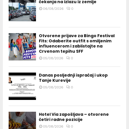
čekanja na izlazu iz zemlje
06/08/2026
0
Otvorene prijave za Bingo Festival
Fits: Odaberite outfit s omiljenim
influencerom i zablistajte na
Crvenom tepihu SFF
05/08/2026
0
Danas posljednji ispraćaj i ukop
Tanje Kurevije
05/08/2026
0
Hotel Via zapošljava – otvorene
četiri radne pozicije
05/08/2026
0