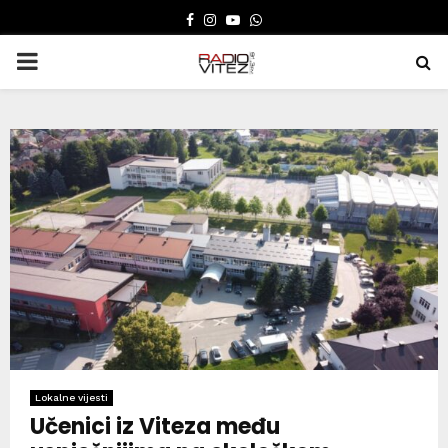
FACEBOOK
INSTAGRAM
YOUTUBE
WHATSAPP
PRIMARY
MENU
Lokalne vijesti
Učenici iz Viteza među