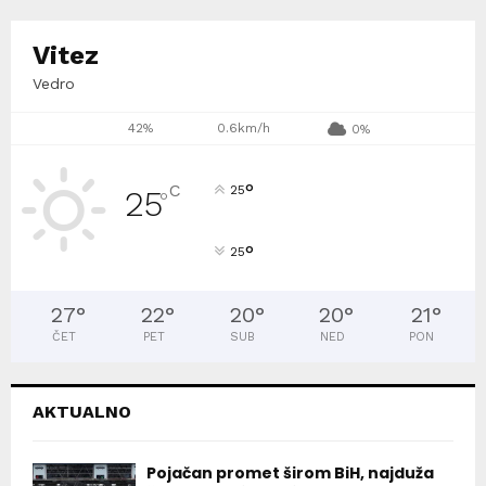
Vitez
Vedro
42%
0.6km/h
0%
°
C
25
25
°
°
25
27
°
22
°
20
°
20
°
21
°
ČET
PET
SUB
NED
PON
AKTUALNO
Pojačan promet širom BiH, najduža