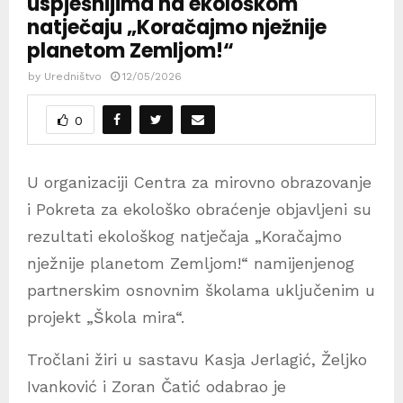
uspješnijima na ekološkom
natječaju „Koračajmo nježnije
planetom Zemljom!“
by
Uredništvo
12/05/2026
0
U organizaciji Centra za mirovno obrazovanje
i Pokreta za ekološko obraćenje objavljeni su
rezultati ekološkog natječaja „Koračajmo
nježnije planetom Zemljom!“ namijenjenog
partnerskim osnovnim školama uključenim u
projekt „Škola mira“.
Tročlani žiri u sastavu Kasja Jerlagić, Željko
Ivanković i Zoran Čatić odabrao je