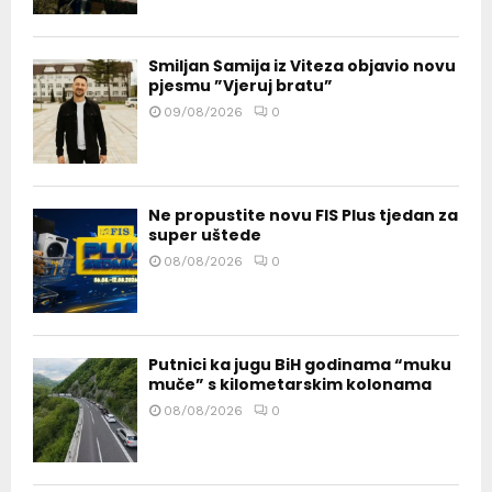
Smiljan Šamija iz Viteza objavio novu
pjesmu ”Vjeruj bratu”
09/08/2026
0
Ne propustite novu FIS Plus tjedan za
super uštede
08/08/2026
0
Putnici ka jugu BiH godinama “muku
muče” s kilometarskim kolonama
08/08/2026
0