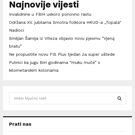
Najnovije vijesti
Invalidnine u FBiH uskoro ponovno rastu
Održana XV. jubilarna Smotra folklora HKUD-a „Topala“
Nadioci
Smiljan Šamija iz Viteza objavio novu pjesmu ”Vjeruj
bratu”
Ne propustite novu FIS Plus tjedan za super uštede
Putnici ka jugu BiH godinama “muku muče” s
kilometarskim kolonama
S
e
a
S
r
c
E
Prati nas
h
f
A