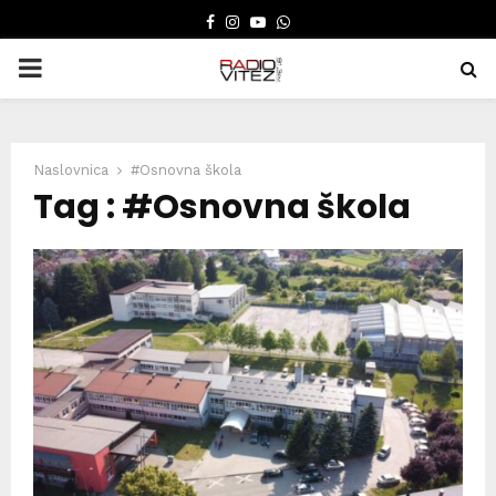
FACEBOOK
INSTAGRAM
YOUTUBE
WHATSAPP
PRIMARY
MENU
Naslovnica
#Osnovna škola
Tag : #Osnovna škola