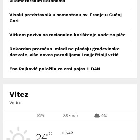
kilometarskim kolonama
Visoki predstavnik u samostanu sv. Franje u Gučoj
Gori
Vitkom poziva na racionalno korištenje vode za piće
Rekordan proračun, mladi ne plaćaju građevinske
dozvole, više novca porodiljama i najjeftiniji vrtić
Ena Rajković položila za crni pojas 1. DAN
Vitez
Vedro
53%
0.8km/h
0%
°
C
24
24
°