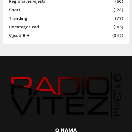
Regionalne vijesti
(50)
Sport
(123)
Trending
(77)
Uncategorized
(105)
Vijesti BiH
(342)
O NAMA