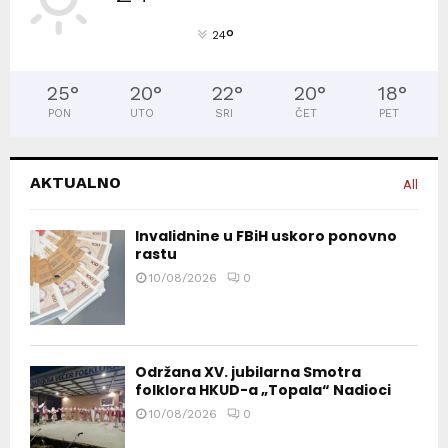
°
24
25
°
20
°
22
°
20
°
18
°
PON
UTO
SRI
ČET
PET
AKTUALNO
All
Invalidnine u FBiH uskoro ponovno
rastu
10/08/2026
0
Održana XV. jubilarna Smotra
folklora HKUD-a „Topala“ Nadioci
10/08/2026
0