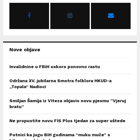
o
r
R
:
C
H
Nove objave
Invalidnine u FBiH uskoro ponovno rastu
Održana XV. jubilarna Smotra folklora HKUD-a
„Topala“ Nadioci
Smiljan Šamija iz Viteza objavio novu pjesmu ”Vjeruj
bratu”
Ne propustite novu FIS Plus tjedan za super uštede
Putnici ka jugu BiH godinama “muku muče” s