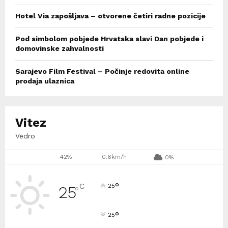
Hotel Via zapošljava – otvorene četiri radne pozicije
Pod simbolom pobjede Hrvatska slavi Dan pobjede i
domovinske zahvalnosti
Sarajevo Film Festival – Počinje redovita online
prodaja ulaznica
Vitez
Vedro
42%
0.6km/h
0%
°
C
25
25
°
°
25