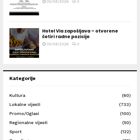
05/08/2026
0
Hotel Via zapošljava – otvorene
četiri radne pozicije
05/08/2026
0
Kategorije
Kultura
(60)
Lokalne vijesti
(733)
Promo/Oglasi
(100)
Regionalne vijesti
(50)
Sport
(122)