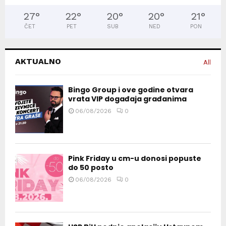
27
°
22
°
20
°
20
°
21
°
ČET
PET
SUB
NED
PON
AKTUALNO
All
Bingo Group i ove godine otvara
vrata VIP događaja građanima
06/08/2026
0
Pink Friday u cm-u donosi popuste
do 50 posto
06/08/2026
0