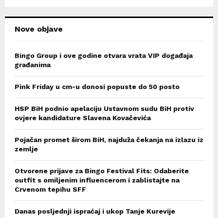
H
Nove objave
Bingo Group i ove godine otvara vrata VIP događaja
građanima
Pink Friday u cm-u donosi popuste do 50 posto
HSP BiH podnio apelaciju Ustavnom sudu BiH protiv
ovjere kandidature Slavena Kovačevića
Pojačan promet širom BiH, najduža čekanja na izlazu iz
zemlje
Otvorene prijave za Bingo Festival Fits: Odaberite
outfit s omiljenim influencerom i zablistajte na
Crvenom tepihu SFF
Danas posljednji ispraćaj i ukop Tanje Kurevije