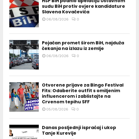
HSP BiH podnio apelaciju Ustavnom
sudu BiH protiv ovjere kandidature
Slavena Kovačevića
06/08/2026
0
Pojačan promet širom BiH, najduža
čekanja na izlazu iz zemlje
06/08/2026
0
Otvorene prijave za Bingo Festival
Fits: Odaberite outfit s omiljenim
influencerom i zablistajte na
Crvenom tepihu SFF
05/08/2026
0
Danas posljednji ispraćaj i ukop
Tanje Kurevije