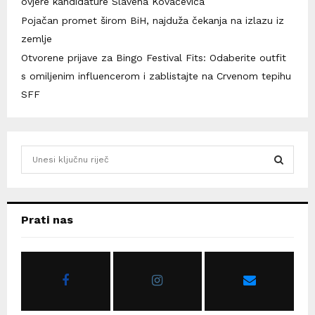
ovjere kandidature Slavena Kovačevića
Pojačan promet širom BiH, najduža čekanja na izlazu iz
zemlje
Otvorene prijave za Bingo Festival Fits: Odaberite outfit
s omiljenim influencerom i zablistajte na Crvenom tepihu
SFF
S
e
a
S
r
c
E
Prati nas
h
f
A
o
r
R
:
C