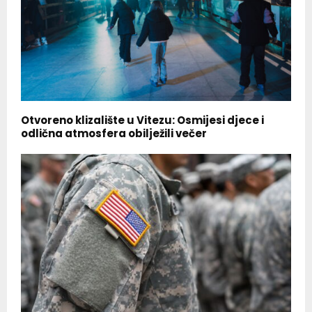
Otvoreno klizalište u Vitezu: Osmijesi djece i
odlična atmosfera obilježili večer