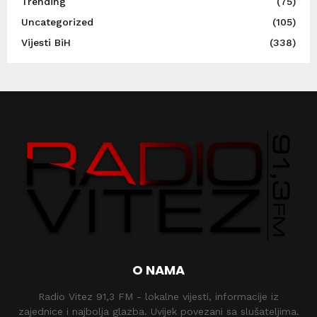
Trending
(75)
Uncategorized
(105)
Vijesti BiH
(338)
O NAMA
Radio Vitez 91,3 FM - lokalne vijesti, informacije iz
zajednice i najbolja glazba. Uvijek povezani sa slušateljima.