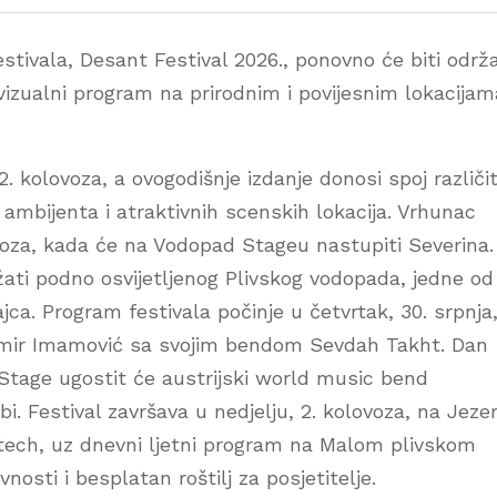
estivala, Desant Festival 2026., ponovno će biti održ
vizualni program na prirodnim i povijesnim lokacijam
2. kolovoza, a ovogodišnje izdanje donosi spoj različit
ambijenta i atraktivnih scenskih lokacija. Vrhunac
lovoza, kada će na Vodopad Stageu nastupiti Severina.
ati podno osvijetljenog Plivskog vodopada, jedne od
Jajca. Program festivala počinje u četvrtak, 30. srpnja
amir Imamović sa svojim bendom Sevdah Takht. Dan
 Stage ugostit će austrijski world music bend
 Festival završava u nedjelju, 2. kolovoza, na Jeze
tech, uz dnevni ljetni program na Malom plivskom
nosti i besplatan roštilj za posjetitelje.