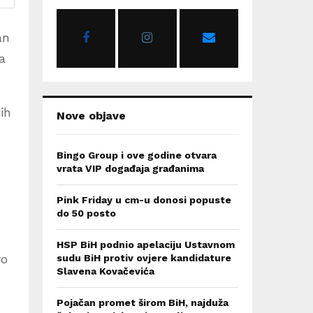
o
r
R
an
:
C
a
H
ih
Nove objave
Bingo Group i ove godine otvara
vrata VIP događaja građanima
,
Pink Friday u cm-u donosi popuste
do 50 posto
HSP BiH podnio apelaciju Ustavnom
ro
sudu BiH protiv ovjere kandidature
Slavena Kovačevića
Pojačan promet širom BiH, najduža