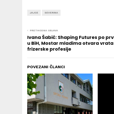
JAJCE
SEVERINA
PRETHODNA OBJAVA
Ivana Šabić: Shaping Futures po prv
u BiH, Mostar mladima otvara vrata
frizerske profesije
POVEZANI ČLANCI