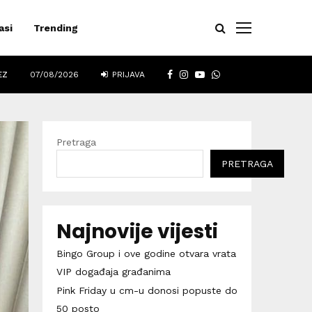
asi
Trending
FACEBOOK
INSTAGRAM
YOUTUBE
WHATSAPP
EZ
07/08/2026
PRIJAVA
Pretraga
PRETRAGA
Najnovije vijesti
Bingo Group i ove godine otvara vrata
VIP događaja građanima
Pink Friday u cm-u donosi popuste do
50 posto