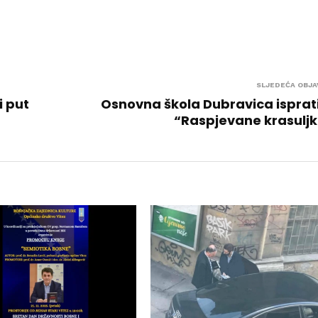
SLJEDEĆA OBJA
i put
Osnovna škola Dubravica isprat
“Raspjevane krasulj