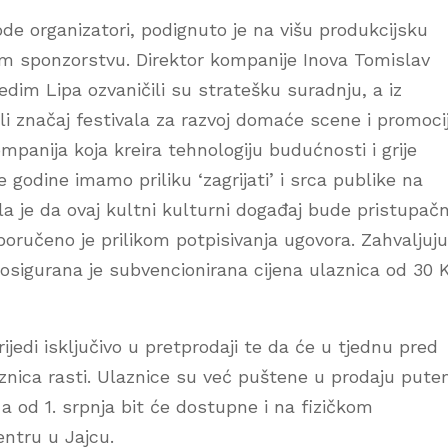
ode organizatori, podignuto je na višu produkcijsku
om sponzorstvu. Direktor kompanije Inova Tomislav
dim Lipa ozvaničili su stratešku suradnju, a iz
i značaj festivala za razvoj domaće scene i promoci
ompanija koja kreira tehnologiju budućnosti i grije
 godine imamo priliku ‘zagrijati’ i srca publike na
a je da ovaj kultni kulturni događaj bude pristupačni
, poručeno je prilikom potpisivanja ugovora. Zahvaljuju
osigurana je subvencionirana cijena ulaznica od 30
ijedi isključivo u pretprodaji te da će u tjednu pred
aznica rasti. Ulaznice su već puštene u prodaju put
 a od 1. srpnja bit će dostupne i na fizičkom
ntru u Jajcu.