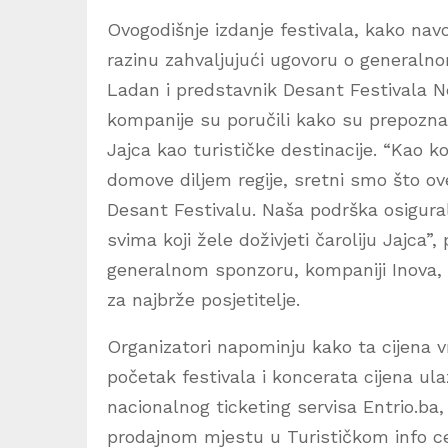
Ovogodišnje izdanje festivala, kako nav
razinu zahvaljujući ugovoru o generaln
Ladan i predstavnik Desant Festivala Ne
kompanije su poručili kako su prepoznal
Jajca kao turističke destinacije. “Kao k
domove diljem regije, sretni smo što ove
Desant Festivalu. Naša podrška osigural
svima koji žele doživjeti čaroliju Jajca”
generalnom sponzoru, kompaniji Inova, 
za najbrže posjetitelje.
Organizatori napominju kako ta cijena vr
početak festivala i koncerata cijena ul
nacionalnog ticketing servisa Entrio.ba,
prodajnom mjestu u Turističkom info ce