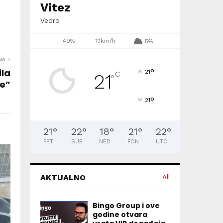
Vitez
Vedro
49%
1.1km/h
5%
VA
ila
°
21
C
21
°
ke”
°
21
21
°
22
°
18
°
21
°
22
°
PET
SUB
NED
PON
UTO
AKTUALNO
All
Bingo Group i ove
godine otvara