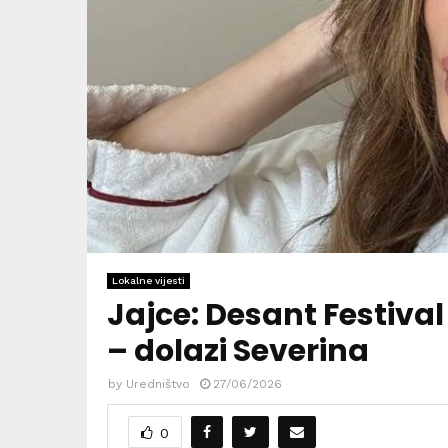
Lokalne vijesti
Jajce: Desant Festival
– dolazi Severina
by
Uredništvo
27/06/2026
0