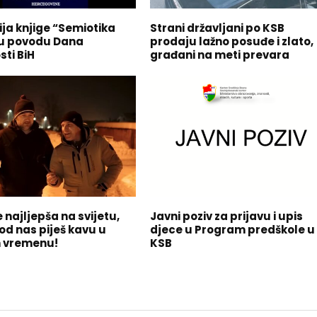
ja knjige “Semiotika
Strani državljani po KSB
u povodu Dana
prodaju lažno posuđe i zlato,
sti BiH
građani na meti prevara
 najljepša na svijetu,
Javni poziv za prijavu i upis
od nas piješ kavu u
djece u Program predškole u
 vremenu!
KSB