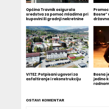
Općina Travnik osigurala
Promoci
sredstva za pomoć mladima pri
Bosne” 
kupovini ili gradnji nekretnine
državno
VITEZ: Potpisani ugovori za
Bosna je
asfaltiranje i rekonstrukciju
jedino k
radnom
OSTAVI KOMENTAR