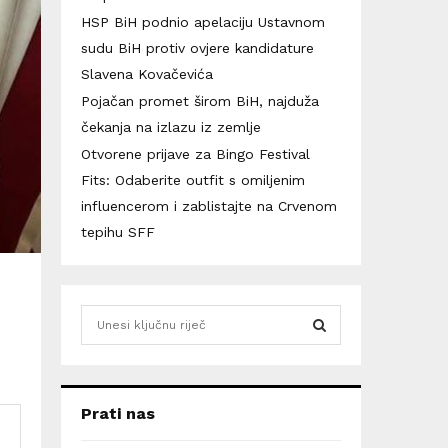
HSP BiH podnio apelaciju Ustavnom
sudu BiH protiv ovjere kandidature
Slavena Kovačevića
Pojačan promet širom BiH, najduža
čekanja na izlazu iz zemlje
Otvorene prijave za Bingo Festival
Fits: Odaberite outfit s omiljenim
influencerom i zablistajte na Crvenom
tepihu SFF
S
e
a
S
r
c
E
Prati nas
h
f
A