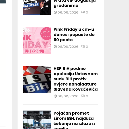
vrata VIP događaja
građanima
06/08/2026
0
Pink Friday u cm-u
donosi popuste do
50 posto
06/08/2026
0
HSP BiH podnio
apelaciju Ustavnom
sudu BiH protiv
ovjere kandidature
Slavena Kovačevića
06/08/2026
0
Pojačan promet
širom BiH, najduža
čekanja na izlazu iz
zemlje