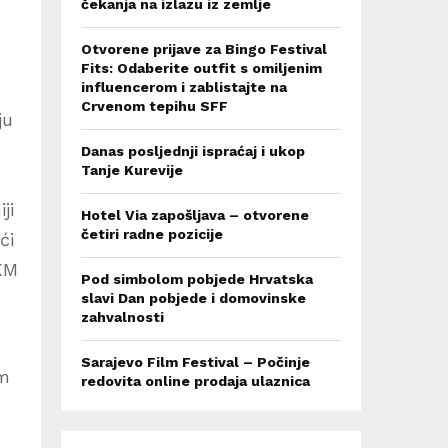
čekanja na izlazu iz zemlje
Otvorene prijave za Bingo Festival
Fits: Odaberite outfit s omiljenim
influencerom i zablistajte na
Crvenom tepihu SFF
ju
Danas posljednji ispraćaj i ukop
Tanje Kurevije
ji
Hotel Via zapošljava – otvorene
četiri radne pozicije
ći
 KM
Pod simbolom pobjede Hrvatska
slavi Dan pobjede i domovinske
zahvalnosti
Sarajevo Film Festival – Počinje
em
redovita online prodaja ulaznica