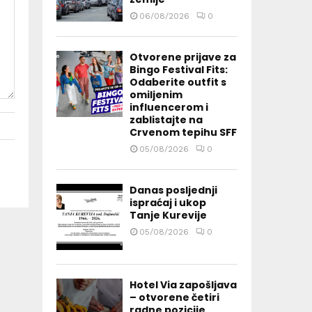
06/08/2026
0
Otvorene prijave za
Bingo Festival Fits:
Odaberite outfit s
omiljenim
influencerom i
zablistajte na
Crvenom tepihu SFF
05/08/2026
0
Danas posljednji
ispraćaj i ukop
Tanje Kurevije
05/08/2026
0
Hotel Via zapošljava
– otvorene četiri
radne pozicije