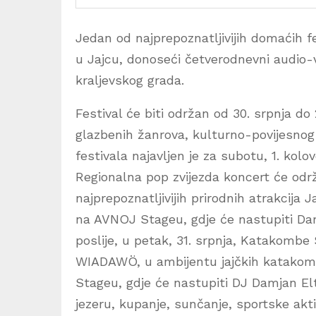
Jedan od najprepoznatljivijih domaćih f
u Jajcu, donoseći četverodnevni audio-
kraljevskog grada.
Festival će biti održan od 30. srpnja do 
glazbenih žanrova, kulturno-povijesnog 
festivala najavljen je za subotu, 1. ko
Regionalna pop zvijezda koncert će održ
najprepoznatljivijih prirodnih atrakcija 
na AVNOJ Stageu, gdje će nastupiti D
poslije, u petak, 31. srpnja, Katakombe
WIADAWÖ, u ambijentu jajčkih katakombi.
Stageu, gdje će nastupiti DJ Damjan El
jezeru, kupanje, sunčanje, sportske aktiv