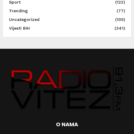
Sport
(123)
Trending
(77)
Uncategorized
(105)
Vijesti BiH
(341)
O NAMA