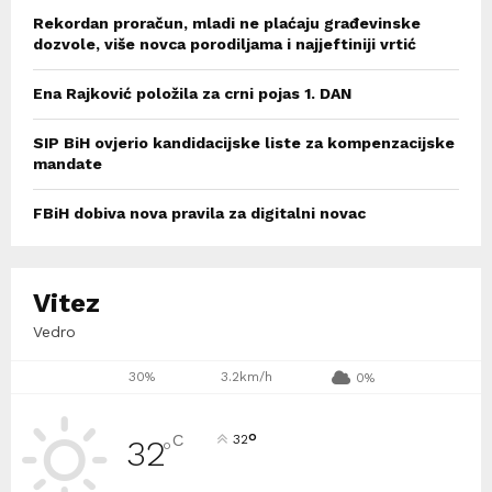
Rekordan proračun, mladi ne plaćaju građevinske
dozvole, više novca porodiljama i najjeftiniji vrtić
Ena Rajković položila za crni pojas 1. DAN
SIP BiH ovjerio kandidacijske liste za kompenzacijske
mandate
FBiH dobiva nova pravila za digitalni novac
Vitez
Vedro
30%
3.2km/h
0%
°
C
32
32
°