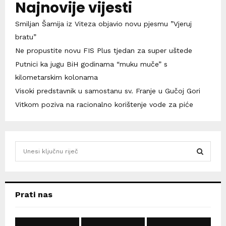
Najnovije vijesti
Smiljan Šamija iz Viteza objavio novu pjesmu ”Vjeruj
bratu”
Ne propustite novu FIS Plus tjedan za super uštede
Putnici ka jugu BiH godinama “muku muče” s
kilometarskim kolonama
Visoki predstavnik u samostanu sv. Franje u Gučoj Gori
Vitkom poziva na racionalno korištenje vode za piće
S
e
a
S
r
c
E
Prati nas
h
f
A
o