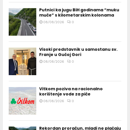
Putnici ka jugu BiH godinama “muku
muče” s kilometarskim kolonama
08/08/2026
0
Visoki predstavnik u samostanu sv.
Franje u Gučoj Gori
08/08/2026
0
Vitkom poziva na racionalno
korištenje vode za piće
08/08/2026
0
Rekordan proračun, mladi ne plaćaju