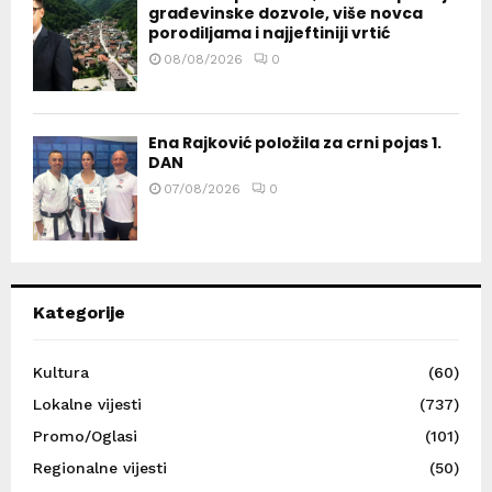
građevinske dozvole, više novca
porodiljama i najjeftiniji vrtić
08/08/2026
0
Ena Rajković položila za crni pojas 1.
DAN
07/08/2026
0
Kategorije
Kultura
(60)
Lokalne vijesti
(737)
Promo/Oglasi
(101)
Regionalne vijesti
(50)