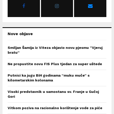
r
R
:
C
H
Nove objave
Smiljan Šamija iz Viteza objavio novu pjesmu ”Vjeruj
bratu”
Ne propustite novu FIS Plus tjedan za super uštede
Putnici ka jugu BiH godinama “muku muče” s
kilometarskim kolonama
Visoki predstavnik u samostanu sv. Franje u Gučoj
Gori
Vitkom poziva na racionalno korištenje vode za piće