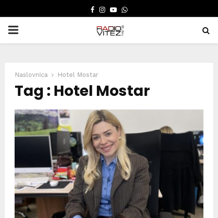
FACEBOOK
INSTAGRAM
YOUTUBE
WHATSAPP
PRIMARY
MENU
Naslovnica
Hotel Mostar
Tag : Hotel Mostar