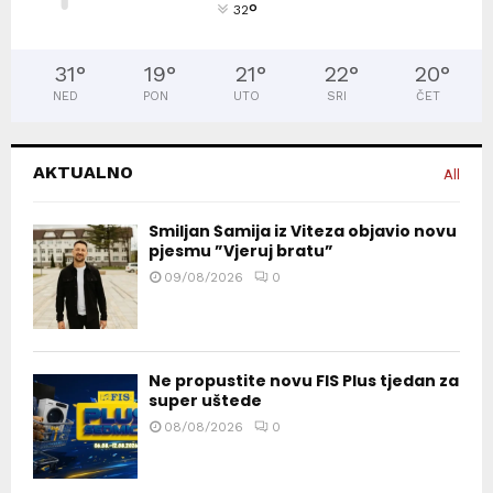
°
32
31
°
19
°
21
°
22
°
20
°
NED
PON
UTO
SRI
ČET
AKTUALNO
All
Smiljan Šamija iz Viteza objavio novu
pjesmu ”Vjeruj bratu”
09/08/2026
0
Ne propustite novu FIS Plus tjedan za
super uštede
08/08/2026
0