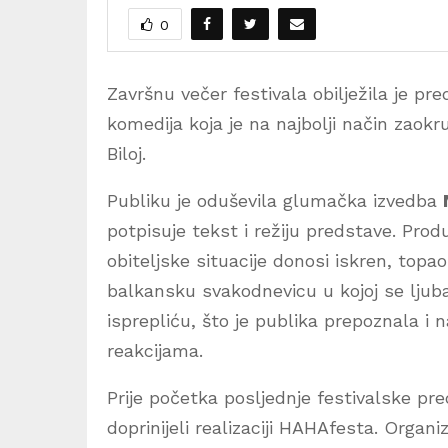
0
Završnu večer festivala obilježila je pr
komedija koja je na najbolji način zaokr
Biloj.
Publiku je oduševila glumačka izvedba
potpisuje tekst i režiju predstave. Prod
obiteljske situacije donosi iskren, topa
balkansku svakodnevicu u kojoj se ljub
isprepliću, što je publika prepoznala 
reakcijama.
Prije početka posljednje festivalske pre
doprinijeli realizaciji HAHAfesta. Organi