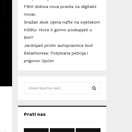
FBiH dobiva nova pravila za digitalni
novac
Snažan skok cijena nafte na svjetskom
tržištu: Hoće li gorivo poskupjeti u
BiH?
Jardoljani protiv autopraonice kod
Belamionixa: Potpisana peticija i
prigovor Općini
S
e
a
S
r
c
E
Prati nas
h
f
A
o