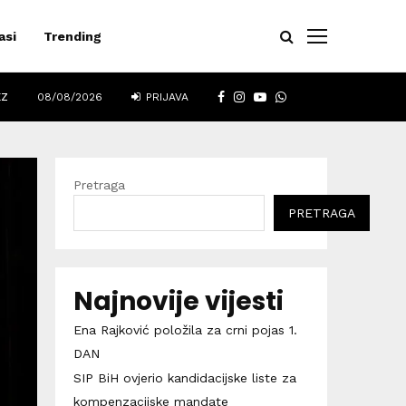
asi
Trending
FACEBOOK
INSTAGRAM
YOUTUBE
WHATSAPP
EZ
08/08/2026
PRIJAVA
Pretraga
PRETRAGA
Najnovije vijesti
Ena Rajković položila za crni pojas 1.
DAN
SIP BiH ovjerio kandidacijske liste za
kompenzacijske mandate