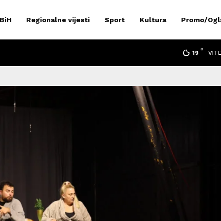
 BiH
Regionalne vijesti
Sport
Kultura
Promo/Ogl
C
VIT
19