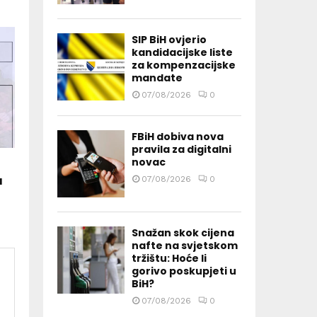
SIP BiH ovjerio
kandidacijske liste
za kompenzacijske
mandate
07/08/2026
0
FBiH dobiva nova
pravila za digitalni
novac
u
07/08/2026
0
Snažan skok cijena
nafte na svjetskom
tržištu: Hoće li
gorivo poskupjeti u
BiH?
07/08/2026
0