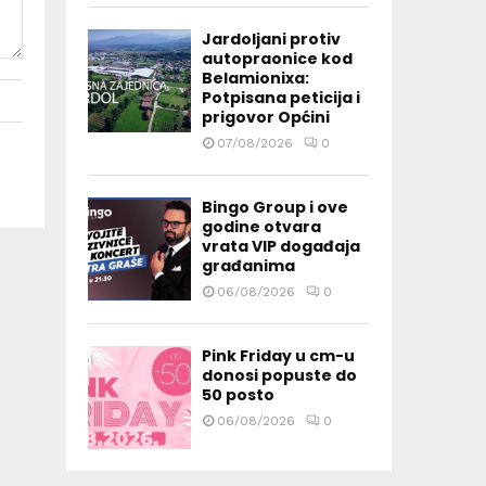
Jardoljani protiv
autopraonice kod
Belamionixa:
Potpisana peticija i
prigovor Općini
07/08/2026
0
Bingo Group i ove
godine otvara
vrata VIP događaja
građanima
06/08/2026
0
Pink Friday u cm-u
donosi popuste do
50 posto
06/08/2026
0