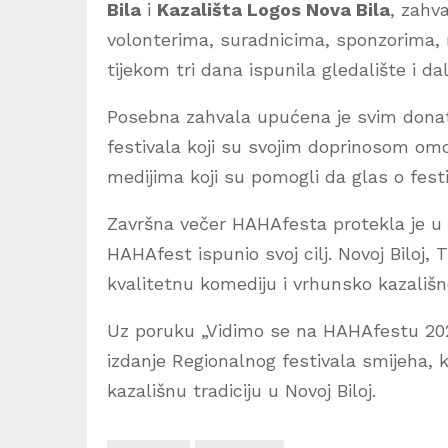
Bila
i
Kazališta Logos Nova Bila
, zahv
volonterima, suradnicima, sponzorima, me
tijekom tri dana ispunila gledalište i da
Posebna zahvala upućena je svim donato
festivala koji su svojim doprinosom omo
medijima koji su pomogli da glas o festi
Završna večer HAHAfesta protekla je u 
HAHAfest ispunio svoj cilj. Novoj Biloj, T
kvalitetnu komediju i vrhunsko kazališn
Uz poruku „Vidimo se na HAHAfestu 2027.
izdanje Regionalnog festivala smijeha, k
kazališnu tradiciju u Novoj Biloj.