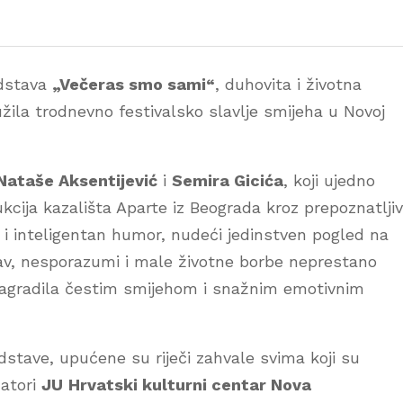
edstava
„Večeras smo sami“
, duhovita i životna
užila trodnevno festivalsko slavlje smijeha u Novoj
Nataše Aksentijević
i
Semira Gicića
, koji ujedno
ukcija kazališta Aparte iz Beograda kroz prepoznatlji
o i inteligentan humor, nudeći jedinstven pogled na
av, nesporazumi i male životne borbe neprestano
i nagradila čestim smijehom i snažnim emotivnim
dstave, upućene su riječi zahvale svima koji su
zatori
JU
Hrvatski kulturni centar Nova