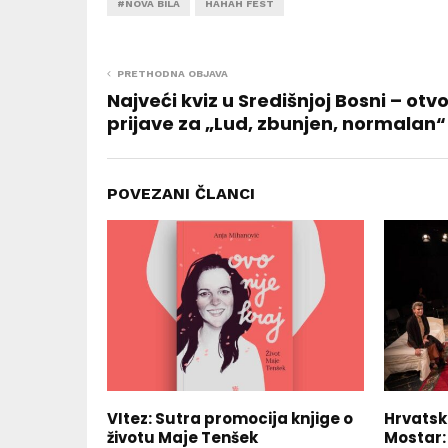
#NOVA BILA
HAHAH FEST
PRETHODNA OBJAVA
Najveći kviz u Središnjoj Bosni – otv
prijave za „Lud, zbunjen, normalan“
POVEZANI ČLANCI
VItez: Sutra promocija knjige o
Hrvatsk
životu Maje Tenšek
Mostar: