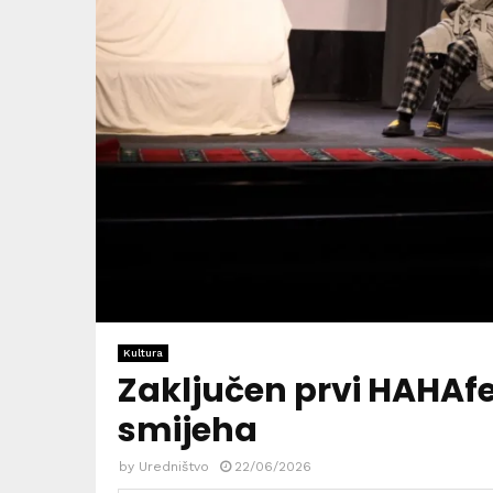
Kultura
Zaključen prvi HAHAfes
smijeha
by
Uredništvo
22/06/2026