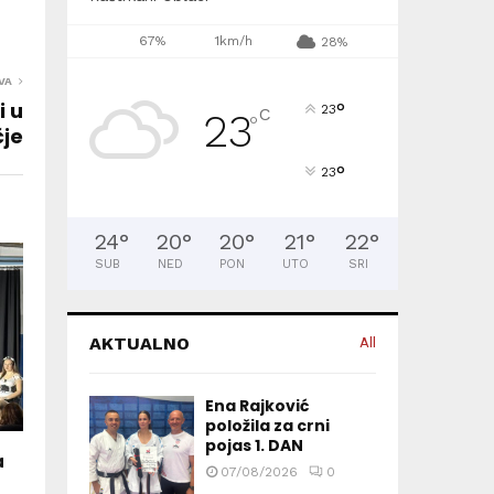
67%
1km/h
28%
VA
i u
°
23
C
23
°
je
°
23
24
°
20
°
20
°
21
°
22
°
SUB
NED
PON
UTO
SRI
AKTUALNO
All
Ena Rajković
položila za crni
pojas 1. DAN
a
07/08/2026
0