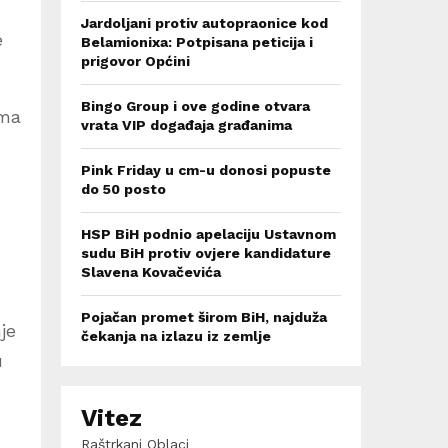
Jardoljani protiv autopraonice kod
e
Belamionixa: Potpisana peticija i
prigovor Općini
Bingo Group i ove godine otvara
ima
vrata VIP događaja građanima
Pink Friday u cm-u donosi popuste
do 50 posto
HSP BiH podnio apelaciju Ustavnom
sudu BiH protiv ovjere kandidature
Slavena Kovačevića
Pojačan promet širom BiH, najduža
je
čekanja na izlazu iz zemlje
u
Vitez
Raštrkani Oblaci