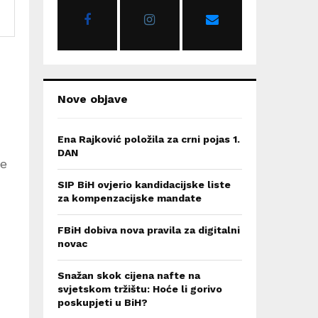
r
R
:
C
H
Nove objave
Ena Rajković položila za crni pojas 1.
DAN
ve
SIP BiH ovjerio kandidacijske liste
za kompenzacijske mandate
FBiH dobiva nova pravila za digitalni
novac
Snažan skok cijena nafte na
svjetskom tržištu: Hoće li gorivo
poskupjeti u BiH?