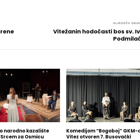
SLJEDEĆA OBJA
orene
Vitežanin hodočasti bos sv. Iv
Podmilač
o narodno kazalište
Komedijom “Bogoboj” GKM-
 Srcem za Osmicu
Vitez otvoren 7. Busovački