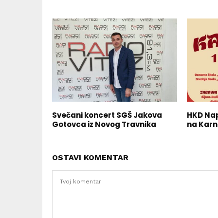
Svečani koncert SGŠ Jakova
HKD Nap
Gotovca iz Novog Travnika
na Karn
OSTAVI KOMENTAR