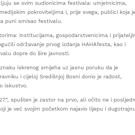
aljuju se svim sudionicima festivala: umjetnicima,
dijskim pokroviteljima i, prije svega, publici koja j
la puni smisao festivalu.
rima: institucijama, gospodarstvenicima i prijatelj
gućili održavanje prvog izdanja HAHAfesta, kao i
valu dopre do šire javnosti.
znaku iskrenog smijeha uz jasnu poruku da je
ravniku i cijeloj Središnjoj Bosni donio je radost,
o iskustvo.
“, spušten je zastor na prvo, ali očito ne i posljedn
oji je već svojim početkom najavio lijepu i dugotrajn