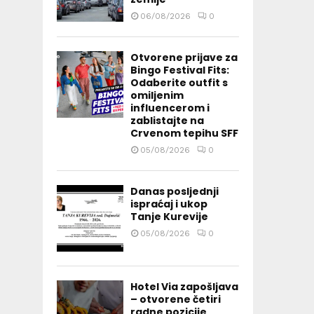
06/08/2026
0
Otvorene prijave za
Bingo Festival Fits:
Odaberite outfit s
omiljenim
influencerom i
zablistajte na
Crvenom tepihu SFF
05/08/2026
0
Danas posljednji
ispraćaj i ukop
Tanje Kurevije
05/08/2026
0
Hotel Via zapošljava
– otvorene četiri
radne pozicije