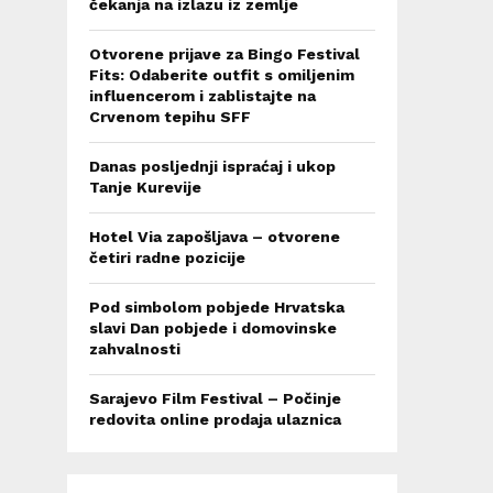
čekanja na izlazu iz zemlje
Otvorene prijave za Bingo Festival
Fits: Odaberite outfit s omiljenim
influencerom i zablistajte na
Crvenom tepihu SFF
Danas posljednji ispraćaj i ukop
Tanje Kurevije
Hotel Via zapošljava – otvorene
četiri radne pozicije
Pod simbolom pobjede Hrvatska
slavi Dan pobjede i domovinske
zahvalnosti
Sarajevo Film Festival – Počinje
redovita online prodaja ulaznica