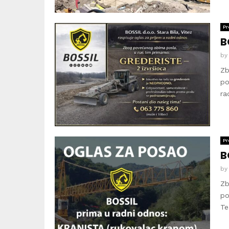
Pr
B
b
Zb
po
ra
Pr
B
b
Zb
po
Te