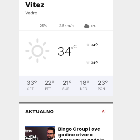
Vitez
Vedro
25%
2.5km/h
0%
°
34
C
34
°
°
34
33
°
22
°
21
°
18
°
23
°
ČET
PET
SUB
NED
PON
AKTUALNO
All
Bingo Group i ove
godine otvara