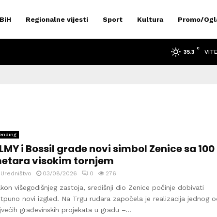
 BiH
Regionalne vijesti
Sport
Kultura
Promo/Ogl
C
VIT
35.3
ending
LMY i Bossil grade novi simbol Zenice sa 100
etara visokim tornjem
y
Uredništvo
03/08/2026
0
276
kon višegodišnjeg zastoja, središnji dio Zenice počinje dobivati
tpuno novi izgled. Na Trgu rudara započela je realizacija jednog o
jvećih građevinskih projekata u gradu –...