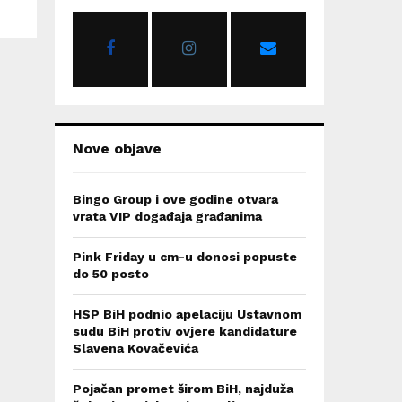
o
r
R
:
C
H
Nove objave
Bingo Group i ove godine otvara
vrata VIP događaja građanima
Pink Friday u cm-u donosi popuste
do 50 posto
HSP BiH podnio apelaciju Ustavnom
sudu BiH protiv ovjere kandidature
Slavena Kovačevića
Pojačan promet širom BiH, najduža