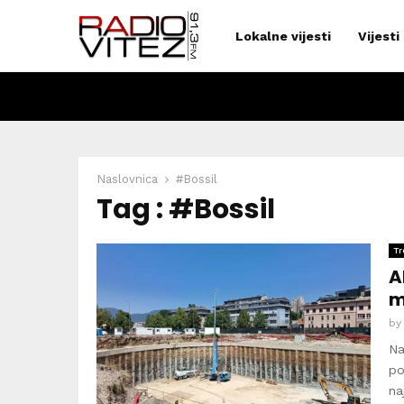
Lokalne vijesti
Vijesti
Naslovnica
#Bossil
Tag : #Bossil
Tr
A
m
b
Na
po
na