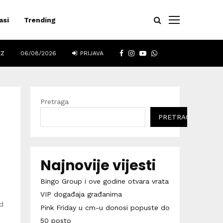
asi
Trending
FACEBOOK
INSTAGRAM
YOUTUBE
WHATSAPP
EZ
06/08/2026
PRIJAVA
Pretraga
PRETRAGA
Najnovije vijesti
Bingo Group i ove godine otvara vrata
VIP događaja građanima
d
Pink Friday u cm-u donosi popuste do
50 posto