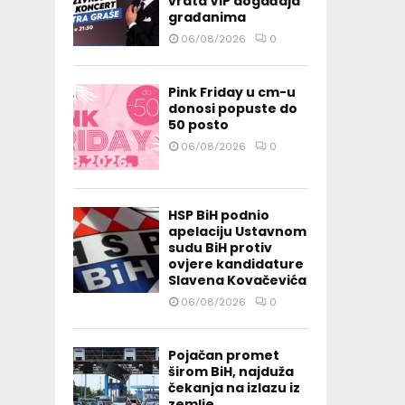
vrata VIP događaja
građanima
06/08/2026
0
Pink Friday u cm-u
donosi popuste do
50 posto
06/08/2026
0
HSP BiH podnio
apelaciju Ustavnom
sudu BiH protiv
ovjere kandidature
Slavena Kovačevića
06/08/2026
0
Pojačan promet
širom BiH, najduža
čekanja na izlazu iz
zemlje