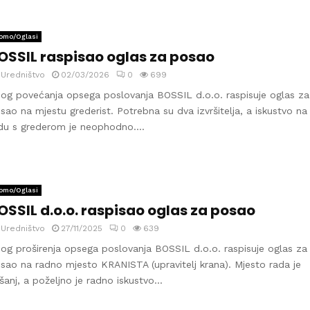
omo/Oglasi
OSSIL raspisao oglas za posao
y
Uredništvo
02/03/2026
0
699
og povećanja opsega poslovanja BOSSIL d.o.o. raspisuje oglas za
sao na mjestu grederist. Potrebna su dva izvršitelja, a iskustvo na
du s grederom je neophodno....
omo/Oglasi
OSSIL d.o.o. raspisao oglas za posao
y
Uredništvo
27/11/2025
0
639
og proširenja opsega poslovanja BOSSIL d.o.o. raspisuje oglas za
sao na radno mjesto KRANISTA (upravitelj krana). Mjesto rada je
šanj, a poželjno je radno iskustvo...