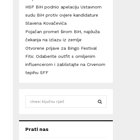
HSP BiH podnio apelaciju Ustavnom
sudu BiH protiv ovjere kandidature
Slavena Kovačevića
Pojačan promet širom BiH, najduža
čekanja na izlazu iz zemlje
Otvorene prijave za Bingo Festival
Fits: Odaberite outfit s omiljenim
influencerom i zablistajte na Crvenom
tepihu SFF
S
e
a
S
r
c
E
Prati nas
h
f
A