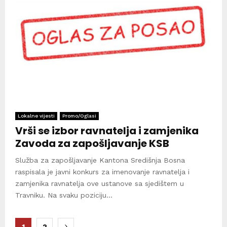
Lokalne vijesti
Promo/Oglasi
Vrši se izbor ravnatelja i zamjenika
Zavoda za zapošljavanje KSB
Služba za zapošljavanje Kantona Središnja Bosna
raspisala je javni konkurs za imenovanje ravnatelja i
zamjenika ravnatelja ove ustanove sa sjedištem u
Travniku. Na svaku poziciju...
Brojevi
1
2