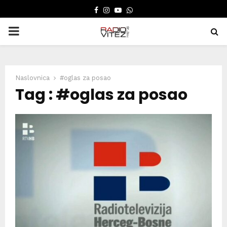
FACEBOOK
INSTAGRAM
YOUTUBE
WHATSAPP
PRIMARY
MENU
Naslovnica
#oglas za posao
Tag : #oglas za posao