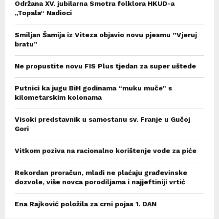
Održana XV. jubilarna Smotra folklora HKUD-a
„Topala“ Nadioci
Smiljan Šamija iz Viteza objavio novu pjesmu ”Vjeruj
bratu”
Ne propustite novu FIS Plus tjedan za super uštede
Putnici ka jugu BiH godinama “muku muče” s
kilometarskim kolonama
Visoki predstavnik u samostanu sv. Franje u Gučoj
Gori
Vitkom poziva na racionalno korištenje vode za piće
Rekordan proračun, mladi ne plaćaju građevinske
dozvole, više novca porodiljama i najjeftiniji vrtić
Ena Rajković položila za crni pojas 1. DAN