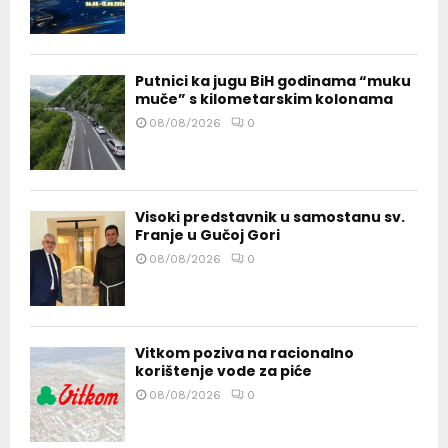
Putnici ka jugu BiH godinama “muku
muče” s kilometarskim kolonama
08/08/2026
0
Visoki predstavnik u samostanu sv.
Franje u Gučoj Gori
08/08/2026
0
Vitkom poziva na racionalno
korištenje vode za piće
08/08/2026
0