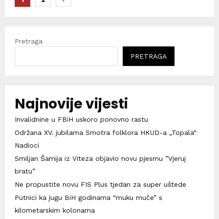
stranica
objava
Pretraga
PRETRAGA
Najnovije vijesti
Invalidnine u FBiH uskoro ponovno rastu
Održana XV. jubilarna Smotra folklora HKUD-a „Topala“
Nadioci
Smiljan Šamija iz Viteza objavio novu pjesmu ”Vjeruj
bratu”
Ne propustite novu FIS Plus tjedan za super uštede
Putnici ka jugu BiH godinama “muku muče” s
kilometarskim kolonama