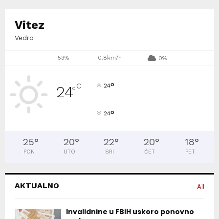
Vitez
Vedro
53%
0.8km/h
0%
°
C
24
24
°
°
24
25
°
20
°
22
°
20
°
18
°
PON
UTO
SRI
ČET
PET
AKTUALNO
All
Invalidnine u FBiH uskoro ponovno