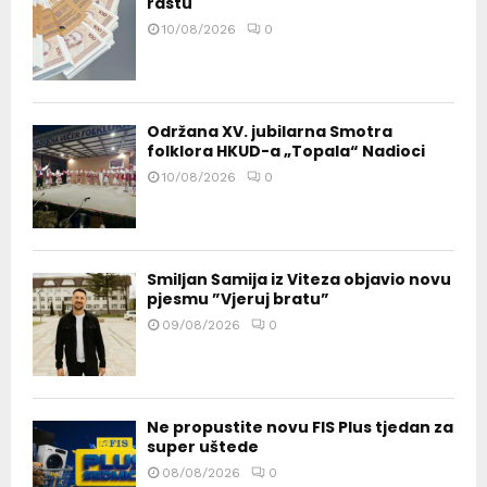
rastu
10/08/2026
0
Održana XV. jubilarna Smotra
folklora HKUD-a „Topala“ Nadioci
10/08/2026
0
Smiljan Šamija iz Viteza objavio novu
pjesmu ”Vjeruj bratu”
09/08/2026
0
Ne propustite novu FIS Plus tjedan za
super uštede
08/08/2026
0