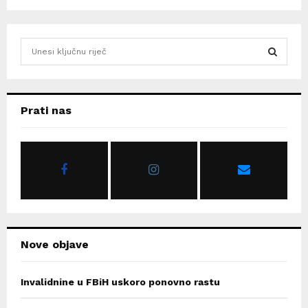
S
e
a
S
r
c
E
Prati nas
h
f
A
o
r
R
:
C
H
Nove objave
Invalidnine u FBiH uskoro ponovno rastu