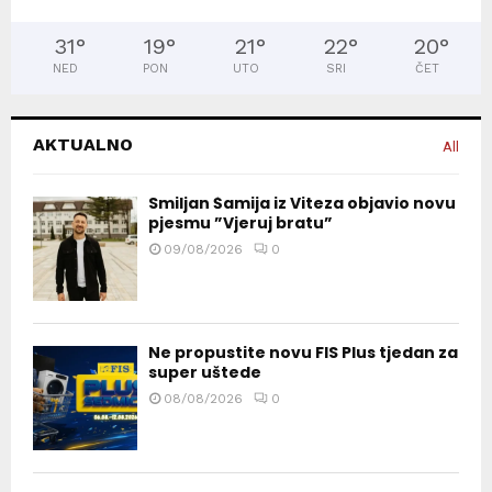
31
°
19
°
21
°
22
°
20
°
NED
PON
UTO
SRI
ČET
AKTUALNO
All
Smiljan Šamija iz Viteza objavio novu
pjesmu ”Vjeruj bratu”
09/08/2026
0
Ne propustite novu FIS Plus tjedan za
super uštede
08/08/2026
0