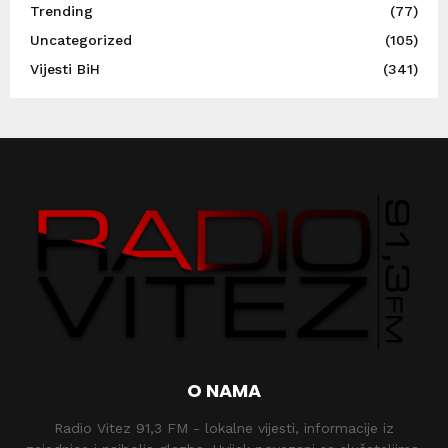
Trending
(77)
Uncategorized
(105)
Vijesti BiH
(341)
O NAMA
Radio Vitez 91,3 FM - lokalne vijesti, informacije iz