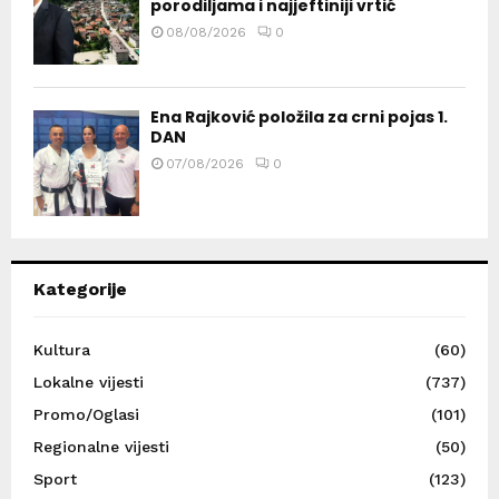
porodiljama i najjeftiniji vrtić
08/08/2026
0
Ena Rajković položila za crni pojas 1.
DAN
07/08/2026
0
Kategorije
Kultura
(60)
Lokalne vijesti
(737)
Promo/Oglasi
(101)
Regionalne vijesti
(50)
Sport
(123)