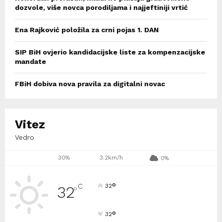
dozvole, više novca porodiljama i najjeftiniji vrtić
Ena Rajković položila za crni pojas 1. DAN
SIP BiH ovjerio kandidacijske liste za kompenzacijske
mandate
FBiH dobiva nova pravila za digitalni novac
Vitez
Vedro
30%
3.2km/h
0%
°
C
32
32
°
°
32