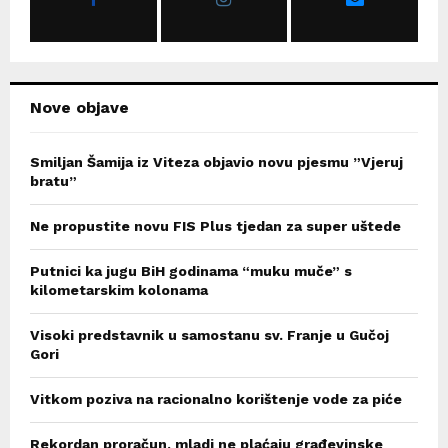
:
C
H
Nove objave
Smiljan Šamija iz Viteza objavio novu pjesmu ”Vjeruj
bratu”
Ne propustite novu FIS Plus tjedan za super uštede
Putnici ka jugu BiH godinama “muku muče” s
kilometarskim kolonama
Visoki predstavnik u samostanu sv. Franje u Gučoj
Gori
Vitkom poziva na racionalno korištenje vode za piće
Rekordan proračun, mladi ne plaćaju građevinske