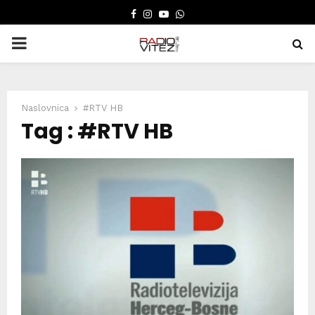
FACEBOOK
INSTAGRAM
YOUTUBE
WHATSAPP
PRIMARY
MENU
Naslovnica
#RTV HB
Tag : #RTV HB