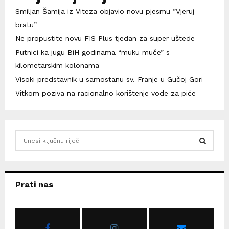
Smiljan Šamija iz Viteza objavio novu pjesmu ”Vjeruj
bratu”
Ne propustite novu FIS Plus tjedan za super uštede
Putnici ka jugu BiH godinama “muku muče” s
kilometarskim kolonama
Visoki predstavnik u samostanu sv. Franje u Gučoj Gori
Vitkom poziva na racionalno korištenje vode za piće
S
e
a
S
r
c
E
Prati nas
h
f
A
o
r
R