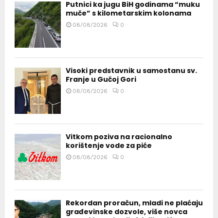
Putnici ka jugu BiH godinama “muku
muče” s kilometarskim kolonama
08/08/2026
0
Visoki predstavnik u samostanu sv.
Franje u Gučoj Gori
08/08/2026
0
Vitkom poziva na racionalno
korištenje vode za piće
08/08/2026
0
Rekordan proračun, mladi ne plaćaju
građevinske dozvole, više novca