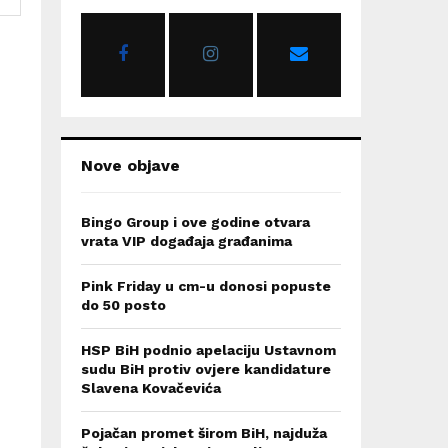
o
r
R
:
C
H
Nove objave
Bingo Group i ove godine otvara
vrata VIP događaja građanima
Pink Friday u cm-u donosi popuste
do 50 posto
HSP BiH podnio apelaciju Ustavnom
sudu BiH protiv ovjere kandidature
Slavena Kovačevića
Pojačan promet širom BiH, najduža