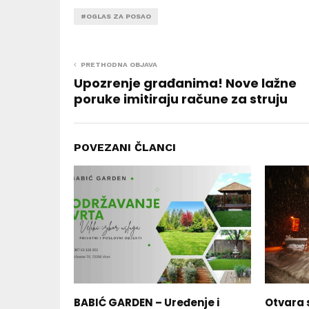
#OGLAS ZA POSAO
PRETHODNA OBJAVA
Upozrenje građanima! Nove lažne
poruke imitiraju račune za struju
POVEZANI ČLANCI
BABIĆ GARDEN – Uređenje i
Otvara s