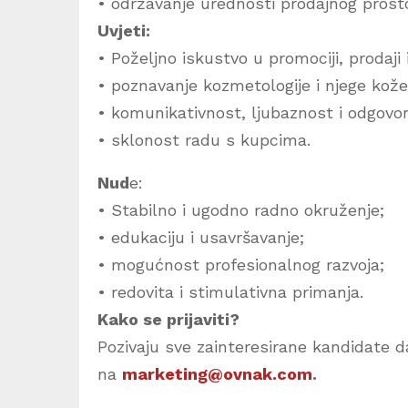
• održavanje urednosti prodajnog prost
Uvjeti:
• Poželjno iskustvo u promociji, prodaji i
• poznavanje kozmetologije i njege kože
• komunikativnost, ljubaznost i odgovo
• sklonost radu s kupcima.
Nud
e:
• Stabilno i ugodno radno okruženje;
• edukaciju i usavršavanje;
• mogućnost profesionalnog razvoja;
• redovita i stimulativna primanja.
Kako se prijaviti?
Pozivaju sve zainteresirane kandidate da
na
marketing@ovnak.com
.