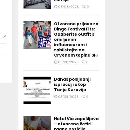
06/08/2026
0
Otvorene prijave za
Bingo Festival Fits:
Odaberite outfit s
omiljenim
influencerom i
zablistajte na
Crvenom tepihu SFF
05/08/2026
0
Danas posljednji
ispraćaj i ukop
Tanje Kurevije
05/08/2026
0
Hotel Via zapošljava
– otvorene četiri
radne pozicije