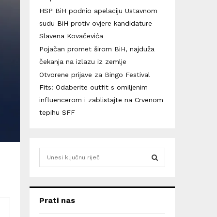
HSP BiH podnio apelaciju Ustavnom
sudu BiH protiv ovjere kandidature
Slavena Kovačevića
Pojačan promet širom BiH, najduža
čekanja na izlazu iz zemlje
Otvorene prijave za Bingo Festival
Fits: Odaberite outfit s omiljenim
influencerom i zablistajte na Crvenom
tepihu SFF
S
e
a
S
r
c
E
Prati nas
h
f
A