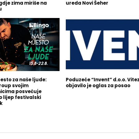
gdje zima miriše na
ureda Novi Šeher
u
esto za naše ljude:
Poduzeće “Invent” d.o.o. Vite
roup svojim
objavilo je oglas za posao
icima posvećuje
lijep festivalski
k