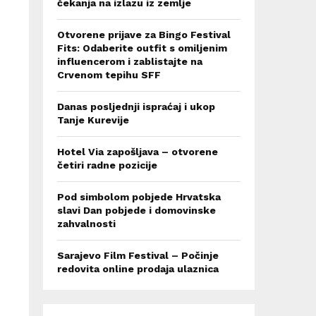
čekanja na izlazu iz zemlje
Otvorene prijave za Bingo Festival
Fits: Odaberite outfit s omiljenim
influencerom i zablistajte na
Crvenom tepihu SFF
Danas posljednji ispraćaj i ukop
Tanje Kurevije
Hotel Via zapošljava – otvorene
četiri radne pozicije
Pod simbolom pobjede Hrvatska
slavi Dan pobjede i domovinske
zahvalnosti
Sarajevo Film Festival – Počinje
redovita online prodaja ulaznica