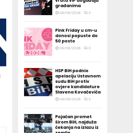
vrata VIP događaja
građanima
06/08/2026
0
Pink Friday u cm-u
donosi popuste do
50 posto
06/08/2026
0
HSP BiH podnio
z
apelaciju Ustavnom
sudu BiH protiv
ovjere kandidature
Slavena Kovačevića
06/08/2026
0
Pojačan promet
širom BiH, najduža
čekanja na izlazu iz
zemlje