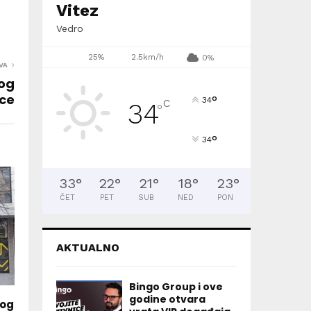
Vitez
Vedro
25%
2.5km/h
0%
VA
bog
ece
°
34
C
34
°
°
34
33
°
22
°
21
°
18
°
23
°
ČET
PET
SUB
NED
PON
AKTUALNO
Bingo Group i ove
godine otvara
kog