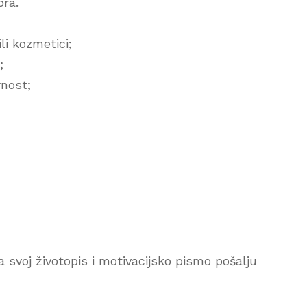
ora.
li kozmetici;
;
rnost;
 svoj životopis i motivacijsko pismo pošalju