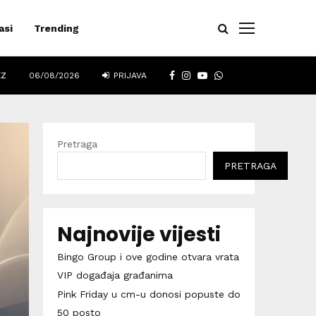
asi
Trending
FACEBOOK
INSTAGRAM
YOUTUBE
WHATSAPP
EZ
06/08/2026
PRIJAVA
Pretraga
PRETRAGA
Najnovije vijesti
Bingo Group i ove godine otvara vrata
VIP događaja građanima
Pink Friday u cm-u donosi popuste do
50 posto