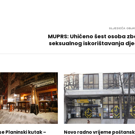
SLJEDEĆA OBJA
MUPRS: Uhićeno šest osoba z
seksualnog iskorištavanja dj
e Planinski kutak –
Novo radno vrijeme poštans