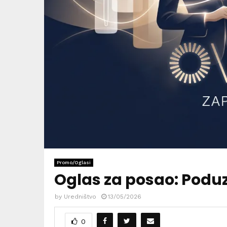
Promo/Oglasi
Oglas za posao: Podu
by
Uredništvo
13/05/2026
0