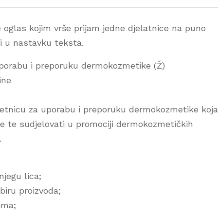
e oglas kojim vrše prijam jedne djelatnice na puno
si u nastavku teksta.
uporabu i preporuku dermokozmetike (Ž)
ine
jetnicu za uporabu i preporuku dermokozmetike koja
ce te sudjelovati u promociji dermokozmetičkih
.
njegu lica;
biru proizvoda;
ima;