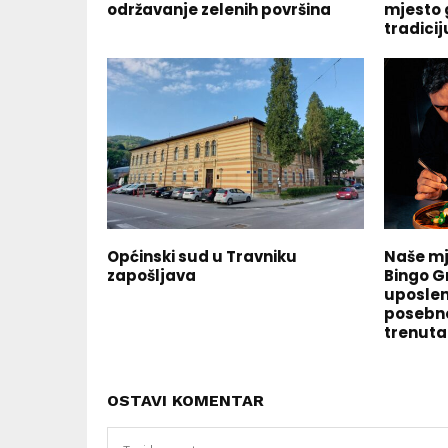
održavanje zelenih površina
mjesto 
tradicij
Općinski sud u Travniku
Naše mj
zapošljava
Bingo G
uposlen
posebno 
trenuta
OSTAVI KOMENTAR