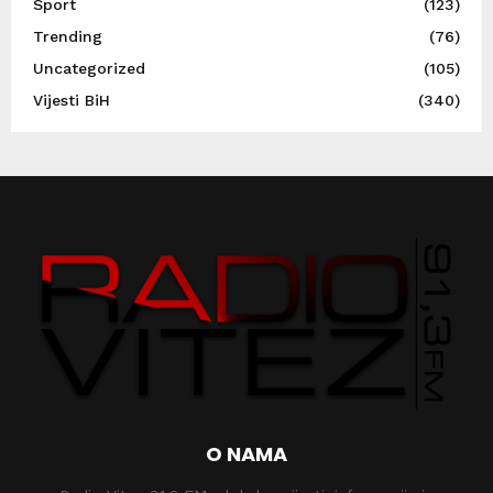
Sport
(123)
Trending
(76)
Uncategorized
(105)
Vijesti BiH
(340)
O NAMA