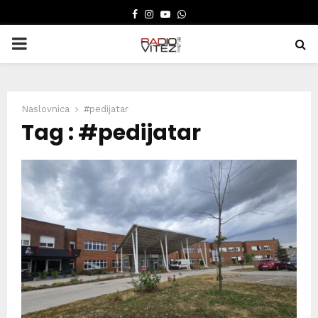
FACEBOOK
INSTAGRAM
YOUTUBE
WHATSAPP
PRIMARY
MENU
Naslovnica
#pedijatar
Tag : #pedijatar