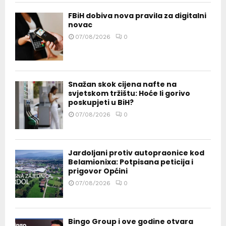
FBiH dobiva nova pravila za digitalni
novac
07/08/2026
0
Snažan skok cijena nafte na
svjetskom tržištu: Hoće li gorivo
poskupjeti u BiH?
07/08/2026
0
Jardoljani protiv autopraonice kod
Belamionixa: Potpisana peticija i
prigovor Općini
07/08/2026
0
Bingo Group i ove godine otvara