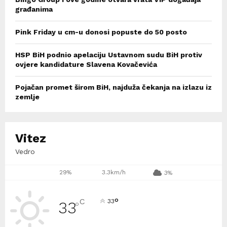
građanima
Pink Friday u cm-u donosi popuste do 50 posto
HSP BiH podnio apelaciju Ustavnom sudu BiH protiv
ovjere kandidature Slavena Kovačevića
Pojačan promet širom BiH, najduža čekanja na izlazu iz
zemlje
Vitez
Vedro
29%
3.3km/h
3%
°
C
33
33
°