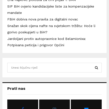
SIP BiH ovjerio kandidacijske liste za kompenzacijske
mandate
FBiH dobiva nova pravila za digitalni novac
Snažan skok cijena nafte na svjetskom tržištu: Hoće li
gorivo poskupjeti u BiH?
Jardoljani protiv autopraonice kod Belamionixa:
Potpisana peticija i prigovor Općini
S
e
a
S
r
c
E
Prati nas
h
f
A
o
r
R