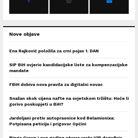
:
C
H
Nove objave
Ena Rajković položila za crni pojas 1. DAN
SIP BiH ovjerio kandidacijske liste za kompenzacijske
mandate
FBiH dobiva nova pravila za digitalni novac
Snažan skok cijena nafte na svjetskom tržištu: Hoće li
gorivo poskupjeti u BiH?
Jardoljani protiv autopraonice kod Belamionixa:
Potpisana peticija i prigovor Općini
Bingo Group i ove godine otvara vrata VIP događaja