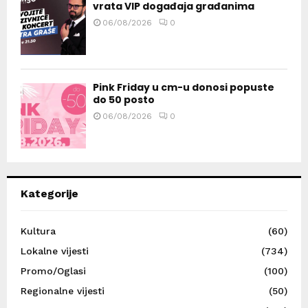
vrata VIP događaja građanima
06/08/2026
0
Pink Friday u cm-u donosi popuste
do 50 posto
06/08/2026
0
Kategorije
Kultura
(60)
Lokalne vijesti
(734)
Promo/Oglasi
(100)
Regionalne vijesti
(50)