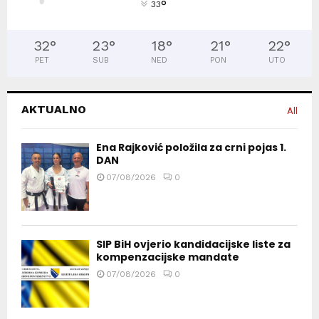
°
33
32
°
23
°
18
°
21
°
22
°
PET
SUB
NED
PON
UTO
AKTUALNO
All
Ena Rajković položila za crni pojas 1.
DAN
07/08/2026
0
SIP BiH ovjerio kandidacijske liste za
kompenzacijske mandate
07/08/2026
0