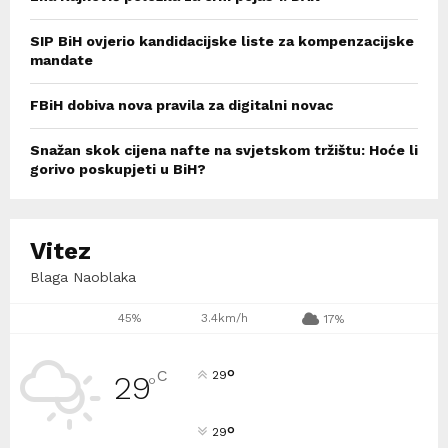
SIP BiH ovjerio kandidacijske liste za kompenzacijske
mandate
FBiH dobiva nova pravila za digitalni novac
Snažan skok cijena nafte na svjetskom tržištu: Hoće li
gorivo poskupjeti u BiH?
Vitez
Blaga Naoblaka
45%
3.4km/h
17%
°
C
29
29
°
°
29