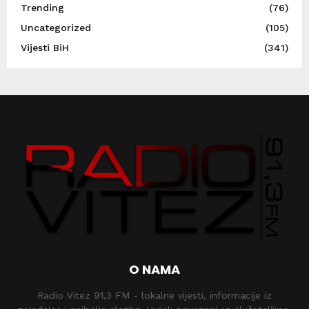
Trending
(76)
Uncategorized
(105)
Vijesti BiH
(341)
O NAMA
Radio Vitez 91,3 FM - lokalne vijesti, informacije iz