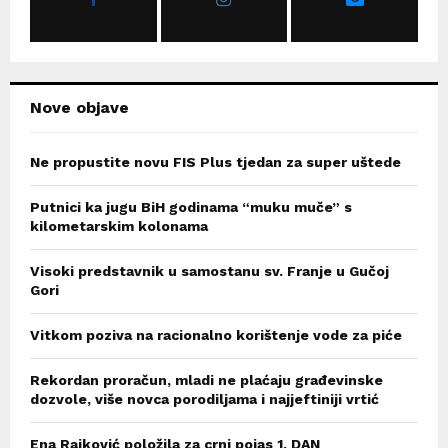
:
C
H
Nove objave
Ne propustite novu FIS Plus tjedan za super uštede
Putnici ka jugu BiH godinama “muku muče” s
kilometarskim kolonama
Visoki predstavnik u samostanu sv. Franje u Gučoj
Gori
Vitkom poziva na racionalno korištenje vode za piće
Rekordan proračun, mladi ne plaćaju građevinske
dozvole, više novca porodiljama i najjeftiniji vrtić
Ena Rajković položila za crni pojas 1. DAN