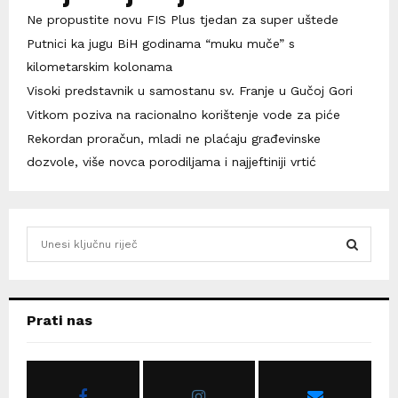
Ne propustite novu FIS Plus tjedan za super uštede
Putnici ka jugu BiH godinama “muku muče” s
kilometarskim kolonama
Visoki predstavnik u samostanu sv. Franje u Gučoj Gori
Vitkom poziva na racionalno korištenje vode za piće
Rekordan proračun, mladi ne plaćaju građevinske
dozvole, više novca porodiljama i najjeftiniji vrtić
S
e
a
S
r
c
E
Prati nas
h
f
A
o
r
R