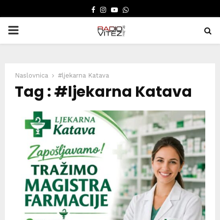
FACEBOOK
INSTAGRAM
YOUTUBE
WHATSAPP
PRIMARY
MENU
Naslovnica
#ljekarna Katava
Tag : #ljekarna Katava