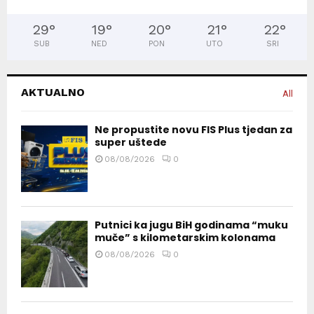
29
°
19
°
20
°
21
°
22
°
SUB
NED
PON
UTO
SRI
AKTUALNO
All
Ne propustite novu FIS Plus tjedan za
super uštede
08/08/2026
0
Putnici ka jugu BiH godinama “muku
muče” s kilometarskim kolonama
08/08/2026
0