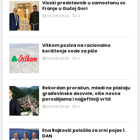
Visoki predstavnik u samostanu sv.
Franje u Gučoj Gori
08/08/2026
0
Vitkom poziva na racionalno
korištenje vode za piće
08/08/2026
0
Rekordan proračun, mladi ne plaćaju
građevinske dozvole, više novca
porodiljama i najjeftiniji vrtić
08/08/2026
0
Ena Rajković položila za crni pojas 1.
DAN