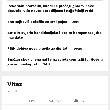
Rekordan proračun, mladi ne plaćaju građevinske
dozvole, više novca porodiljama i najjeftiniji vrtić
Ena Rajković položila za crni pojas 1. DAN
SIP BiH ovjerio kandidacijske liste za kompenzacijske
mandate
FBiH dobiva nova pravila za digitalni novac
Snažan skok cijena nafte na svjetskom tržištu: Hoće li
gorivo poskupjeti u BiH?
Vitez
Vedro
65%
0.8km/h
0%