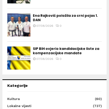
Ena Rajković položila za crni pojas 1.
DAN
07/08/2026
0
SIP BiH ovjerio kandidacijske liste za
kompenzacijske mandate
07/08/2026
0
Kategorije
Kultura
(60)
Lokalne vijesti
(737)