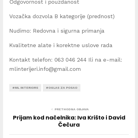
Odgovornost i pouzdanost
Vozačka dozvola B kategorije (prednost)
Nudimo: Redovna i sigurna primanja
Kvalitetne alate i korektne uslove rada
Kontakt telefon: 063 046 244 Ili na e-mail:
mlinterijeri.info@gmail.com
#ML INTERIORS
#OGLAS ZA POSAO
PRETHODNA OBJAVA
Prijam kod načelnika: Iva Krišto i David
Čečura