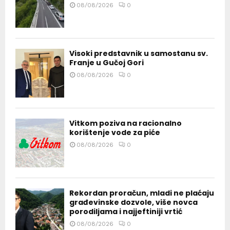
08/08/2026
0
Visoki predstavnik u samostanu sv.
Franje u Gučoj Gori
08/08/2026
0
Vitkom poziva na racionalno
korištenje vode za piće
08/08/2026
0
Rekordan proračun, mladi ne plaćaju
građevinske dozvole, više novca
porodiljama i najjeftiniji vrtić
08/08/2026
0