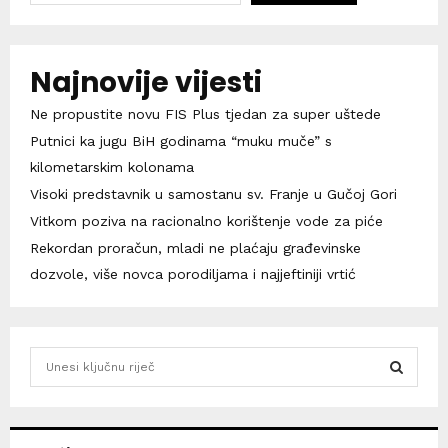
Najnovije vijesti
Ne propustite novu FIS Plus tjedan za super uštede
Putnici ka jugu BiH godinama “muku muče” s
kilometarskim kolonama
Visoki predstavnik u samostanu sv. Franje u Gučoj Gori
Vitkom poziva na racionalno korištenje vode za piće
Rekordan proračun, mladi ne plaćaju građevinske
dozvole, više novca porodiljama i najjeftiniji vrtić
S
e
a
S
r
c
E