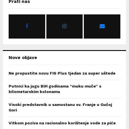
Prati nas
h
f
A
o
r
R
:
C
H
Nove objave
Ne propustite novu FIS Plus tjedan za super uštede
Putnici ka jugu BiH godinama “muku muče” s
kilometarskim kolonama
Visoki predstavnik u samostanu sv. Franje u Gučoj
Gori
Vitkom poziva na racionalno korištenje vode za piće