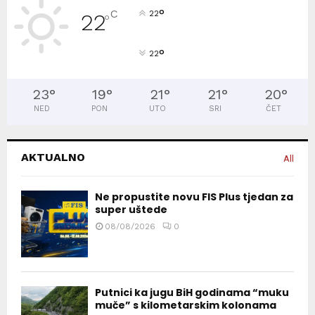
°
C
22
22
°
°
22
23
°
19
°
21
°
21
°
20
°
NED
PON
UTO
SRI
ČET
AKTUALNO
All
Ne propustite novu FIS Plus tjedan za
super uštede
08/08/2026
0
Putnici ka jugu BiH godinama “muku
muče” s kilometarskim kolonama