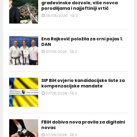
građevinske dozvole, više novca
porodiljama i najjeftiniji vrtić
08/08/2026
0
Ena Rajković položila za crni pojas 1.
DAN
07/08/2026
0
SIP BiH ovjerio kandidacijske liste za
kompenzacijske mandate
07/08/2026
0
FBiH dobiva nova pravila za digitalni
novac
07/08/2026
0