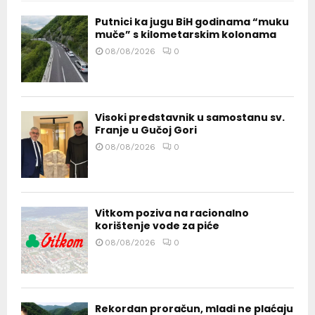
Putnici ka jugu BiH godinama “muku
muče” s kilometarskim kolonama
08/08/2026
0
Visoki predstavnik u samostanu sv.
Franje u Gučoj Gori
08/08/2026
0
Vitkom poziva na racionalno
korištenje vode za piće
08/08/2026
0
Rekordan proračun, mladi ne plaćaju