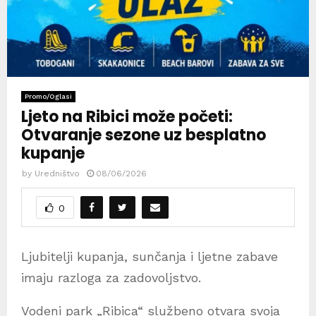
Promo/Oglasi
Ljeto na Ribici može početi:
Otvaranje sezone uz besplatno
kupanje
by
Uredništvo
08/06/2026
0
Ljubitelji kupanja, sunčanja i ljetne zabave
imaju razloga za zadovoljstvo.
Vodeni park „Ribica“ službeno otvara svoja