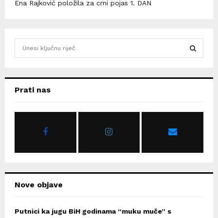
Ena Rajković položila za crni pojas 1. DAN
S
e
a
S
r
c
E
Prati nas
h
f
A
o
r
R
:
C
H
Nove objave
Putnici ka jugu BiH godinama “muku muče” s