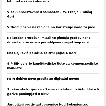
kilometarskim kolonama
Visoki predstavnik u samostanu sv. Franje u Gučoj
Gori
Vitkom poziva na racionalno korištenje vode za piće
Rekordan proračun, mladi ne plaćaju građevinske
dozvole, više novca porodiljama i najjeftiniji vrtić
Ena Rajković položila za crni pojas 1. DAN
SIP BiH ovjerio kandidacijske liste za kompenzacijske
mandate
FBiH dobiva nova pravila za digitalni novac
Snažan skok cijena nafte na svjetskom tržištu: Hoće li
gorivo poskupjeti u BiH?
Jardoljani protiv autopraonice kod Belamionixa: