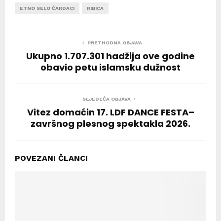
ETNO SELO ČARDACI
RIBICA
PRETHODNA OBJAVA
Ukupno 1.707.301 hadžija ove godine
obavio petu islamsku dužnost
SLJEDEĆA OBJAVA
Vitez domaćin 17. LDF DANCE FESTA–
završnog plesnog spektakla 2026.
POVEZANI ČLANCI