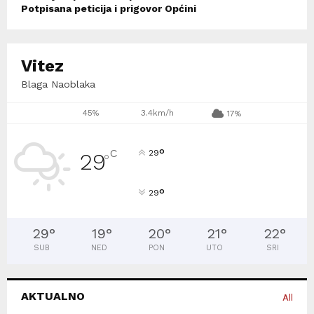
Potpisana peticija i prigovor Općini
Vitez
Blaga Naoblaka
45%
3.4km/h
17%
°
C
29
29
°
°
29
29
°
19
°
20
°
21
°
22
°
SUB
NED
PON
UTO
SRI
AKTUALNO
All