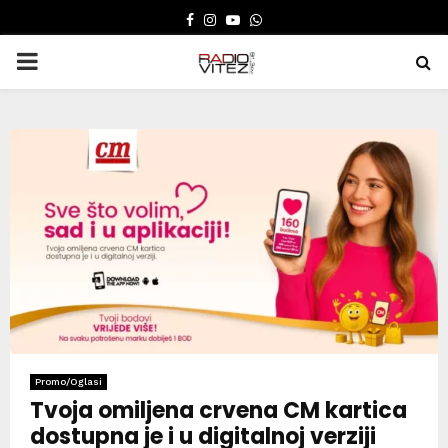
FACEBOOK
INSTAGRAM
YOUTUBE
WHATSAPP
PRIMARY
MENU
Promo/Oglasi
Tvoja omiljena crvena CM kartica
dostupna je i u digitalnoj verziji