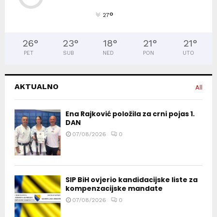
°
27
26
°
23
°
18
°
21
°
21
°
PET
SUB
NED
PON
UTO
AKTUALNO
All
Ena Rajković položila za crni pojas 1.
DAN
07/08/2026
0
SIP BiH ovjerio kandidacijske liste za
kompenzacijske mandate
07/08/2026
0