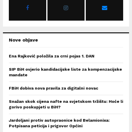
r
R
:
C
H
Nove objave
Ena Rajković položila za crni pojas 1. DAN
SIP BiH ovjerio kandidacijske liste za kompenzacijske
mandate
FBiH dobiva nova pravila za digitalni novac
Snažan skok cijena nafte na svjetskom tržištu: Hoće li
gorivo poskupjeti u BiH?
Jardoljani protiv autopraonice kod Belamionixa:
Potpisana peticija i prigovor Općini