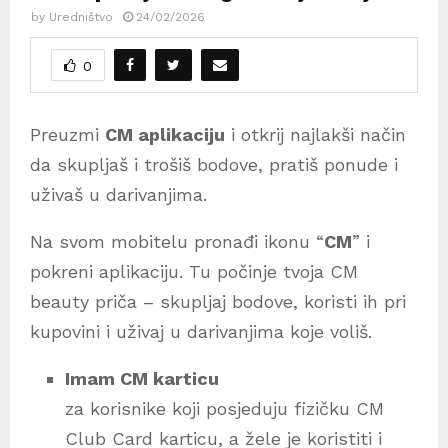
by
Uredništvo
24/02/2026
0
Preuzmi
CM aplikaciju
i otkrij najlakši način
da skupljaš i trošiš bodove, pratiš ponude i
uživaš u darivanjima.
Na svom mobitelu pronađi ikonu “
CM
” i
pokreni aplikaciju. Tu počinje tvoja CM
beauty priča – skupljaj bodove, koristi ih pri
kupovini i uživaj u darivanjima koje voliš.
Imam CM karticu
za korisnike koji posjeduju fizičku CM
Club Card karticu, a žele je koristiti i