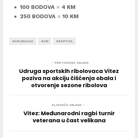
100 BODOVA
=
4 KM
250 BODOVA
=
10 KM
#APLIKACIJA
#CM
#KARTICA
PRETHODNA OBJAVA
Udruga sportskih ribolovaca Vitez
poziva na akciju čišćenja obala i
otvorenje sezone ribolova
SLJEDEĆA OBJAVA
Vitez: Međunarodni ragbi turnir
veterana u čast velikana