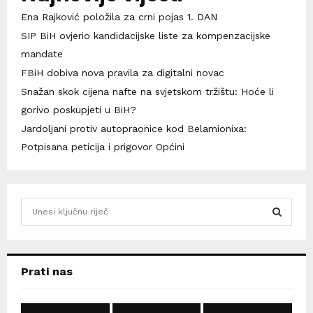
Ena Rajković položila za crni pojas 1. DAN
SIP BiH ovjerio kandidacijske liste za kompenzacijske
mandate
FBiH dobiva nova pravila za digitalni novac
Snažan skok cijena nafte na svjetskom tržištu: Hoće li
gorivo poskupjeti u BiH?
Jardoljani protiv autopraonice kod Belamionixa:
Potpisana peticija i prigovor Općini
S
e
a
S
r
c
E
Prati nas
h
f
A
o