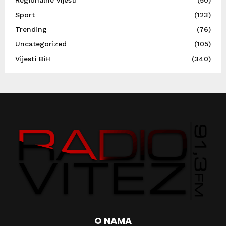
Sport
(123)
Trending
(76)
Uncategorized
(105)
Vijesti BiH
(340)
O NAMA