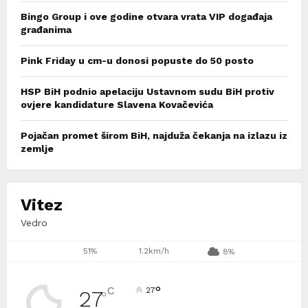
Bingo Group i ove godine otvara vrata VIP događaja
građanima
Pink Friday u cm-u donosi popuste do 50 posto
HSP BiH podnio apelaciju Ustavnom sudu BiH protiv
ovjere kandidature Slavena Kovačevića
Pojačan promet širom BiH, najduža čekanja na izlazu iz
zemlje
Vitez
Vedro
51%
1.2km/h
8%
°
C
27
27
°