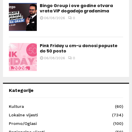
Bingo Group i ove godine otvara
vrata VIP događaja građanima
06/08/2026
0
Pink Friday u cm-u donosi popuste
do 50 posto
06/08/2026
0
Kategorije
Kultura
(60)
Lokalne vijesti
(734)
Promo/Oglasi
(100)
Regionalne vijesti
(50)