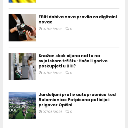
FBiH dobiva nova pravila za digitalni
novac
07/08/2026
0
Snažan skok cijena nafte na
svjetskom tržištu: Hoće li gorivo
poskupjeti u BiH?
07/08/2026
0
Jardoljani protiv autopraonice kod
Belamionixa: Potpisana peticija i
prigovor Općini
07/08/2026
0