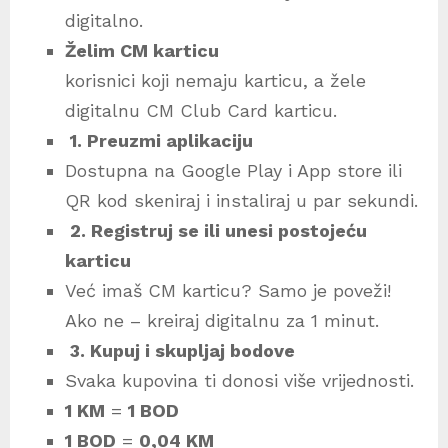
digitalno.
Želim CM karticu
korisnici koji nemaju karticu, a žele
digitalnu CM Club Card karticu.
1. Preuzmi aplikaciju
Dostupna na Google Play i App store ili
QR kod skeniraj i instaliraj u par sekundi.
2. Registruj se ili unesi postojeću
karticu
Već imaš CM karticu? Samo je poveži!
Ako ne – kreiraj digitalnu za 1 minut.
3. Kupuj i skupljaj bodove
Svaka kupovina ti donosi više vrijednosti.
1 KM
=
1 BOD
1 BOD
=
0,04 KM