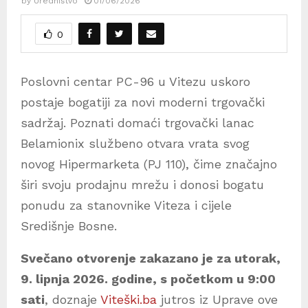
by
Uredništvo
01/06/2026
0
Poslovni centar PC-96 u Vitezu uskoro
postaje bogatiji za novi moderni trgovački
sadržaj. Poznati domaći trgovački lanac
Belamionix službeno otvara vrata svog
novog Hipermarketa (PJ 110), čime značajno
širi svoju prodajnu mrežu i donosi bogatu
ponudu za stanovnike Viteza i cijele
Središnje Bosne.
Svečano otvorenje zakazano je za utorak,
9. lipnja 2026. godine, s početkom u 9:00
sati
, doznaje
Viteški.ba
jutros iz Uprave ove