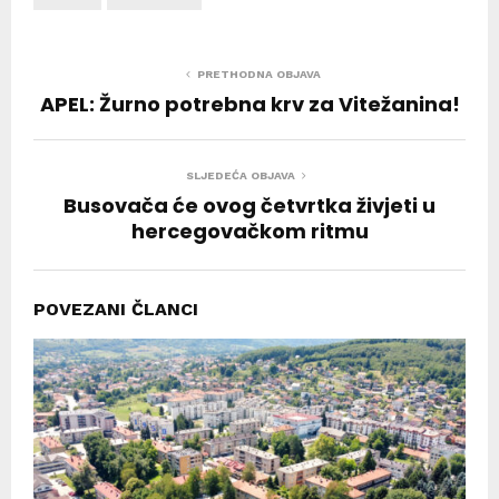
PRETHODNA OBJAVA
APEL: Žurno potrebna krv za Vitežanina!
SLJEDEĆA OBJAVA
Busovača će ovog četvrtka živjeti u
hercegovačkom ritmu
POVEZANI ČLANCI