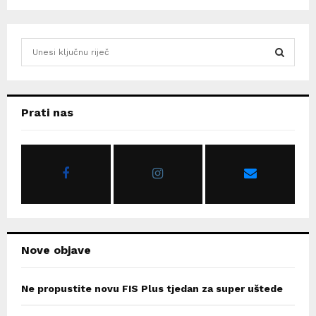
S
e
a
S
r
c
E
Prati nas
h
f
A
o
r
R
:
C
H
Nove objave
Ne propustite novu FIS Plus tjedan za super uštede