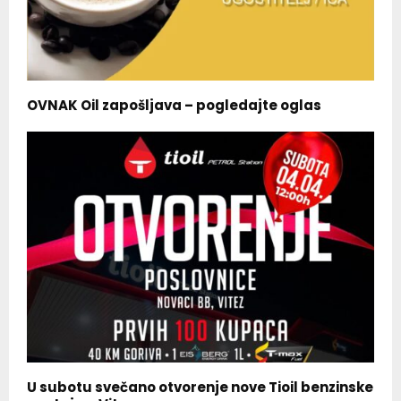
OVNAK Oil zapošljava – pogledajte oglas
U subotu svečano otvorenje nove Tioil benzinske