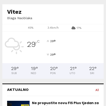
Vitez
Blaga Naoblaka
45%
3.4km/h
17%
°
C
29
29
°
°
29
29
°
19
°
20
°
21
°
22
°
SUB
NED
PON
UTO
SRI
AKTUALNO
All
Ne propustite novu FIS Plus tjedan za