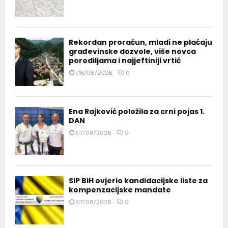
Rekordan proračun, mladi ne plaćaju
građevinske dozvole, više novca
porodiljama i najjeftiniji vrtić
08/08/2026
0
Ena Rajković položila za crni pojas 1.
DAN
07/08/2026
0
SIP BiH ovjerio kandidacijske liste za
kompenzacijske mandate
07/08/2026
0