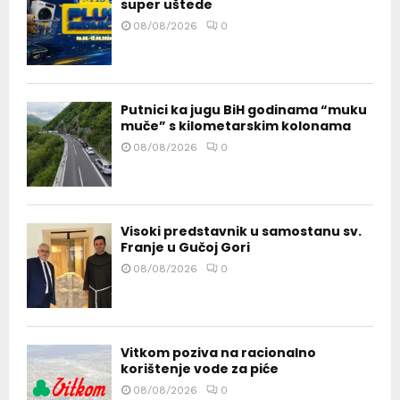
super uštede
08/08/2026
0
Putnici ka jugu BiH godinama “muku
muče” s kilometarskim kolonama
08/08/2026
0
Visoki predstavnik u samostanu sv.
Franje u Gučoj Gori
08/08/2026
0
Vitkom poziva na racionalno
korištenje vode za piće
08/08/2026
0