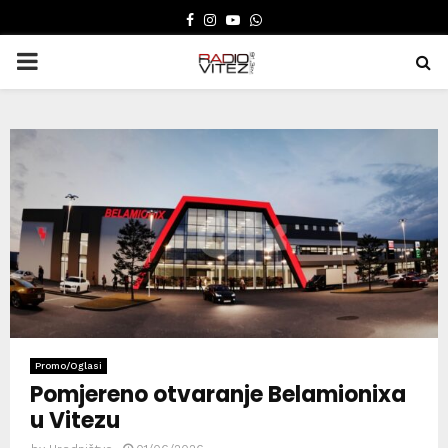
FACEBOOK
INSTAGRAM
YOUTUBE
WHATSAPP
PRIMARY
MENU
Promo/Oglasi
Pomjereno otvaranje Belamionixa
u Vitezu