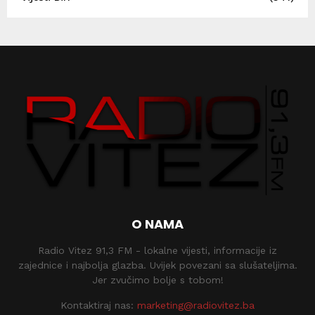
O NAMA
Radio Vitez 91,3 FM - lokalne vijesti, informacije iz
zajednice i najbolja glazba. Uvijek povezani sa slušateljima.
Jer zvučimo bolje s tobom!
Kontaktiraj nas:
marketing@radiovitez.ba