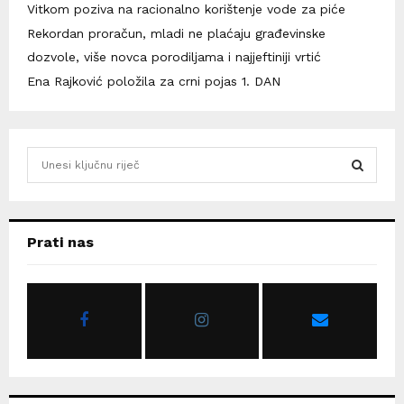
Vitkom poziva na racionalno korištenje vode za piće
Rekordan proračun, mladi ne plaćaju građevinske
dozvole, više novca porodiljama i najjeftiniji vrtić
Ena Rajković položila za crni pojas 1. DAN
S
e
a
S
r
c
E
Prati nas
h
f
A
o
r
R
:
C
H