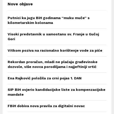
Nove objave
Putnici ka jugu BiH godinama “muku muče” s
kilometarskim kolonama
Visoki predstavnik u samostanu sv. Franje u Gučoj
Gori
Vitkom poziva na racionalno korištenje vode za piće
Rekordan proračun, mladi ne plaćaju građevinske
dozvole, više novca porodiljama i najjeftiniji vrtić
Ena Rajković položila za crni pojas 1. DAN
SIP BiH ovjerio kandidacijske liste za kompenzacijske
mandate
FBiH dobiva nova pravila za digitalni novac