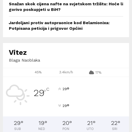
Snažan skok cijena nafte na svjetskom tržištu: Hoće li
gorivo poskupjeti u BiH?
Jardoljani protiv autopraonice kod Belamionixa:
Potpisana peticija i prigovor Općini
Vitez
Blaga Naoblaka
45%
3.4km/h
17%
°
C
29
29
°
°
29
29
°
19
°
20
°
21
°
22
°
SUB
NED
PON
UTO
SRI