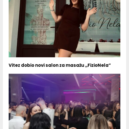
Vitez dobio novi salon za masažu ,,FizioNela”