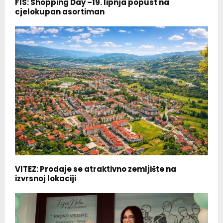
FIS: Shopping Day –19. lipnja popust na
cjelokupan asortiman
VITEZ: Prodaje se atraktivno zemljište na
izvrsnoj lokaciji