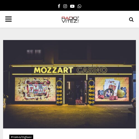
FACEBOOK
INSTAGRAM
YOUTUBE
WHATSAPP
PRIMARY
MENU
Promo/Oglasi