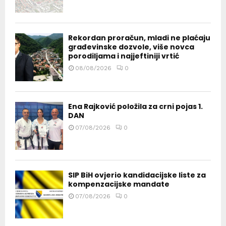
Rekordan proračun, mladi ne plaćaju
građevinske dozvole, više novca
porodiljama i najjeftiniji vrtić
08/08/2026
0
Ena Rajković položila za crni pojas 1.
DAN
07/08/2026
0
SIP BiH ovjerio kandidacijske liste za
kompenzacijske mandate
07/08/2026
0