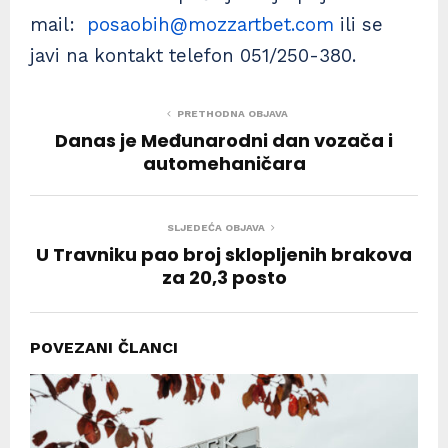
mail:
posaobih@mozzartbet.com
ili se
javi na kontakt telefon 051/250-380.
PRETHODNA OBJAVA
Danas je Međunarodni dan vozača i
automehaničara
SLJEDEĆA OBJAVA
U Travniku pao broj sklopljenih brakova
za 20,3 posto
POVEZANI ČLANCI