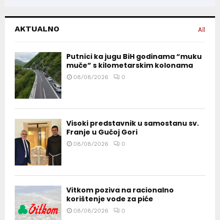
AKTUALNO
All
Putnici ka jugu BiH godinama “muku
muče” s kilometarskim kolonama
08/08/2026
0
Visoki predstavnik u samostanu sv.
Franje u Gučoj Gori
08/08/2026
0
Vitkom poziva na racionalno
korištenje vode za piće
08/08/2026
0