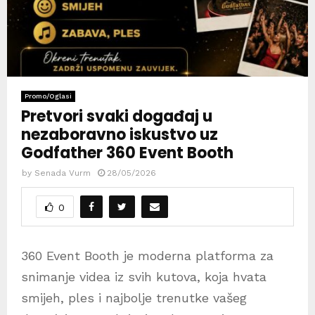
Promo/Oglasi
Pretvori svaki događaj u
nezaboravno iskustvo uz
Godfather 360 Event Booth
by
Senada Vurm
28/05/2026
0
360 Event Booth je moderna platforma za
snimanje videa iz svih kutova, koja hvata
smijeh, ples i najbolje trenutke vašeg