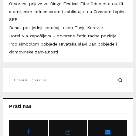
Otvorene prijave za Bingo Festival Fits: Odaberite outfit
s omiljenim influencerom i zablistajte na Crvenom tepihu
SFF
Danas posljednji ispraćaj i ukop Tanje Kurevije
Hotel Via zapošljava – otvorene četiri radne pozicije
Pod simbolom pobjede Hrvatska slavi Dan pobjede i
domovinske zahvalnosti
S
e
a
S
r
c
E
Prati nas
h
f
A
o
r
R
: