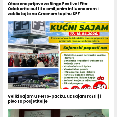
Otvorene prijave za Bingo Festival Fits:
Odaberite outfit s omiljenim influencerom i
zablistajte na Crvenom tepihu SFF
Veliki sajam u Ferro-packu, uz sajam roštilj i
pivo za posjetitelje