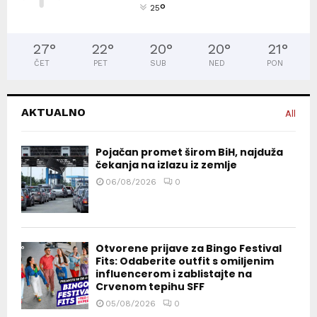
°
25
27
°
22
°
20
°
20
°
21
°
ČET
PET
SUB
NED
PON
AKTUALNO
All
Pojačan promet širom BiH, najduža
čekanja na izlazu iz zemlje
06/08/2026
0
Otvorene prijave za Bingo Festival
Fits: Odaberite outfit s omiljenim
influencerom i zablistajte na
Crvenom tepihu SFF
05/08/2026
0