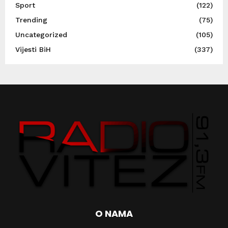
Sport
(122)
Trending
(75)
Uncategorized
(105)
Vijesti BiH
(337)
O NAMA