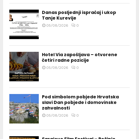
Danas posljednji ispraćaj i ukop
Tanje Kurevije
05/08/2026
0
Hotel Via zapošljava – otvorene
četiri radne pozicije
05/08/2026
0
Pod simbolom pobjede Hrvatska
slavi Dan pobjede i domovinske
zahvalnosti
05/08/2026
0