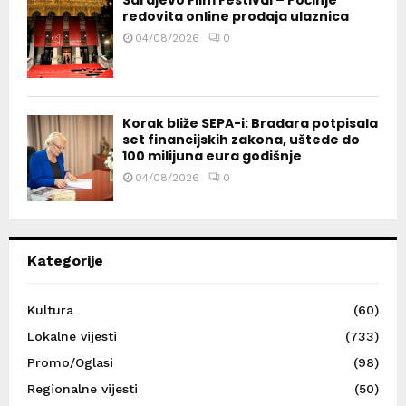
Sarajevo Film Festival – Počinje
redovita online prodaja ulaznica
04/08/2026
0
Korak bliže SEPA-i: Bradara potpisala
set financijskih zakona, uštede do
100 milijuna eura godišnje
04/08/2026
0
Kategorije
Kultura
(60)
Lokalne vijesti
(733)
Promo/Oglasi
(98)
Regionalne vijesti
(50)