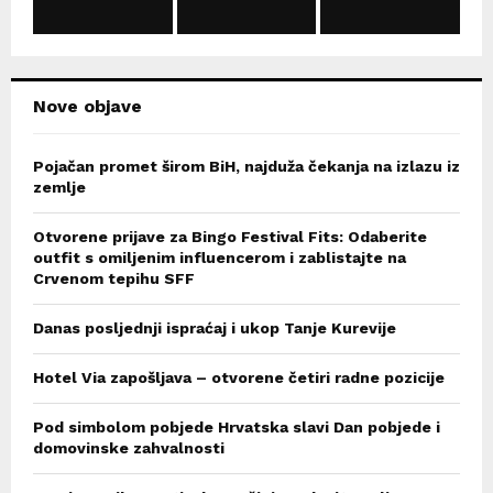
C
H
Nove objave
Pojačan promet širom BiH, najduža čekanja na izlazu iz
zemlje
Otvorene prijave za Bingo Festival Fits: Odaberite
outfit s omiljenim influencerom i zablistajte na
Crvenom tepihu SFF
Danas posljednji ispraćaj i ukop Tanje Kurevije
Hotel Via zapošljava – otvorene četiri radne pozicije
Pod simbolom pobjede Hrvatska slavi Dan pobjede i
domovinske zahvalnosti