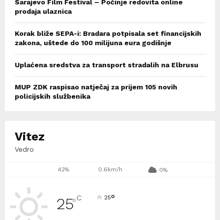
Sarajevo Film Festival – Počinje redovita online
prodaja ulaznica
Korak bliže SEPA-i: Bradara potpisala set financijskih
zakona, uštede do 100 milijuna eura godišnje
Uplaćena sredstva za transport stradalih na Elbrusu
MUP ZDK raspisao natječaj za prijem 105 novih
policijskih službenika
Vitez
Vedro
42%
0.6km/h
0%
°
C
25
25
°