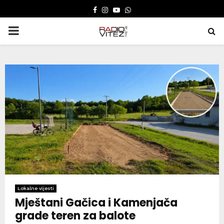
FACEBOOK
INSTAGRAM
YOUTUBE
WHATSAPP
PRIMARY
MENU
Lokalne vijesti
Mještani Gačica i Kamenjača
grade teren za balote