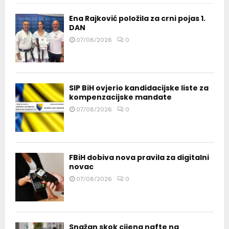
Ena Rajković položila za crni pojas 1.
DAN
07/08/2026
0
SIP BiH ovjerio kandidacijske liste za
kompenzacijske mandate
07/08/2026
0
FBiH dobiva nova pravila za digitalni
novac
07/08/2026
0
Snažan skok cijena nafte na