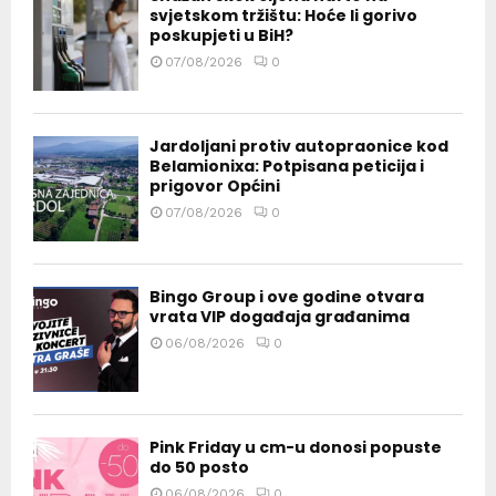
svjetskom tržištu: Hoće li gorivo
poskupjeti u BiH?
07/08/2026
0
Jardoljani protiv autopraonice kod
Belamionixa: Potpisana peticija i
prigovor Općini
07/08/2026
0
Bingo Group i ove godine otvara
vrata VIP događaja građanima
06/08/2026
0
Pink Friday u cm-u donosi popuste
do 50 posto
06/08/2026
0