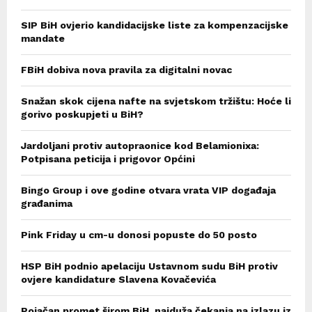
SIP BiH ovjerio kandidacijske liste za kompenzacijske
mandate
FBiH dobiva nova pravila za digitalni novac
Snažan skok cijena nafte na svjetskom tržištu: Hoće li
gorivo poskupjeti u BiH?
Jardoljani protiv autopraonice kod Belamionixa:
Potpisana peticija i prigovor Općini
Bingo Group i ove godine otvara vrata VIP događaja
građanima
Pink Friday u cm-u donosi popuste do 50 posto
HSP BiH podnio apelaciju Ustavnom sudu BiH protiv
ovjere kandidature Slavena Kovačevića
Pojačan promet širom BiH, najduža čekanja na izlazu iz