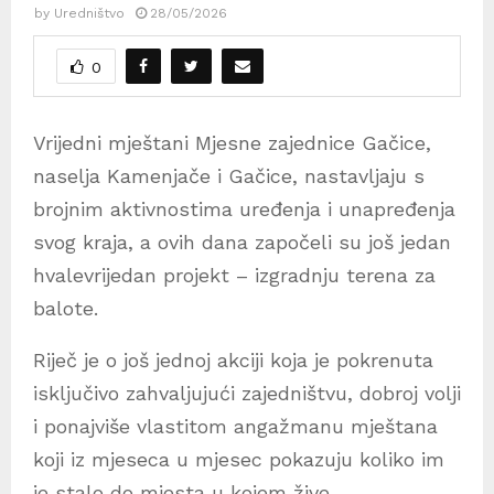
by
Uredništvo
28/05/2026
0
Vrijedni mještani Mjesne zajednice Gačice,
naselja Kamenjače i Gačice, nastavljaju s
brojnim aktivnostima uređenja i unapređenja
svog kraja, a ovih dana započeli su još jedan
hvalevrijedan projekt – izgradnju terena za
balote.
Riječ je o još jednoj akciji koja je pokrenuta
isključivo zahvaljujući zajedništvu, dobroj volji
i ponajviše vlastitom angažmanu mještana
koji iz mjeseca u mjesec pokazuju koliko im
je stalo do mjesta u kojem žive.