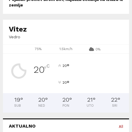
zemlje
Vitez
Vedro
75%
1.5km/h
0%
°
C
20
20
°
°
20
19
°
20
°
20
°
21
°
22
°
SUB
NED
PON
UTO
SRI
AKTUALNO
All