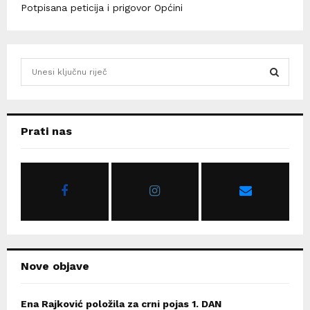
Potpisana peticija i prigovor Općini
S
e
a
S
r
c
E
Prati nas
h
f
A
o
r
R
:
C
H
Nove objave
Ena Rajković položila za crni pojas 1. DAN