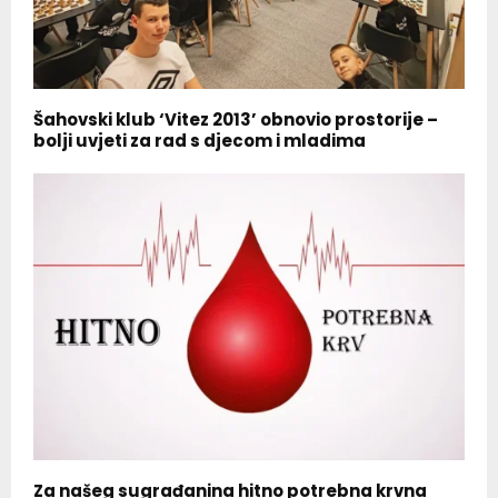
Šahovski klub ‘Vitez 2013’ obnovio prostorije –
bolji uvjeti za rad s djecom i mladima
Za našeg sugrađanina hitno potrebna krvna