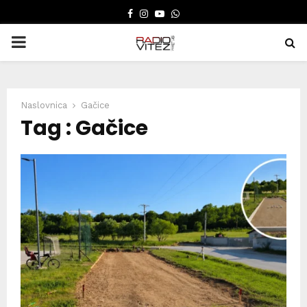
FACEBOOK
INSTAGRAM
YOUTUBE
WHATSAPP
PRIMARY
MENU
Naslovnica
Gačice
Tag : Gačice