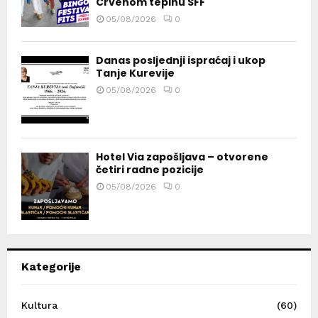
Crvenom tepihu SFF
05/08/2026
0
Danas posljednji ispraćaj i ukop
Tanje Kurevije
05/08/2026
0
Hotel Via zapošljava – otvorene
četiri radne pozicije
05/08/2026
0
Kategorije
Kultura
(60)