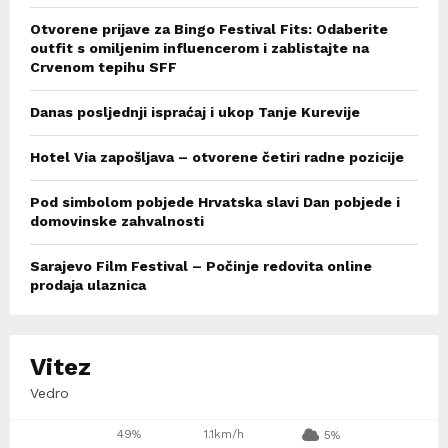
Otvorene prijave za Bingo Festival Fits: Odaberite
outfit s omiljenim influencerom i zablistajte na
Crvenom tepihu SFF
Danas posljednji ispraćaj i ukop Tanje Kurevije
Hotel Via zapošljava – otvorene četiri radne pozicije
Pod simbolom pobjede Hrvatska slavi Dan pobjede i
domovinske zahvalnosti
Sarajevo Film Festival – Počinje redovita online
prodaja ulaznica
Vitez
Vedro
49%
1.1km/h
5%