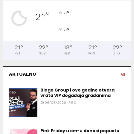
°
C
21
21
°
°
21
21
°
22
°
18
°
21
°
22
°
PET
SUB
NED
PON
UTO
AKTUALNO
All
Bingo Group i ove godine otvara
vrata VIP događaja građanima
06/08/2026
0
Pink Friday u cm-u donosi popuste