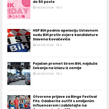
do 50 posto
06/08/2026
0
HSP BiH podnio apelaciju Ustavnom
sudu BiH protiv ovjere kandidature
Slavena Kovačevića
06/08/2026
0
Pojačan promet širom BiH, najduža
čekanja na izlazu iz zemlje
06/08/2026
0
Otvorene prijave za Bingo Festival
Fits: Odaberite outfit s omiljenim
influencerom i zablistajte na