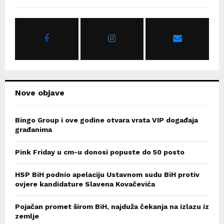
f
A
o
r
R
:
C
H
Nove objave
Bingo Group i ove godine otvara vrata VIP događaja
građanima
Pink Friday u cm-u donosi popuste do 50 posto
HSP BiH podnio apelaciju Ustavnom sudu BiH protiv
ovjere kandidature Slavena Kovačevića
Pojačan promet širom BiH, najduža čekanja na izlazu iz
zemlje