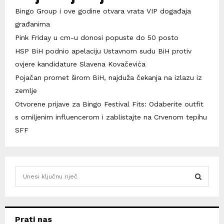
Bingo Group i ove godine otvara vrata VIP događaja
građanima
Pink Friday u cm-u donosi popuste do 50 posto
HSP BiH podnio apelaciju Ustavnom sudu BiH protiv
ovjere kandidature Slavena Kovačevića
Pojačan promet širom BiH, najduža čekanja na izlazu iz
zemlje
Otvorene prijave za Bingo Festival Fits: Odaberite outfit
s omiljenim influencerom i zablistajte na Crvenom tepihu
SFF
S
e
a
S
r
c
E
Prati nas
h