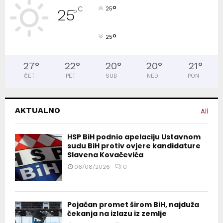
°
C
25
25
°
°
25
27
°
22
°
20
°
20
°
21
°
ČET
PET
SUB
NED
PON
AKTUALNO
All
HSP BiH podnio apelaciju Ustavnom
sudu BiH protiv ovjere kandidature
Slavena Kovačevića
06/08/2026
0
Pojačan promet širom BiH, najduža
čekanja na izlazu iz zemlje