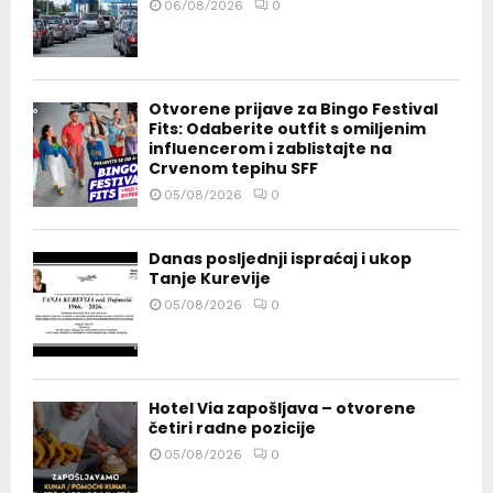
06/08/2026
0
Otvorene prijave za Bingo Festival
Fits: Odaberite outfit s omiljenim
influencerom i zablistajte na
Crvenom tepihu SFF
05/08/2026
0
Danas posljednji ispraćaj i ukop
Tanje Kurevije
05/08/2026
0
Hotel Via zapošljava – otvorene
četiri radne pozicije
05/08/2026
0