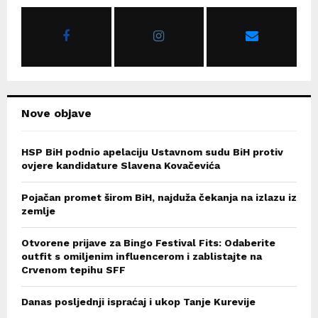
o
r
R
:
C
H
Nove objave
HSP BiH podnio apelaciju Ustavnom sudu BiH protiv
ovjere kandidature Slavena Kovačevića
Pojačan promet širom BiH, najduža čekanja na izlazu iz
zemlje
Otvorene prijave za Bingo Festival Fits: Odaberite
outfit s omiljenim influencerom i zablistajte na
Crvenom tepihu SFF
Danas posljednji ispraćaj i ukop Tanje Kurevije