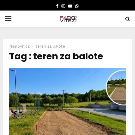
FACEBOOK
INSTAGRAM
YOUTUBE
WHATSAPP
PRIMARY
MENU
Naslovnica
teren za balote
Tag : teren za balote