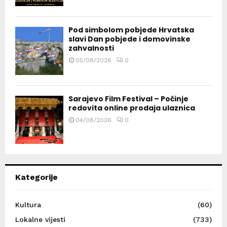
Pod simbolom pobjede Hrvatska
slavi Dan pobjede i domovinske
zahvalnosti
05/08/2026
0
Sarajevo Film Festival – Počinje
redovita online prodaja ulaznica
04/08/2026
0
Kategorije
Kultura
(60)
Lokalne vijesti
(733)