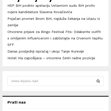
HSP BiH podnio apelaciju Ustavnom sudu BiH protiv
ovjere kandidature Slavena Kovačevića
Pojačan promet širom BiH, najduža čekanja na izlazu iz
zemlje
Otvorene prijave za Bingo Festival Fits: Odaberite outfit
s omiljenim influencerom i zablistajte na Crvenom tepihu
SFF
Danas posljednji ispraćaj i ukop Tanje Kurevije
Hotel Via zapošljava – otvorene četiri radne pozicije
S
e
a
S
r
c
E
Prati nas
h
f
A