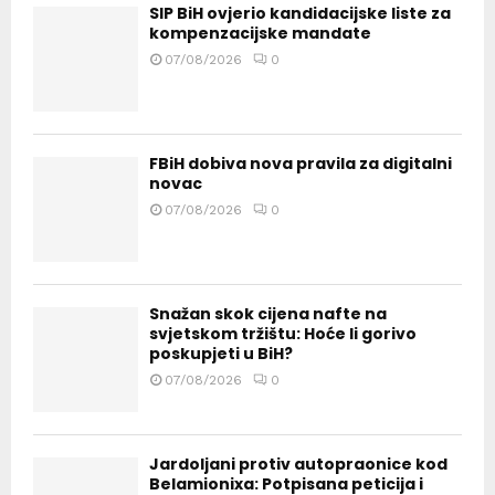
SIP BiH ovjerio kandidacijske liste za
kompenzacijske mandate
07/08/2026
0
FBiH dobiva nova pravila za digitalni
novac
07/08/2026
0
Snažan skok cijena nafte na
svjetskom tržištu: Hoće li gorivo
poskupjeti u BiH?
07/08/2026
0
Jardoljani protiv autopraonice kod
Belamionixa: Potpisana peticija i