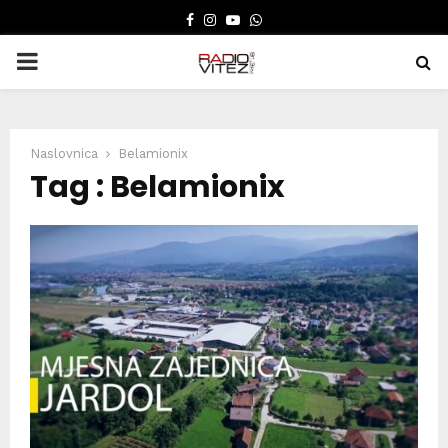
FACEBOOK
INSTAGRAM
YOUTUBE
WHATSAPP
PRIMARY
MENU
Naslovnica
Belamionix
Tag : Belamionix