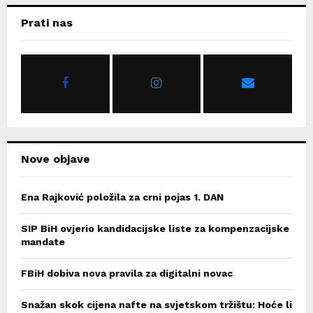
c
E
Prati nas
h
f
A
o
r
R
:
C
H
Nove objave
Ena Rajković položila za crni pojas 1. DAN
SIP BiH ovjerio kandidacijske liste za kompenzacijske
mandate
FBiH dobiva nova pravila za digitalni novac
Snažan skok cijena nafte na svjetskom tržištu: Hoće li