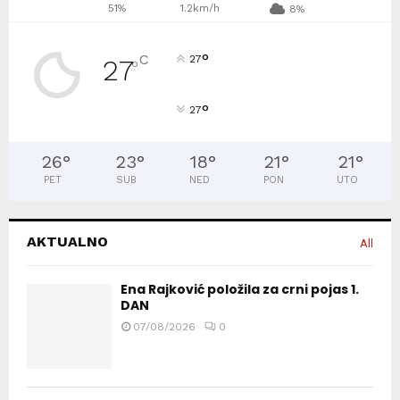
51%
1.2km/h
8%
°
C
27
27
°
°
27
26
°
23
°
18
°
21
°
21
°
PET
SUB
NED
PON
UTO
AKTUALNO
All
Ena Rajković položila za crni pojas 1.
DAN
07/08/2026
0