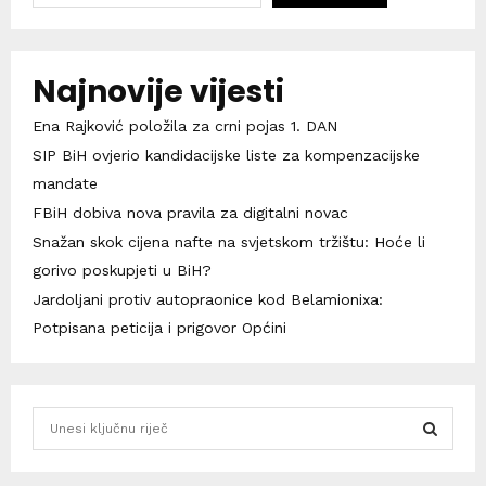
Najnovije vijesti
Ena Rajković položila za crni pojas 1. DAN
SIP BiH ovjerio kandidacijske liste za kompenzacijske
mandate
FBiH dobiva nova pravila za digitalni novac
Snažan skok cijena nafte na svjetskom tržištu: Hoće li
gorivo poskupjeti u BiH?
Jardoljani protiv autopraonice kod Belamionixa:
Potpisana peticija i prigovor Općini
S
e
a
S
r