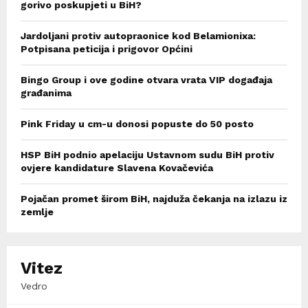
gorivo poskupjeti u BiH?
Jardoljani protiv autopraonice kod Belamionixa:
Potpisana peticija i prigovor Općini
Bingo Group i ove godine otvara vrata VIP događaja
građanima
Pink Friday u cm-u donosi popuste do 50 posto
HSP BiH podnio apelaciju Ustavnom sudu BiH protiv
ovjere kandidature Slavena Kovačevića
Pojačan promet širom BiH, najduža čekanja na izlazu iz
zemlje
Vitez
Vedro