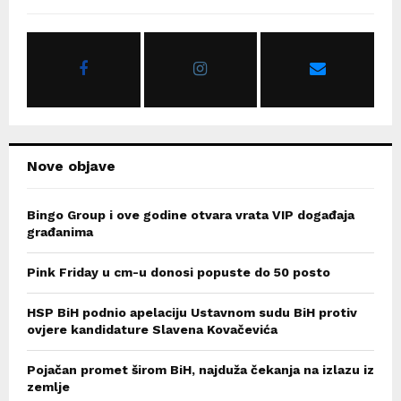
f
A
o
r
R
:
C
H
Nove objave
Bingo Group i ove godine otvara vrata VIP događaja
građanima
Pink Friday u cm-u donosi popuste do 50 posto
HSP BiH podnio apelaciju Ustavnom sudu BiH protiv
ovjere kandidature Slavena Kovačevića
Pojačan promet širom BiH, najduža čekanja na izlazu iz
zemlje