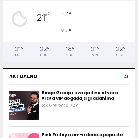
°
C
21
21
°
°
21
21
°
22
°
18
°
21
°
22
°
PET
SUB
NED
PON
UTO
AKTUALNO
All
Bingo Group i ove godine otvara
vrata VIP događaja građanima
06/08/2026
0
Pink Friday u cm-u donosi popuste