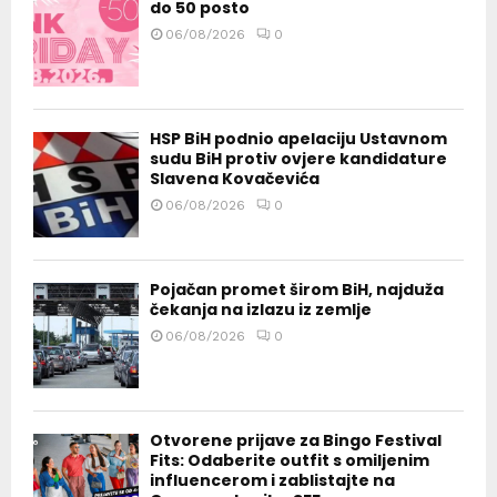
do 50 posto
06/08/2026
0
HSP BiH podnio apelaciju Ustavnom
sudu BiH protiv ovjere kandidature
Slavena Kovačevića
06/08/2026
0
Pojačan promet širom BiH, najduža
čekanja na izlazu iz zemlje
06/08/2026
0
Otvorene prijave za Bingo Festival
Fits: Odaberite outfit s omiljenim
influencerom i zablistajte na