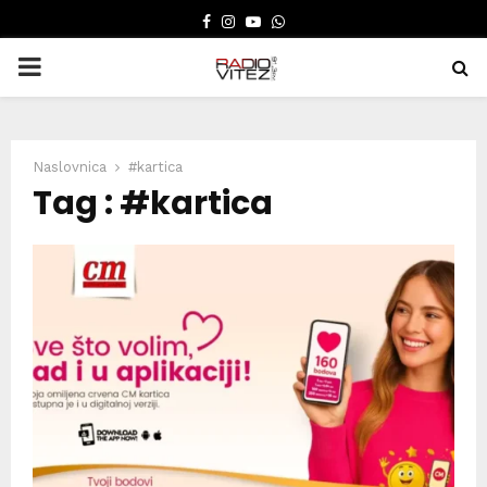
FACEBOOK
INSTAGRAM
YOUTUBE
WHATSAPP
PRIMARY
MENU
Naslovnica
#kartica
Tag : #kartica