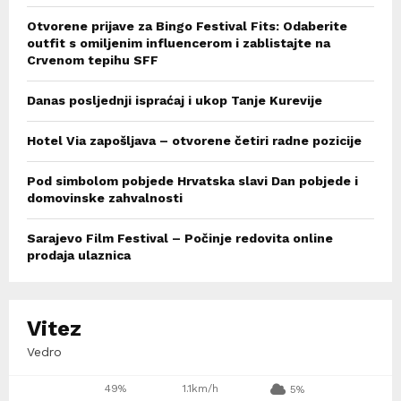
Otvorene prijave za Bingo Festival Fits: Odaberite
outfit s omiljenim influencerom i zablistajte na
Crvenom tepihu SFF
Danas posljednji ispraćaj i ukop Tanje Kurevije
Hotel Via zapošljava – otvorene četiri radne pozicije
Pod simbolom pobjede Hrvatska slavi Dan pobjede i
domovinske zahvalnosti
Sarajevo Film Festival – Počinje redovita online
prodaja ulaznica
Vitez
Vedro
49%
1.1km/h
5%