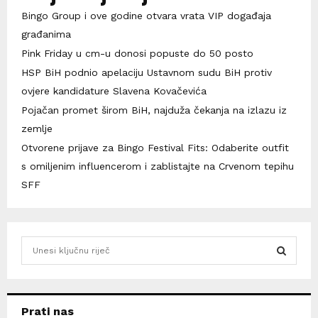
Bingo Group i ove godine otvara vrata VIP događaja
građanima
Pink Friday u cm-u donosi popuste do 50 posto
HSP BiH podnio apelaciju Ustavnom sudu BiH protiv
ovjere kandidature Slavena Kovačevića
Pojačan promet širom BiH, najduža čekanja na izlazu iz
zemlje
Otvorene prijave za Bingo Festival Fits: Odaberite outfit
s omiljenim influencerom i zablistajte na Crvenom tepihu
SFF
S
e
a
S
r
c
E
Prati nas
h