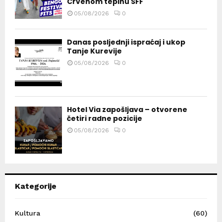
Crvenom tepihu SFF
05/08/2026
0
Danas posljednji ispraćaj i ukop
Tanje Kurevije
05/08/2026
0
Hotel Via zapošljava – otvorene
četiri radne pozicije
05/08/2026
0
Kategorije
Kultura
(60)