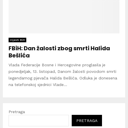
Vijesti BiH
FBiH: Dan žalosti zbog smrti Halida
Bešlića
Vlada Federacije Bosne i Hercegovine proglasila je
ponedjeljak, 13. listopad, Danom žalosti povodom smrti
legendarnog pjevača Halida Bešlića. Odluka je donesena
na telefonskoj sjednici Vlade...
Pretraga
PRETRAGA