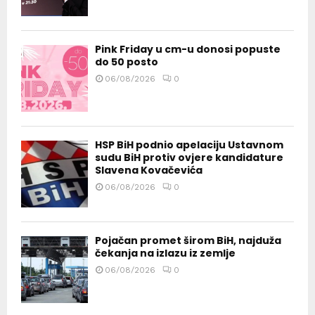
Pink Friday u cm-u donosi popuste
do 50 posto
06/08/2026
0
HSP BiH podnio apelaciju Ustavnom
sudu BiH protiv ovjere kandidature
Slavena Kovačevića
06/08/2026
0
Pojačan promet širom BiH, najduža
čekanja na izlazu iz zemlje
06/08/2026
0