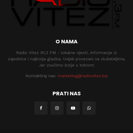
O NAMA
Radio Vitez 91,3 FM - lokalne vijesti, informacije iz
zajednice i najbolja glazba. Uvijek povezani sa slušateljima.
Jer zvučimo bolje s tobom!
Kontaktiraj nas:
marketing@radiovitez.ba
PRATI NAS