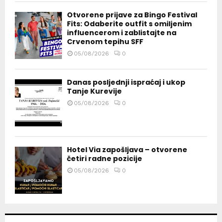
Otvorene prijave za Bingo Festival
Fits: Odaberite outfit s omiljenim
influencerom i zablistajte na
Crvenom tepihu SFF
05/08/2026
0
Danas posljednji ispraćaj i ukop
Tanje Kurevije
05/08/2026
0
Hotel Via zapošljava – otvorene
četiri radne pozicije
05/08/2026
0