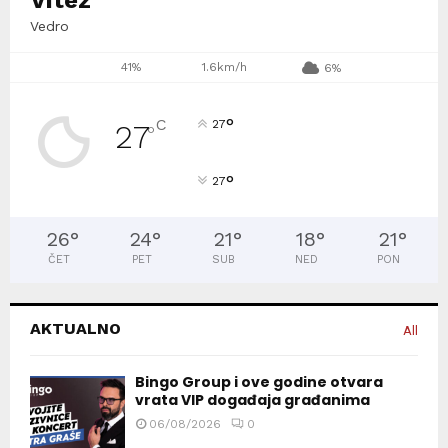
Vedro
41%
1.6km/h
6%
°
C
27
27
°
°
27
26
°
24
°
21
°
18
°
21
°
ČET
PET
SUB
NED
PON
AKTUALNO
All
Bingo Group i ove godine otvara
vrata VIP događaja građanima
06/08/2026
0