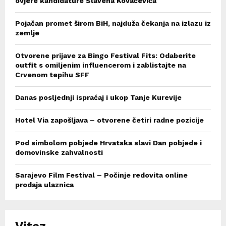
ovjere kandidature Slavena Kovačevića
Pojačan promet širom BiH, najduža čekanja na izlazu iz
zemlje
Otvorene prijave za Bingo Festival Fits: Odaberite
outfit s omiljenim influencerom i zablistajte na
Crvenom tepihu SFF
Danas posljednji ispraćaj i ukop Tanje Kurevije
Hotel Via zapošljava – otvorene četiri radne pozicije
Pod simbolom pobjede Hrvatska slavi Dan pobjede i
domovinske zahvalnosti
Sarajevo Film Festival – Počinje redovita online
prodaja ulaznica
Vitez