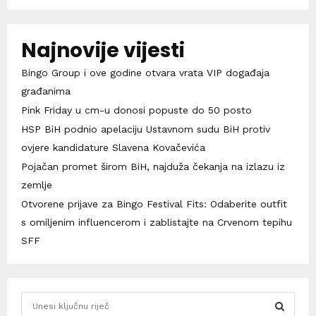
Najnovije vijesti
Bingo Group i ove godine otvara vrata VIP događaja
građanima
Pink Friday u cm-u donosi popuste do 50 posto
HSP BiH podnio apelaciju Ustavnom sudu BiH protiv
ovjere kandidature Slavena Kovačevića
Pojačan promet širom BiH, najduža čekanja na izlazu iz
zemlje
Otvorene prijave za Bingo Festival Fits: Odaberite outfit
s omiljenim influencerom i zablistajte na Crvenom tepihu
SFF
S
e