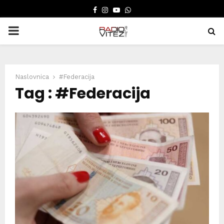
FACEBOOK
INSTAGRAM
YOUTUBE
WHATSAPP
PRIMARY
MENU
Naslovnica
#Federacija
Tag : #Federacija