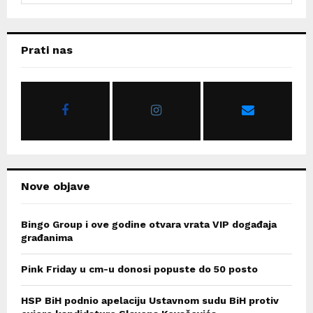
a
S
r
c
E
Prati nas
h
f
A
o
r
R
:
C
H
Nove objave
Bingo Group i ove godine otvara vrata VIP događaja
građanima
Pink Friday u cm-u donosi popuste do 50 posto
HSP BiH podnio apelaciju Ustavnom sudu BiH protiv