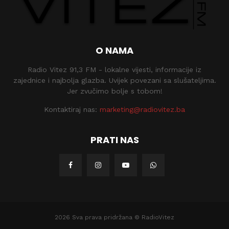
O NAMA
Radio Vitez 91,3 FM - lokalne vijesti, informacije iz
zajednice i najbolja glazba. Uvijek povezani sa slušateljima.
Jer zvučimo bolje s tobom!
Kontaktiraj nas:
marketing@radiovitez.ba
PRATI NAS
2026 Sva prava pridržana © RadioVitez