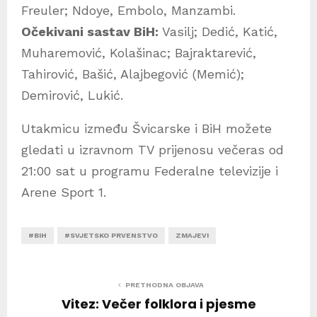
Freuler; Ndoye, Embolo, Manzambi.
Očekivani sastav BiH:
Vasilj; Dedić, Katić,
Muharemović, Kolašinac; Bajraktarević,
Tahirović, Bašić, Alajbegović (Memić);
Demirović, Lukić.
Utakmicu između Švicarske i BiH možete
gledati u izravnom TV prijenosu večeras od
21:00 sat u programu Federalne televizije i
Arene Sport 1.
#BIH
#SVJETSKO PRVENSTVO
ZMAJEVI
PRETHODNA OBJAVA
Vitez: Večer folklora i pjesme