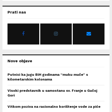
S
r
c
E
Prati nas
h
f
A
o
r
R
:
C
H
Nove objave
Putnici ka jugu BiH godinama “muku muče” s
kilometarskim kolonama
Visoki predstavnik u samostanu sv. Franje u Gučoj
Gori
Vitkom poziva na racionalno korištenje vode za piće