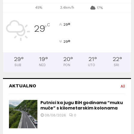
45%
3.4km/h
17%
°
C
29
29
°
°
29
29
°
19
°
20
°
21
°
22
°
SUB
NED
PON
UTO
SRI
AKTUALNO
All
Putnici ka jugu BiH godinama “muku
muče” s kilometarskim kolonama
08/08/2026
0