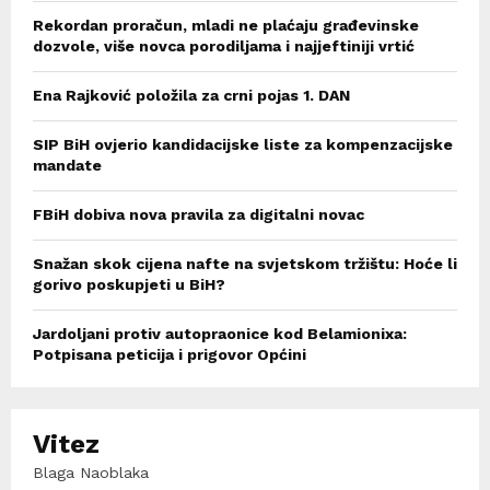
Rekordan proračun, mladi ne plaćaju građevinske
dozvole, više novca porodiljama i najjeftiniji vrtić
Ena Rajković položila za crni pojas 1. DAN
SIP BiH ovjerio kandidacijske liste za kompenzacijske
mandate
FBiH dobiva nova pravila za digitalni novac
Snažan skok cijena nafte na svjetskom tržištu: Hoće li
gorivo poskupjeti u BiH?
Jardoljani protiv autopraonice kod Belamionixa:
Potpisana peticija i prigovor Općini
Vitez
Blaga Naoblaka