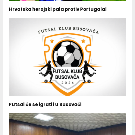
Hrvatska herojski pala protiv Portugala!
Futsal će se igrati i u Busovači