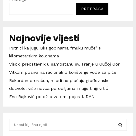
PRETRAGA
Najnovije vijesti
Putnici ka jugu BiH godinama “muku muče” s
kilometarskim kolonama
Visoki predstavnik u samostanu sv. Franje u Gučoj Gori
Vitkom poziva na racionalno korištenje vode za piće
Rekordan proračun, mladi ne plaćaju građevinske
dozvole, više novca porodiljama i najjeftiniji vrtić
Ena Rajković položila za crni pojas 1. DAN
S
e
a