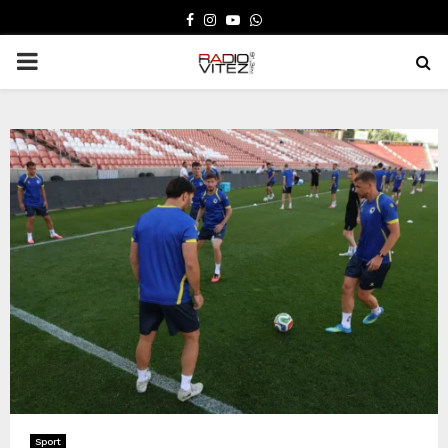
FACEBOOK
INSTAGRAM
YOUTUBE
WHATSAPP
PRIMARY
MENU
Sport