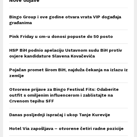
Nove objave
Bingo Group i ove godine otvara vrata VIP događaja
građanima
Pink Friday u cm-u donosi popuste do 50 posto
HSP BiH podnio apelaciju Ustavnom sudu BiH protiv
ovjere kandidature Slavena Kovačevića
Pojačan promet širom BiH, najduža čekanja na izlazu iz
zemlje
Otvorene prijave za Bingo Festival Fits: Odaberite
outfit s omiljenim influencerom i zablistajte na
Crvenom tepihu SFF
Danas posljednji ispraćaj i ukop Tanje Kurevije
Hotel Via zapošljava – otvorene četiri radne pozicije