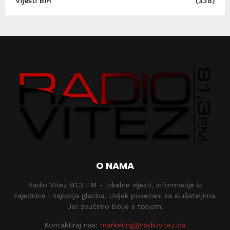
Vijesti BiH
(338)
O NAMA
Radio Vitez 91,3 FM - lokalne vijesti, informacije iz
zajednice i najbolja glazba. Uvijek povezani sa slušateljima.
Jer zvučimo bolje s tobom!
Kontaktiraj nas:
marketing@radiovitez.ba