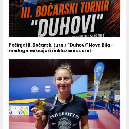
Počinje III. Boćarski turnir ”Duhovi” Nova Bila –
međugeneracijski i inkluzivni susreti