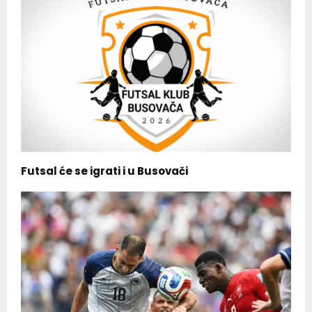
Futsal će se igrati i u Busovači