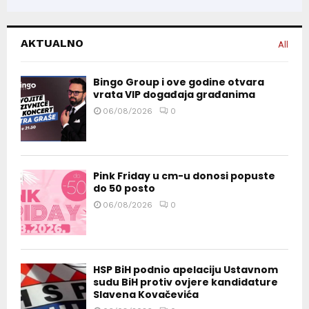
AKTUALNO
All
Bingo Group i ove godine otvara
vrata VIP događaja građanima
06/08/2026
0
Pink Friday u cm-u donosi popuste
do 50 posto
06/08/2026
0
HSP BiH podnio apelaciju Ustavnom
sudu BiH protiv ovjere kandidature
Slavena Kovačevića