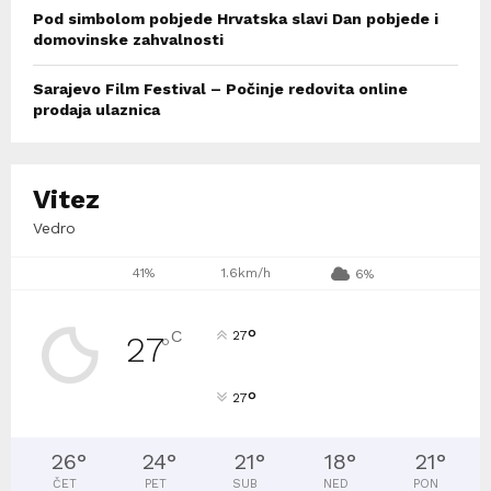
Pod simbolom pobjede Hrvatska slavi Dan pobjede i
domovinske zahvalnosti
Sarajevo Film Festival – Počinje redovita online
prodaja ulaznica
Vitez
Vedro
41%
1.6km/h
6%
°
C
27
27
°
°
27
26
°
24
°
21
°
18
°
21
°
ČET
PET
SUB
NED
PON