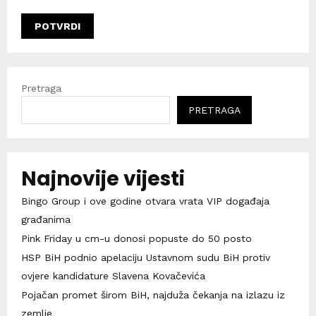
Pretraga
PRETRAGA
Najnovije vijesti
Bingo Group i ove godine otvara vrata VIP događaja
građanima
Pink Friday u cm-u donosi popuste do 50 posto
HSP BiH podnio apelaciju Ustavnom sudu BiH protiv
ovjere kandidature Slavena Kovačevića
Pojačan promet širom BiH, najduža čekanja na izlazu iz
zemlje