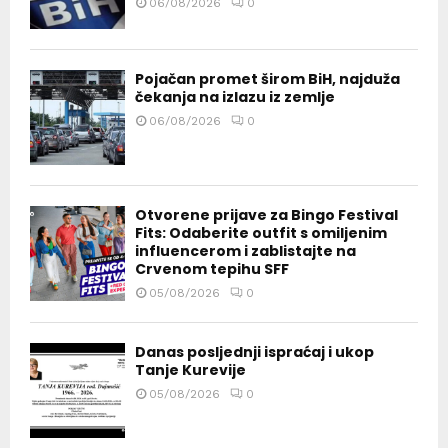
06/08/2026
0
Pojačan promet širom BiH, najduža
čekanja na izlazu iz zemlje
06/08/2026
0
Otvorene prijave za Bingo Festival
Fits: Odaberite outfit s omiljenim
influencerom i zablistajte na
Crvenom tepihu SFF
05/08/2026
0
Danas posljednji ispraćaj i ukop
Tanje Kurevije
05/08/2026
0