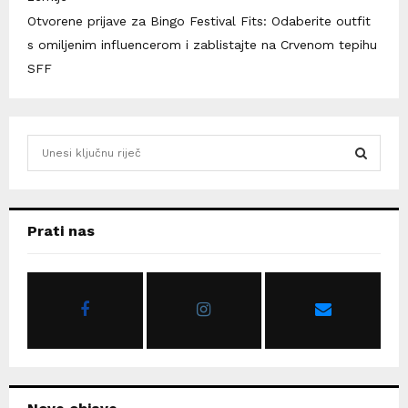
Otvorene prijave za Bingo Festival Fits: Odaberite outfit
s omiljenim influencerom i zablistajte na Crvenom tepihu
SFF
S
e
a
S
r
c
E
Prati nas
h
f
A
o
r
R
:
C
H