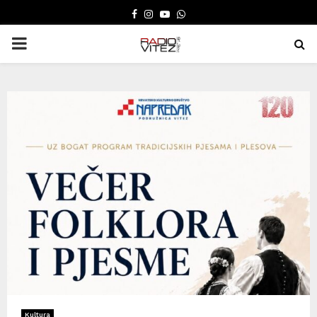
FACEBOOK
INSTAGRAM
YOUTUBE
WHATSAPP
PRIMARY
MENU
Kultura