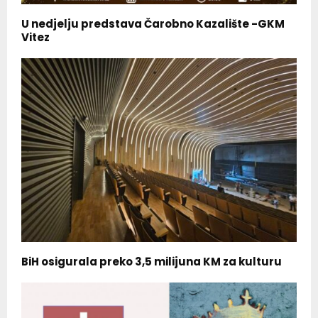
U nedjelju predstava Čarobno Kazalište -GKM
Vitez
BiH osigurala preko 3,5 milijuna KM za kulturu