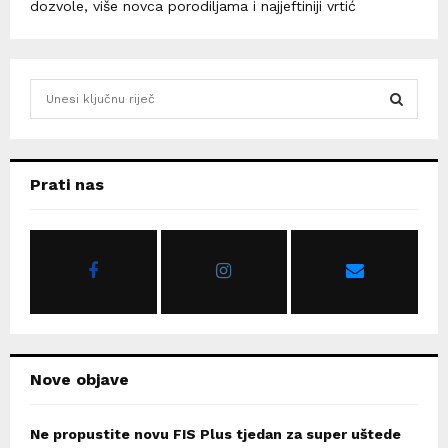
dozvole, više novca porodiljama i najjeftiniji vrtić
S
e
a
S
r
c
E
Prati nas
h
f
A
o
r
R
:
C
H
Nove objave
Ne propustite novu FIS Plus tjedan za super uštede