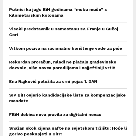
Putnici ka jugu BiH godinama “muku muče” s
kilometarskim kolonama
Visoki predstavnik u samostanu sv. Franje u Gučoj
Gori
Vitkom poziva na racionalno korištenje vode za piće
Rekordan proračun, mladi ne plaćaju građevinske
dozvole, više novca porodiljama i najjeftiniji vrtić
Ena Rajković položila za crni pojas 1. DAN
SIP BiH ovjerio kandidacijske liste za kompenzacijske
mandate
FBiH dobiva nova pravila za digitalni novac
Snažan skok cijena nafte na svjetskom tržištu: Hoće li
gorivo poskupjeti u BiH?