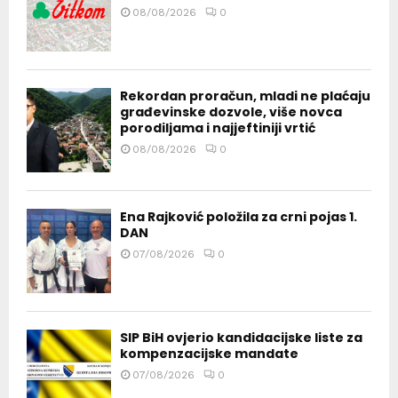
08/08/2026
0
Rekordan proračun, mladi ne plaćaju
građevinske dozvole, više novca
porodiljama i najjeftiniji vrtić
08/08/2026
0
Ena Rajković položila za crni pojas 1.
DAN
07/08/2026
0
SIP BiH ovjerio kandidacijske liste za
kompenzacijske mandate
07/08/2026
0