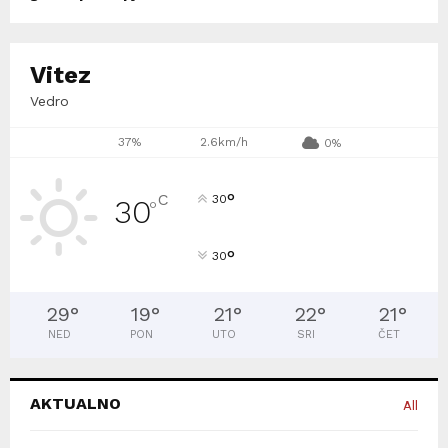
Vitez
Vedro
37%
2.6km/h
0%
°
C
30
30
°
°
30
29
°
19
°
21
°
22
°
21
°
NED
PON
UTO
SRI
ČET
AKTUALNO
All