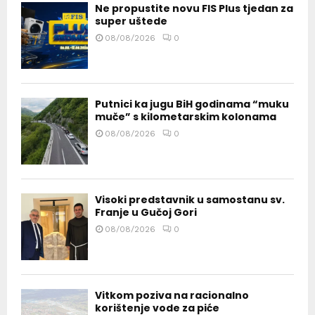
Ne propustite novu FIS Plus tjedan za
super uštede
08/08/2026
0
Putnici ka jugu BiH godinama “muku
muče” s kilometarskim kolonama
08/08/2026
0
Visoki predstavnik u samostanu sv.
Franje u Gučoj Gori
08/08/2026
0
Vitkom poziva na racionalno
korištenje vode za piće