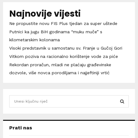
Najnovije vijesti
Ne propustite novu FIS Plus tjedan za super uštede
Putnici ka jugu BiH godinama “muku muče” s
kilometarskim kolonama
Visoki predstavnik u samostanu sv. Franje u Gučoj Gori
Vitkom poziva na racionalno korištenje vode za piće
Rekordan proračun, mladi ne plaćaju građevinske
dozvole, više novca porodiljama i najjeftiniji vrtić
S
e
a
S
r
c
E
Prati nas
h
f