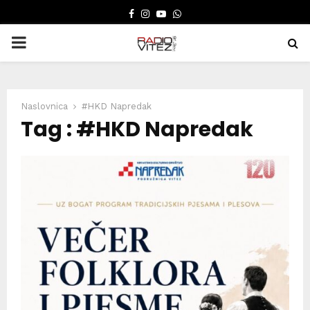
FACEBOOK
INSTAGRAM
YOUTUBE
WHATSAPP
PRIMARY
MENU
Naslovnica
#HKD Napredak
Tag : #HKD Napredak