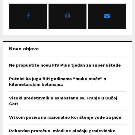
A
o
r
R
:
C
H
Nove objave
Ne propustite novu FIS Plus tjedan za super uštede
Putnici ka jugu BiH godinama “muku muče” s
kilometarskim kolonama
Visoki predstavnik u samostanu sv. Franje u Gučoj
Gori
Vitkom poziva na racionalno korištenje vode za piće
Rekordan proračun, mladi ne plaćaju građevinske