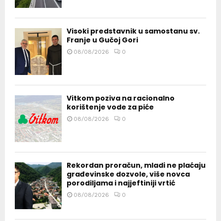
Visoki predstavnik u samostanu sv.
Franje u Gučoj Gori
08/08/2026
0
Vitkom poziva na racionalno
korištenje vode za piće
08/08/2026
0
Rekordan proračun, mladi ne plaćaju
građevinske dozvole, više novca
porodiljama i najjeftiniji vrtić
08/08/2026
0