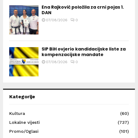
Ena Rajković položila za crni pojas 1.
DAN
07/08/2026
0
SIP BiH ovjerio kandidacijske liste za
kompenzacijske mandate
07/08/2026
0
Kategorije
Kultura
(60)
Lokalne vijesti
(737)
Promo/Oglasi
(101)