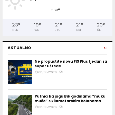
°
22
23
°
19
°
21
°
21
°
20
°
NED
PON
UTO
SRI
ČET
AKTUALNO
All
Ne propustite novu FIS Plus tjedan za
super uštede
08/08/2026
0
Putnici ka jugu BiH godinama “muku
muče” s kilometarskim kolonama
08/08/2026
0