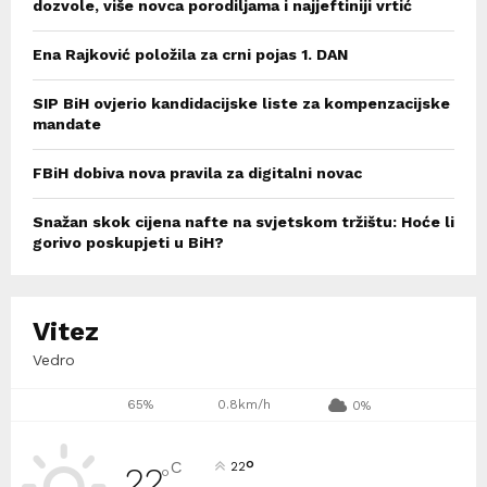
dozvole, više novca porodiljama i najjeftiniji vrtić
Ena Rajković položila za crni pojas 1. DAN
SIP BiH ovjerio kandidacijske liste za kompenzacijske
mandate
FBiH dobiva nova pravila za digitalni novac
Snažan skok cijena nafte na svjetskom tržištu: Hoće li
gorivo poskupjeti u BiH?
Vitez
Vedro
65%
0.8km/h
0%
°
C
22
22
°