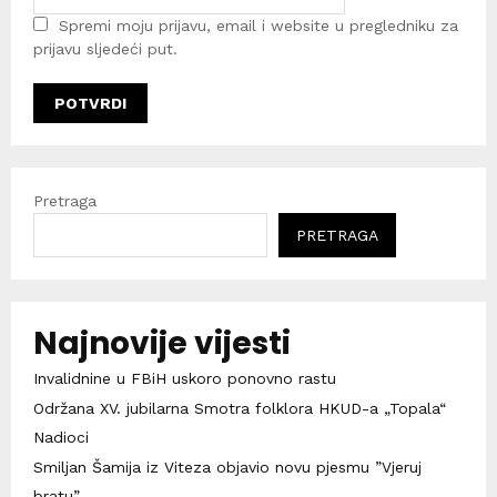
Spremi moju prijavu, email i website u pregledniku za
prijavu sljedeći put.
Pretraga
PRETRAGA
Najnovije vijesti
Invalidnine u FBiH uskoro ponovno rastu
Održana XV. jubilarna Smotra folklora HKUD-a „Topala“
Nadioci
Smiljan Šamija iz Viteza objavio novu pjesmu ”Vjeruj
bratu”