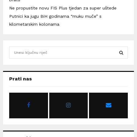
Ne propustite novu FIS Plus tjedan za super uštede
Putnici ka jugu BiH godinama “muku muče” s
kilometarskim kolonama
S
e
a
S
r
c
E
Prati nas
h
f
A
o
r
R
:
C
H