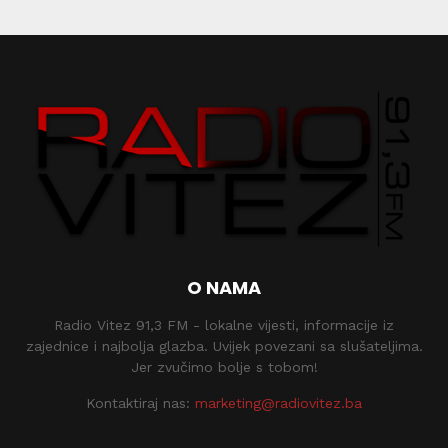
O NAMA
Radio Vitez 91,3 FM - lokalne vijesti, informacije iz
zajednice i najbolja glazba. Uvijek povezani sa slušateljima.
Jer zvučimo bolje s tobom!
Kontaktiraj nas:
marketing@radiovitez.ba