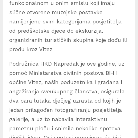
funkcionalnom u onim smislu koji imaju
slične otvorene muzejske postavke
namijenjene svim kategorijama posjetitelja
od predškolske djece do ekskurzija,
organiziranih turističkih skupina koje dođu ili
prođu kroz Vitez.
Podružnica HKD Napredak je ove godine, uz
pomoć Ministarstva civilnih poslova BiH i
općine Vitez, naših poduzetnika i građana i
angažiranja sveukupnog članstva, osigurala
dva para lutaka dječjeg uzrasta od kojih je
jedan prilagođen fotografiranju posjetitelja
galerije, a uz to nabavila interaktivnu
pametnu ploču i snimila nekoliko spotova
dječjih igara. Ovi spotovi premijerno će biti