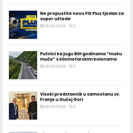
Ne propustite novu FIS Plus tjedan za
super uštede
08/08/2026
0
Putnici ka jugu BiH godinama “muku
muče” s kilometarskim kolonama
08/08/2026
0
Visoki predstavnik u samostanu sv.
Franje u Gučoj Gori
08/08/2026
0