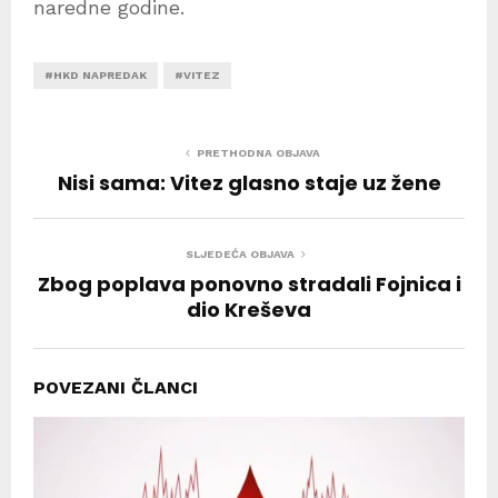
naredne godine.
#HKD NAPREDAK
#VITEZ
PRETHODNA OBJAVA
Nisi sama: Vitez glasno staje uz žene
SLJEDEĆA OBJAVA
Zbog poplava ponovno stradali Fojnica i
dio Kreševa
POVEZANI ČLANCI