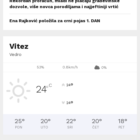
Rekordan proračun, mladi ne plaćaju građevinske
dozvole, više novca porodiljama i najjeftiniji vrtić
Ena Rajković položila za crni pojas 1. DAN
Vitez
Vedro
53%
0.8km/h
0%
°
C
24
24
°
°
24
25
°
20
°
22
°
20
°
18
°
PON
UTO
SRI
ČET
PET