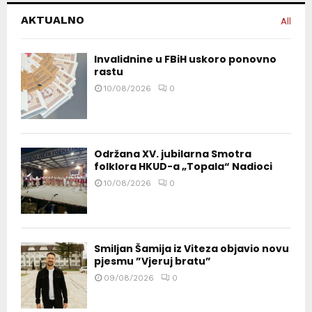
AKTUALNO
All
Invalidnine u FBiH uskoro ponovno
rastu
10/08/2026
0
Održana XV. jubilarna Smotra
folklora HKUD-a „Topala“ Nadioci
10/08/2026
0
Smiljan Šamija iz Viteza objavio novu
pjesmu ”Vjeruj bratu”
09/08/2026
0