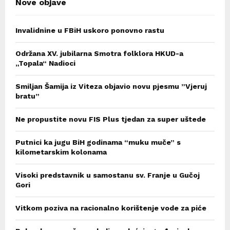
Nove objave
Invalidnine u FBiH uskoro ponovno rastu
Održana XV. jubilarna Smotra folklora HKUD-a
„Topala“ Nadioci
Smiljan Šamija iz Viteza objavio novu pjesmu ”Vjeruj
bratu”
Ne propustite novu FIS Plus tjedan za super uštede
Putnici ka jugu BiH godinama “muku muče” s
kilometarskim kolonama
Visoki predstavnik u samostanu sv. Franje u Gučoj
Gori
Vitkom poziva na racionalno korištenje vode za piće