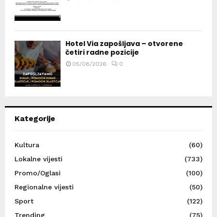
Hotel Via zapošljava – otvorene
četiri radne pozicije
05/08/2026
0
Kategorije
Kultura
(60)
Lokalne vijesti
(733)
Promo/Oglasi
(100)
Regionalne vijesti
(50)
Sport
(122)
Trending
(75)