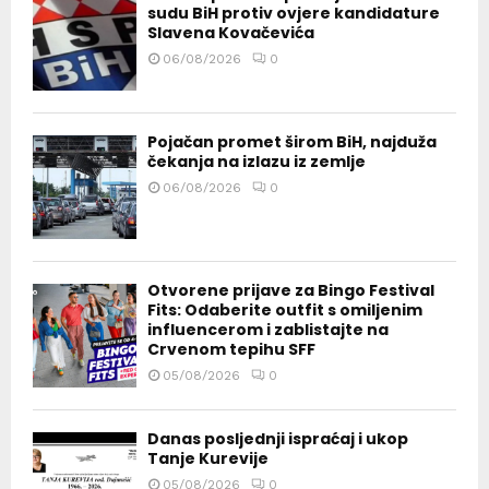
sudu BiH protiv ovjere kandidature
Slavena Kovačevića
06/08/2026
0
Pojačan promet širom BiH, najduža
čekanja na izlazu iz zemlje
06/08/2026
0
Otvorene prijave za Bingo Festival
Fits: Odaberite outfit s omiljenim
influencerom i zablistajte na
Crvenom tepihu SFF
05/08/2026
0
Danas posljednji ispraćaj i ukop
Tanje Kurevije
05/08/2026
0