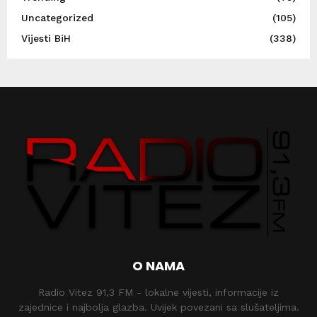
Uncategorized
(105)
Vijesti BiH
(338)
O NAMA
Radio Vitez 91,3 FM - lokalne vijesti, informacije iz
zajednice i najbolja glazba. Uvijek povezani sa slušateljima.