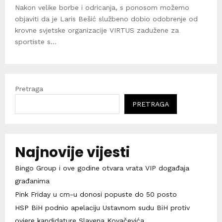
Nakon velike borbe i odricanja, s ponosom možemo
objaviti da je Laris Bešić službeno dobio odobrenje od
krovne svjetske organizacije VIRTUS zadužene za
sportiste s...
Pretraga
PRETRAGA
Najnovije vijesti
Bingo Group i ove godine otvara vrata VIP događaja
građanima
Pink Friday u cm-u donosi popuste do 50 posto
HSP BiH podnio apelaciju Ustavnom sudu BiH protiv
ovjere kandidature Slavena Kovačevića