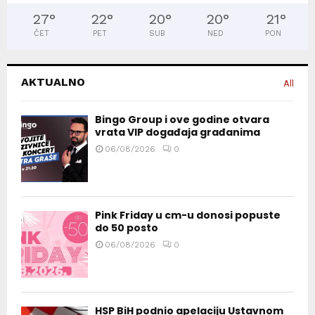
27
°
22
°
20
°
20
°
21
°
ČET
PET
SUB
NED
PON
AKTUALNO
All
Bingo Group i ove godine otvara
vrata VIP događaja građanima
06/08/2026
0
Pink Friday u cm-u donosi popuste
do 50 posto
06/08/2026
0
HSP BiH podnio apelaciju Ustavnom