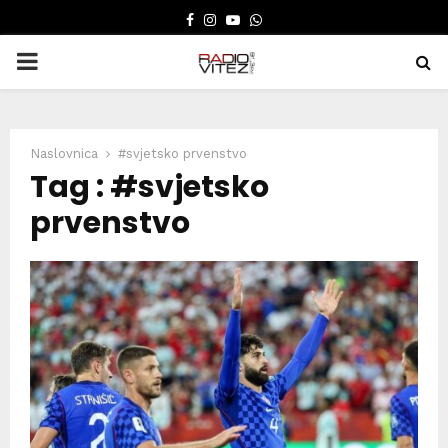
FACEBOOK
INSTAGRAM
YOUTUBE
WHATSAPP
PRIMARY
MENU
Naslovnica
#svjetsko prvenstvo
Tag : #svjetsko
prvenstvo