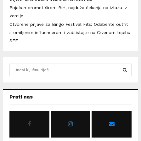
Pojačan promet širom BiH, najduža čekanja na izlazu iz
zemlje
Otvorene prijave za Bingo Festival Fits: Odaberite outfit
s omiljenim influencerom i zablistajte na Crvenom tepihu
SFF
S
e
a
S
r
c
E
Prati nas
h
f
A
o
r
R
:
C