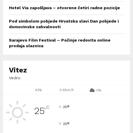
Hotel Via zapošljava – otvorene četiri radne pozicije
Pod simbolom pobjede Hrvatska slavi Dan pobjede i
domovinske zahvalnosti
Sarajevo Film Festival – Počinje redovita online
prodaja ulaznica
Vitez
Vedro
42%
0.6km/h
0%
°
C
25
25
°
°
25