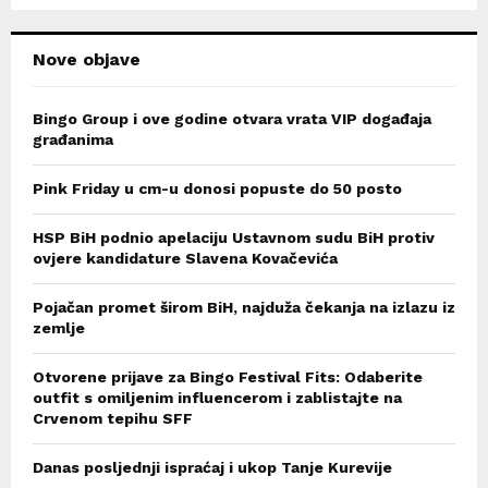
H
Nove objave
Bingo Group i ove godine otvara vrata VIP događaja
građanima
Pink Friday u cm-u donosi popuste do 50 posto
HSP BiH podnio apelaciju Ustavnom sudu BiH protiv
ovjere kandidature Slavena Kovačevića
Pojačan promet širom BiH, najduža čekanja na izlazu iz
zemlje
Otvorene prijave za Bingo Festival Fits: Odaberite
outfit s omiljenim influencerom i zablistajte na
Crvenom tepihu SFF
Danas posljednji ispraćaj i ukop Tanje Kurevije