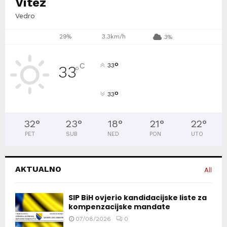
Vitez
Vedro
29%
3.3km/h
3%
°
C
33
33
°
°
33
32
°
23
°
18
°
21
°
22
°
PET
SUB
NED
PON
UTO
AKTUALNO
All
SIP BiH ovjerio kandidacijske liste za
kompenzacijske mandate
07/08/2026
0