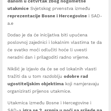
danom u četvrtak zbog nogometne
utakmice
Svjetskog prvenstva između
reprezentacije Bosne i Hercegovine
i SAD-
a.e
Dodao je da će inicijativa biti upućena
poslovnoj zajednici i lokalnim vlastima te da
će svatko moći odlučiti hoće li uvesti
neradni dan i prilagoditi radno vrijeme.
Nikšić je izjavio da će se od lokalnih vlasti
tražiti da u tom razdoblju
odobre rad
ugostiteljskim objektima
koji namjeravaju
organizirati prijenos utakmice.
Utakmica između Bosne i Hercegovine i
SAD-a
igra se 2. srpnja u noći sa srijede na