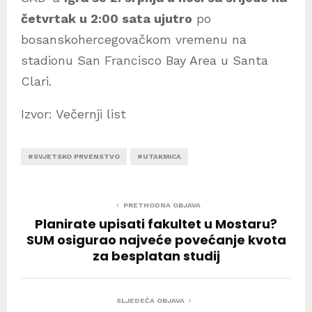
četvrtak u 2:00 sata ujutro
po
bosanskohercegovačkom vremenu na
stadionu San Francisco Bay Area u Santa
Clari.
Izvor: Večernji list
#SVJETSKO PRVENSTVO
#UTAKMICA
PRETHODNA OBJAVA
Planirate upisati fakultet u Mostaru?
SUM osigurao najveće povećanje kvota
za besplatan studij
SLJEDEĆA OBJAVA