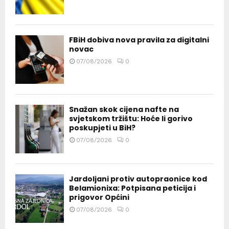
FBiH dobiva nova pravila za digitalni
novac
07/08/2026
0
Snažan skok cijena nafte na
svjetskom tržištu: Hoće li gorivo
poskupjeti u BiH?
07/08/2026
0
Jardoljani protiv autopraonice kod
Belamionixa: Potpisana peticija i
prigovor Općini
07/08/2026
0