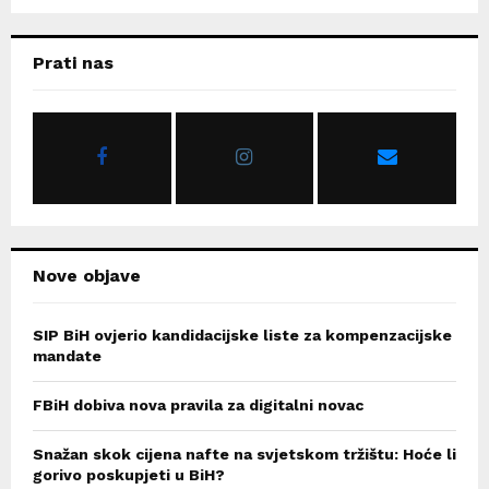
a
S
r
c
E
Prati nas
h
f
A
o
r
R
:
C
H
Nove objave
SIP BiH ovjerio kandidacijske liste za kompenzacijske
mandate
FBiH dobiva nova pravila za digitalni novac
Snažan skok cijena nafte na svjetskom tržištu: Hoće li
gorivo poskupjeti u BiH?