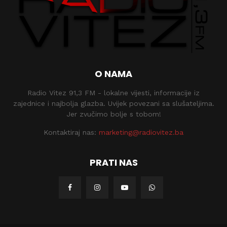
O NAMA
Radio Vitez 91,3 FM - lokalne vijesti, informacije iz
zajednice i najbolja glazba. Uvijek povezani sa slušateljima.
Jer zvučimo bolje s tobom!
Kontaktiraj nas:
marketing@radiovitez.ba
PRATI NAS