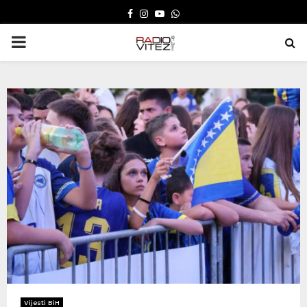
FACEBOOK
INSTAGRAM
YOUTUBE
WHATSAPP
PRIMARY
MENU
Vijesti BiH