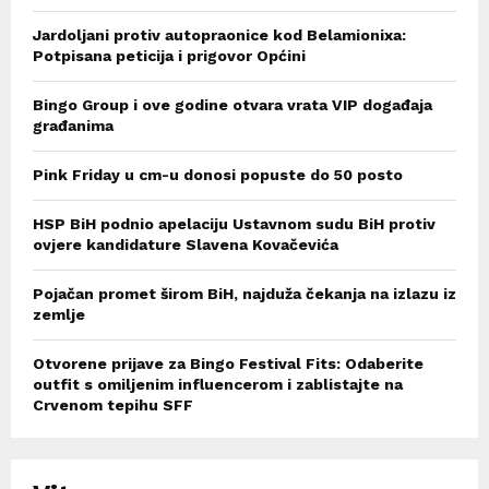
Jardoljani protiv autopraonice kod Belamionixa:
Potpisana peticija i prigovor Općini
Bingo Group i ove godine otvara vrata VIP događaja
građanima
Pink Friday u cm-u donosi popuste do 50 posto
HSP BiH podnio apelaciju Ustavnom sudu BiH protiv
ovjere kandidature Slavena Kovačevića
Pojačan promet širom BiH, najduža čekanja na izlazu iz
zemlje
Otvorene prijave za Bingo Festival Fits: Odaberite
outfit s omiljenim influencerom i zablistajte na
Crvenom tepihu SFF