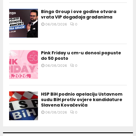
Bingo Group i ove godine otvara
vrata VIP događaja građanima
06/08/2026
0
Pink Friday u cm-u donosi popuste
do 50 posto
06/08/2026
0
HSP BiH podnio apelaciju Ustavnom
sudu BiH protiv ovjere kandidature
Slavena Kovačevića
06/08/2026
0