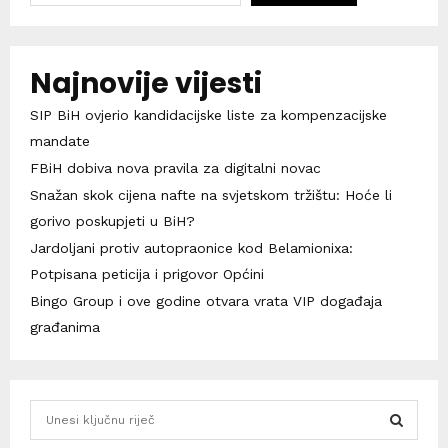
Najnovije vijesti
SIP BiH ovjerio kandidacijske liste za kompenzacijske
mandate
FBiH dobiva nova pravila za digitalni novac
Snažan skok cijena nafte na svjetskom tržištu: Hoće li
gorivo poskupjeti u BiH?
Jardoljani protiv autopraonice kod Belamionixa:
Potpisana peticija i prigovor Općini
Bingo Group i ove godine otvara vrata VIP događaja
građanima
S
e