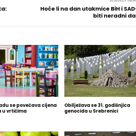
SLJEDEĆA OBJA
ka:
Hoće li na dan utakmice BiH i SA
biti neradni d
radu se povećava cijena
Obilježava se 31. godišnjica
 u vrtićima
genocida u Srebrenici