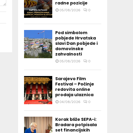
radne pozicije
05/08/2026
0
Pod simbolom
pobjede Hrvatska
slavi Dan pobjede i
domovinske
zahvalnosti
05/08/2026
0
Sarajevo Film
Festival – Počinje
redovita online
prodaja ulaznica
04/08/2026
0
Korak bliže SEPA-i:
Bradara potpisala
set financijskih