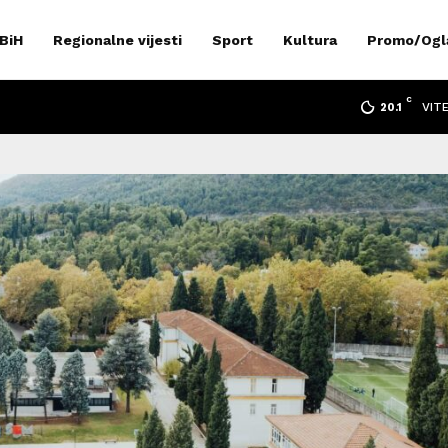
 BiH
Regionalne vijesti
Sport
Kultura
Promo/Ogl
C
VIT
20.1