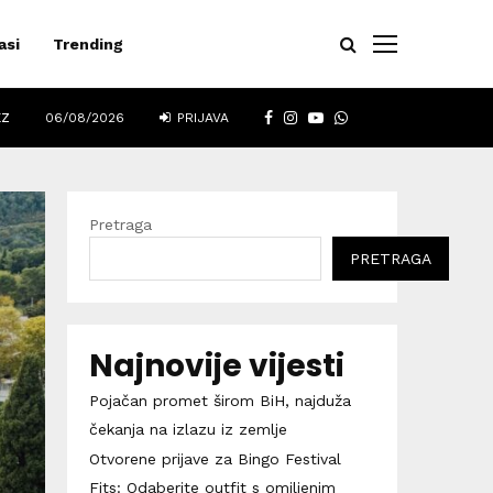
asi
Trending
FACEBOOK
INSTAGRAM
YOUTUBE
WHATSAPP
EZ
06/08/2026
PRIJAVA
Pretraga
PRETRAGA
Najnovije vijesti
Pojačan promet širom BiH, najduža
čekanja na izlazu iz zemlje
Otvorene prijave za Bingo Festival
Fits: Odaberite outfit s omiljenim