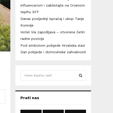
influencerom i zablistajte na Crvenom
tepihu SFF
Danas posljednji ispraćaj i ukop Tanje
Kurevije
Hotel Via zapošljava – otvorene četiri
radne pozicije
Pod simbolom pobjede Hrvatska slavi
Dan pobjede i domovinske zahvalnosti
o
S
e
a
S
r
c
E
Prati nas
h
f
A
o