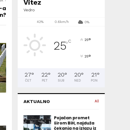
Vitez
VA
D-a
Vedro
an?
42%
0.6km/h
0%
°
25
C
25
°
°
25
27
°
22
°
20
°
20
°
21
°
ČET
PET
SUB
NED
PON
AKTUALNO
All
Pojačan promet
širom BiH, najduža
čekanja na izlazu iz