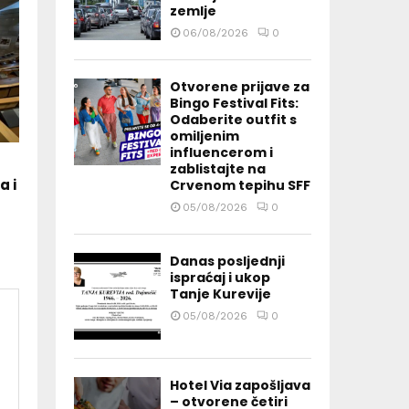
zemlje
06/08/2026
0
Otvorene prijave za
Bingo Festival Fits:
Odaberite outfit s
omiljenim
influencerom i
zablistajte na
a i
Crvenom tepihu SFF
05/08/2026
0
Danas posljednji
ispraćaj i ukop
Tanje Kurevije
05/08/2026
0
Hotel Via zapošljava
– otvorene četiri