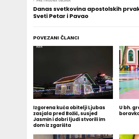
PRETHODNA OBJAVA
Danas svetkovina apostolskih prva
Sveti Petar i Pavao
POVEZANI ČLANCI
Izgorena kuća obitelji Ljubas
U bh. g
zasjala pred Božić, susjed
boravka
Jasmin i dobri ljudi stvorili im
dom iz zgarišta