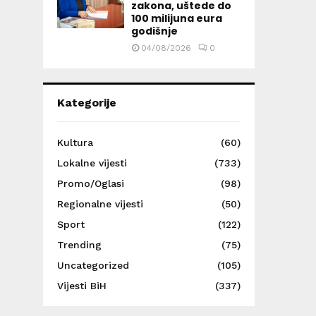
zakona, uštede do
100 milijuna eura
godišnje
04/08/2026
0
Kategorije
Kultura
(60)
Lokalne vijesti
(733)
Promo/Oglasi
(98)
Regionalne vijesti
(50)
Sport
(122)
Trending
(75)
Uncategorized
(105)
Vijesti BiH
(337)