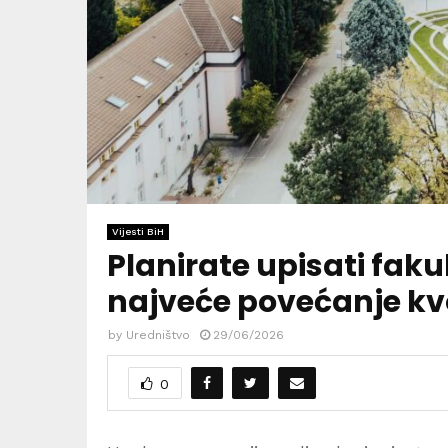
Vijesti BiH
Planirate upisati fak
najveće povećanje kvo
by
Uredništvo
29/06/2026
0