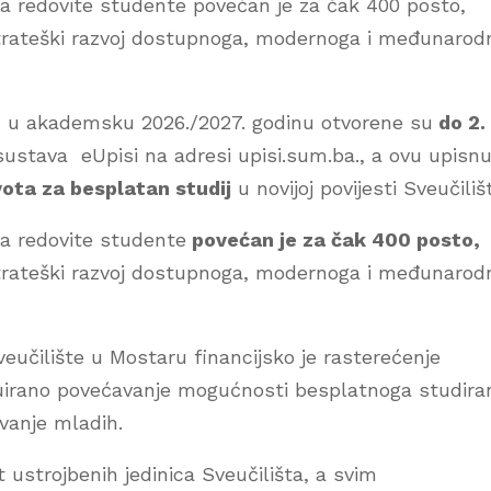
za redovite studente povećan je za čak 400 posto,
strateški razvoj dostupnoga, modernoga i međunarod
ru u akademsku 2026./2027. godinu otvorene su
do 2.
ustava eUpisi na adresi upisi.sum.ba., a ovu upisn
ota za besplatan studij
u novijoj povijesti Sveučiliš
za redovite studente
povećan je za čak 400 posto,
strateški razvoj dostupnoga, modernoga i međunarod
Sveučilište u Mostaru financijsko je rasterećenje
inuirano povećavanje mogućnosti besplatnoga studira
ovanje mladih.
 ustrojbenih jedinica Sveučilišta, a svim