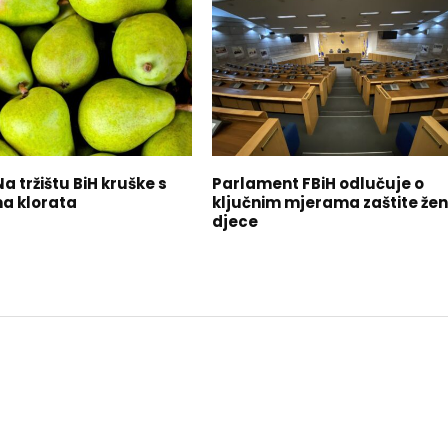
a tržištu BiH kruške s
Parlament FBiH odlučuje o
a klorata
ključnim mjerama zaštite žen
djece