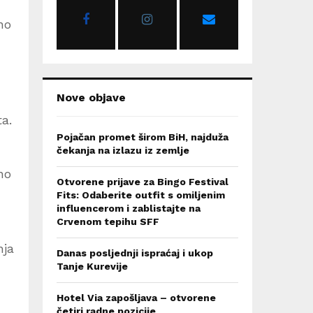
r
R
:
no
C
H
Nove objave
u
ta.
Pojačan promet širom BiH, najduža
čekanja na izlazu iz zemlje
no
Otvorene prijave za Bingo Festival
Fits: Odaberite outfit s omiljenim
influencerom i zablistajte na
Crvenom tepihu SFF
nja
Danas posljednji ispraćaj i ukop
Tanje Kurevije
Hotel Via zapošljava – otvorene
četiri radne pozicije