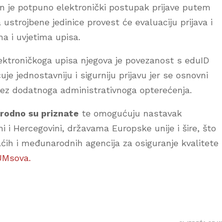
n je potpuno elektronički postupak prijave putem
ustrojbene jedinice provest će evaluaciju prijava i
a i uvjetima upisa.
ektroničkoga upisa njegova je povezanost s eduID
e jednostavniju i sigurniju prijavu jer se osnovni
ez dodatnoga administrativnoga opterećenja.
odno su priznate
te omogućuju nastavak
ni i Hercegovini, državama Europske unije i šire, što
ćih i međunarodnih agencija za osiguranje kvalitete
Msova.