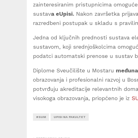
zainteresiranim pristupnicima omoguće
sustav
a eUpisi.
Nakon završetka prijava 
razredbeni postupak u skladu s pravilim
Jedna od ključnih prednosti sustava el
sustavom, koji srednjoškolcima omogućuj
podatci automatski prenose u sustav b
Diplome Sveučilište u Mostaru
međunar
obrazovanja i profesionalni razvoj u Bos
potvrđuju akreditacije relevantnih doma
visokoga obrazovanja, priopćeno je iz
SU
#SUM
UPISI NA FAKULTET