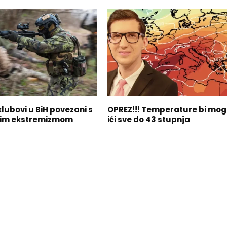
klubovi u BiH povezani s
OPREZ!!! Temperature bi mog
kim ekstremizmom
ići sve do 43 stupnja