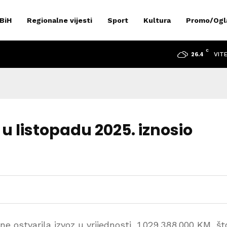
 BiH
Regionalne vijesti
Sport
Kultura
Promo/Ogl
C
VIT
26.4
 u listopadu 2025. iznosio
ne ostvarila izvoz u vrijednosti 1.029.388.000 KM, št