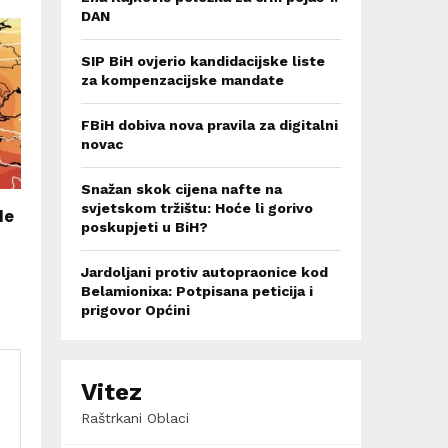
DAN
SIP BiH ovjerio kandidacijske liste
za kompenzacijske mandate
FBiH dobiva nova pravila za digitalni
novac
Snažan skok cijena nafte na
svjetskom tržištu: Hoće li gorivo
le
poskupjeti u BiH?
Jardoljani protiv autopraonice kod
Belamionixa: Potpisana peticija i
prigovor Općini
Vitez
Raštrkani Oblaci