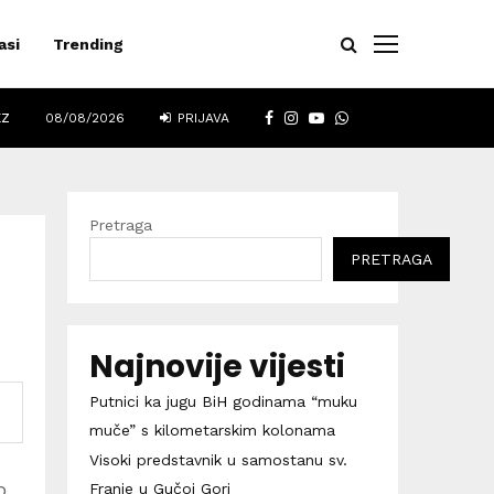
asi
Trending
FACEBOOK
INSTAGRAM
YOUTUBE
WHATSAPP
EZ
08/08/2026
PRIJAVA
Pretraga
PRETRAGA
Najnovije vijesti
Putnici ka jugu BiH godinama “muku
muče” s kilometarskim kolonama
Visoki predstavnik u samostanu sv.
o
Franje u Gučoj Gori