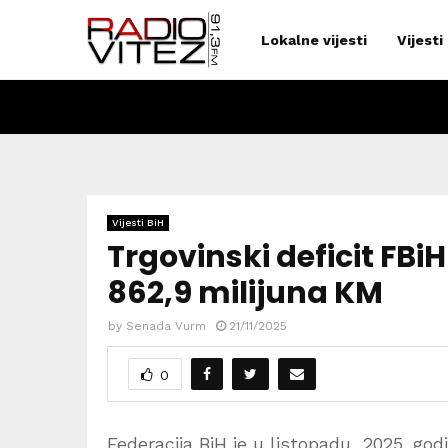
Lokalne vijesti
Vijesti
Vijesti BiH
Trgovinski deficit FBiH
862,9 milijuna KM
by
Senada Vurm
21/11/2025
0
Federacija BiH je u listopadu 2025. godi