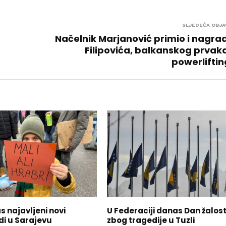
SLJEDEĆA OBJA
Načelnik Marjanović primio i nagra
Filipovića, balkanskog prvak
powerlifti
s najavljeni novi
U Federaciji danas Dan žalost
di u Sarajevu
zbog tragedije u Tuzli