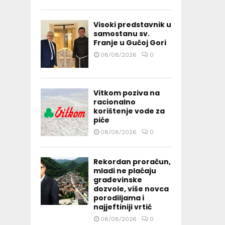
Visoki predstavnik u
samostanu sv.
Franje u Gučoj Gori
08/08/2026
0
Vitkom poziva na
racionalno
korištenje vode za
piće
08/08/2026
0
Rekordan proračun,
mladi ne plaćaju
građevinske
dozvole, više novca
porodiljama i
najjeftiniji vrtić
08/08/2026
0