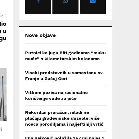
:
C
VA
H
dio
a u
Nove objave
ngu
Putnici ka jugu BiH godinama “muku
muče” s kilometarskim kolonama
Visoki predstavnik u samostanu sv.
Franje u Gučoj Gori
Vitkom poziva na racionalno
korištenje vode za piće
Rekordan proračun, mladi ne
plaćaju građevinske dozvole, više
novca porodiljama i najjeftiniji vrtić
i
Ena Rajković položila za crni pojas 1.