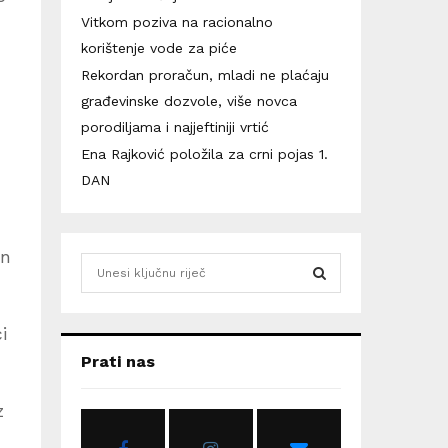
Vitkom poziva na racionalno
korištenje vode za piće
Rekordan proračun, mladi ne plaćaju
građevinske dozvole, više novca
porodiljama i najjeftiniji vrtić
Ena Rajković položila za crni pojas 1.
DAN
an
S
e
a
S
r
i
c
E
Prati nas
h
f
A
iz
o
r
R