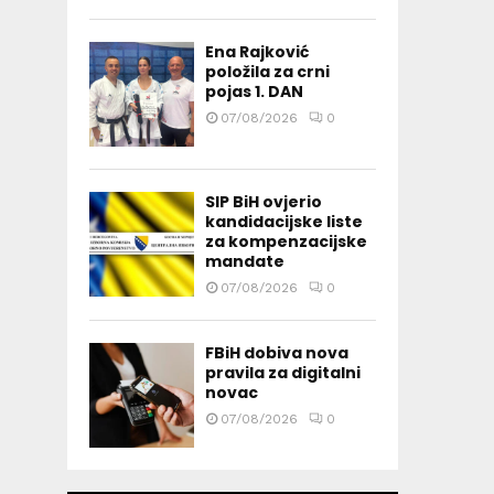
Ena Rajković
položila za crni
pojas 1. DAN
07/08/2026
0
SIP BiH ovjerio
kandidacijske liste
za kompenzacijske
mandate
07/08/2026
0
FBiH dobiva nova
pravila za digitalni
novac
07/08/2026
0