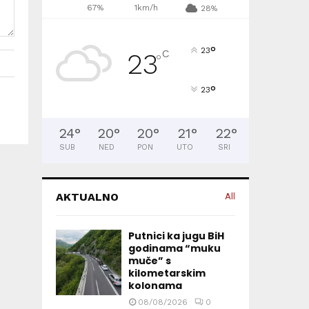
67%
1km/h
28%
°
23
C
23
°
°
23
24
°
20
°
20
°
21
°
22
°
SUB
NED
PON
UTO
SRI
AKTUALNO
All
Putnici ka jugu BiH
godinama “muku
muče” s
kilometarskim
kolonama
08/08/2026
0