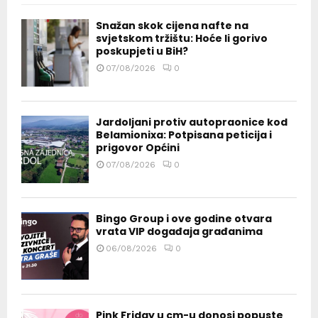
Snažan skok cijena nafte na
svjetskom tržištu: Hoće li gorivo
poskupjeti u BiH?
07/08/2026
0
Jardoljani protiv autopraonice kod
Belamionixa: Potpisana peticija i
prigovor Općini
07/08/2026
0
Bingo Group i ove godine otvara
vrata VIP događaja građanima
06/08/2026
0
Pink Friday u cm-u donosi popuste