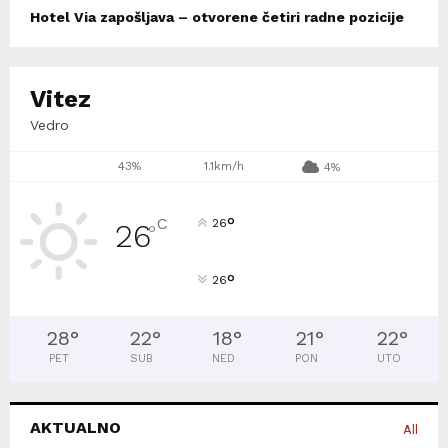
Hotel Via zapošljava – otvorene četiri radne pozicije
Vitez
Vedro
43%
1.1km/h
4%
°
C
26
26
°
°
26
28
°
22
°
18
°
21
°
22
°
PET
SUB
NED
PON
UTO
AKTUALNO
All