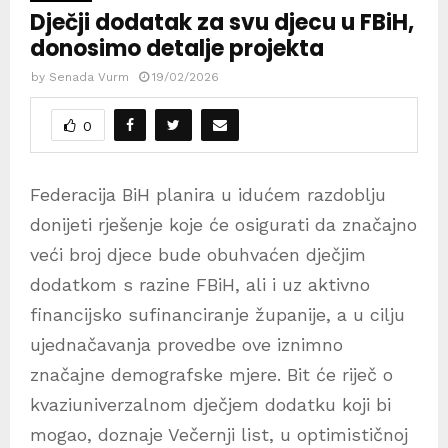
Dječji dodatak za svu djecu u FBiH,
donosimo detalje projekta
by
Senada Vurm
19/02/2026
0
Federacija BiH planira u idućem razdoblju
donijeti rješenje koje će osigurati da značajno
veći broj djece bude obuhvaćen dječjim
dodatkom s razine FBiH, ali i uz aktivno
financijsko sufinanciranje županije, a u cilju
ujednačavanja provedbe ove iznimno
značajne demografske mjere. Bit će riječ o
kvaziuniverzalnom dječjem dodatku koji bi
mogao, doznaje Večernji list, u optimističnoj