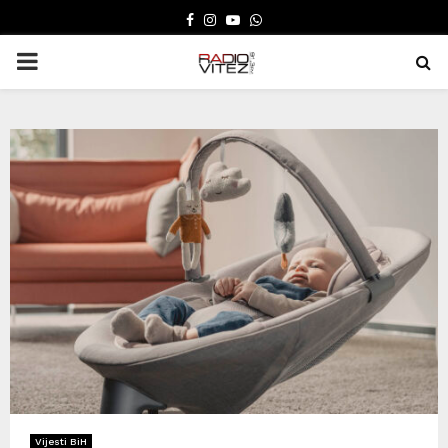
FACEBOOK
INSTAGRAM
YOUTUBE
WHATSAPP
PRIMARY
MENU
Vijesti BiH