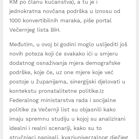
KM po članu kućanstva), a tu je i
jednokratna novčana podrška u iznosu od
1000 konvertibilnih maraka, piše portal
Večernjeg lista BiH.
Međutim, u ovoj bi godini moglo uslijediti još
novih poteza koji će svakako ići u smjeru
dodatnog osnaživanja mjera demografske
podrške, koje će, uz one mjere koje već
postoje u županijama, sinergijski djelovati u
kontekstu pronatalitetne politike.Iz
Federalnog ministarstva rada i socijalne
politike za Večernji list su objasnili kako
imaju spremnu studiju u kojoj su analizirani
idealni i realni scenariji, kako su to
stručnjaci napisali, kvaziuniverzalnog dječjeg