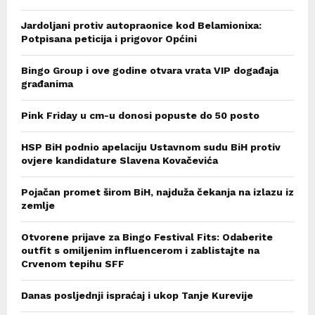
Jardoljani protiv autopraonice kod Belamionixa:
Potpisana peticija i prigovor Općini
Bingo Group i ove godine otvara vrata VIP događaja
građanima
Pink Friday u cm-u donosi popuste do 50 posto
HSP BiH podnio apelaciju Ustavnom sudu BiH protiv
ovjere kandidature Slavena Kovačevića
Pojačan promet širom BiH, najduža čekanja na izlazu iz
zemlje
Otvorene prijave za Bingo Festival Fits: Odaberite
outfit s omiljenim influencerom i zablistajte na
Crvenom tepihu SFF
Danas posljednji ispraćaj i ukop Tanje Kurevije