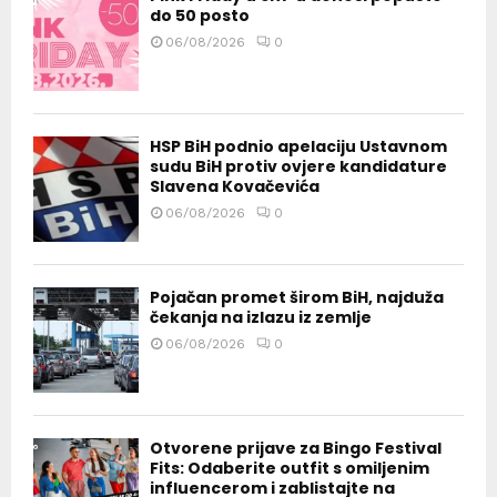
do 50 posto
06/08/2026
0
HSP BiH podnio apelaciju Ustavnom
sudu BiH protiv ovjere kandidature
Slavena Kovačevića
06/08/2026
0
Pojačan promet širom BiH, najduža
čekanja na izlazu iz zemlje
06/08/2026
0
Otvorene prijave za Bingo Festival
Fits: Odaberite outfit s omiljenim
influencerom i zablistajte na