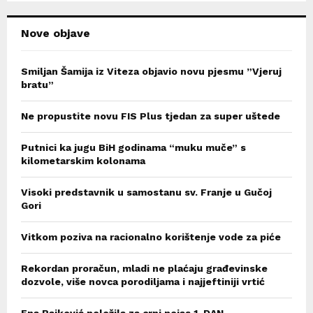
H
Nove objave
Smiljan Šamija iz Viteza objavio novu pjesmu ”Vjeruj
bratu”
Ne propustite novu FIS Plus tjedan za super uštede
Putnici ka jugu BiH godinama “muku muče” s
kilometarskim kolonama
Visoki predstavnik u samostanu sv. Franje u Gučoj
Gori
Vitkom poziva na racionalno korištenje vode za piće
Rekordan proračun, mladi ne plaćaju građevinske
dozvole, više novca porodiljama i najjeftiniji vrtić
Ena Rajković položila za crni pojas 1. DAN