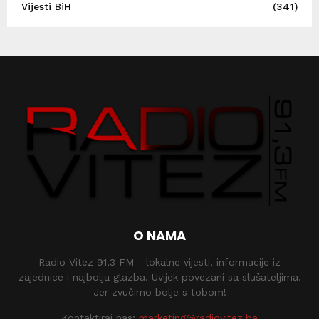
Vijesti BiH
(341)
O NAMA
Radio Vitez 91,3 FM - lokalne vijesti, informacije iz
zajednice i najbolja glazba. Uvijek povezani sa slušateljima.
Jer zvučimo bolje s tobom!
Kontaktiraj nas:
marketing@radiovitez.ba