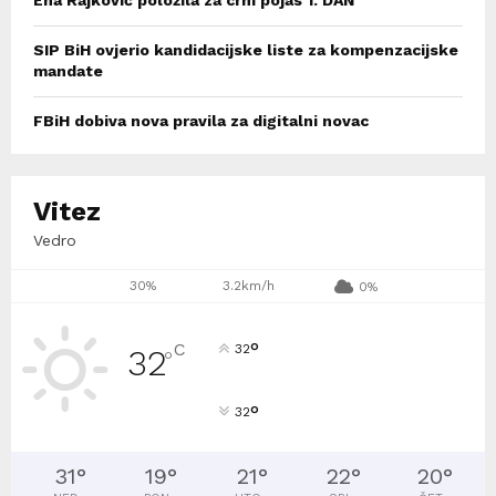
SIP BiH ovjerio kandidacijske liste za kompenzacijske
mandate
FBiH dobiva nova pravila za digitalni novac
Vitez
Vedro
30%
3.2km/h
0%
°
C
32
32
°
°
32
31
°
19
°
21
°
22
°
20
°