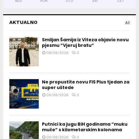
NED
PON
UTO
SRI
ČET
AKTUALNO
All
Smiljan Šamija iz Viteza objavio novu
pjesmu ”Vjeruj bratu”
09/08/2026
0
Ne propustite novu FIS Plus tjedan za
super uštede
08/08/2026
0
Putnici ka jugu BiH godinama “muku
muče” s kilometarskim kolonama
08/08/2026
0