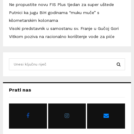
Ne propustite novu FIS Plus tjedan za super uštede
Putnici ka jugu BiH godinama “muku muče” s
kilometarskim kolonama
Visoki predstavnik u samostanu sv. Franje u Gučoj Gori
Vitkom poziva na racionalno korištenje vode za piće
S
e
a
S
r
c
E
Prati nas
h
f
A
o
r
R
:
C