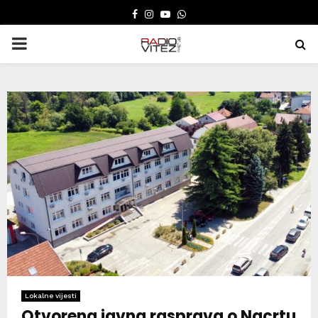
FACEBOOK
INSTAGRAM
YOUTUBE
WHATSAPP
PRIMARY
MENU
Lokalne vijesti
Otvorena javna rasprava o Nacrtu