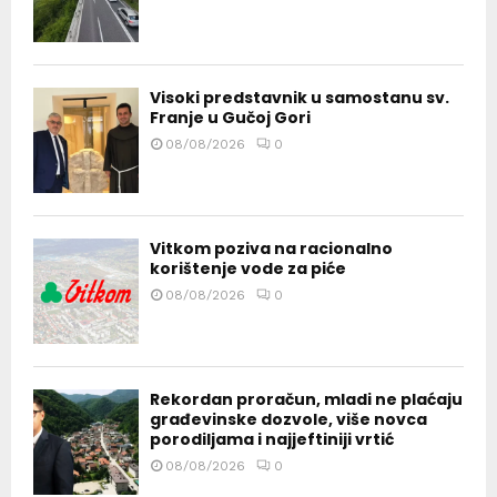
Visoki predstavnik u samostanu sv.
Franje u Gučoj Gori
08/08/2026
0
Vitkom poziva na racionalno
korištenje vode za piće
08/08/2026
0
Rekordan proračun, mladi ne plaćaju
građevinske dozvole, više novca
porodiljama i najjeftiniji vrtić
08/08/2026
0