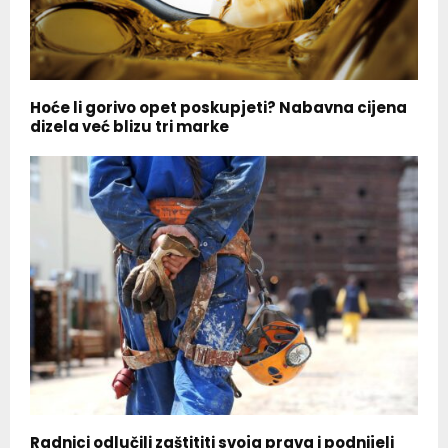
Hoće li gorivo opet poskupjeti? Nabavna cijena
dizela već blizu tri marke
Radnici odlučili zaštititi svoja prava i podnijeli