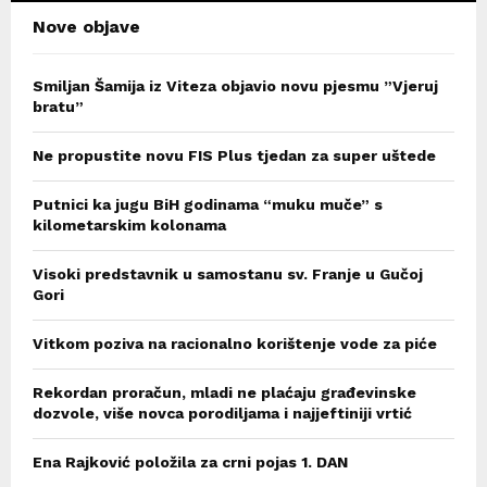
Nove objave
Smiljan Šamija iz Viteza objavio novu pjesmu ”Vjeruj
bratu”
Ne propustite novu FIS Plus tjedan za super uštede
Putnici ka jugu BiH godinama “muku muče” s
kilometarskim kolonama
Visoki predstavnik u samostanu sv. Franje u Gučoj
Gori
Vitkom poziva na racionalno korištenje vode za piće
Rekordan proračun, mladi ne plaćaju građevinske
dozvole, više novca porodiljama i najjeftiniji vrtić
Ena Rajković položila za crni pojas 1. DAN