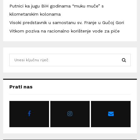
Putnici ka jugu BiH godinama “muku muče” s
kilometarskim kolonama
Visoki predstavnik u samostanu sv. Franje u Gučoj Gori
Vitkom poziva na racionalno korištenje vode za piće
S
e
a
S
r
c
E
Prati nas
h
f
A
o
r
R
:
C
H