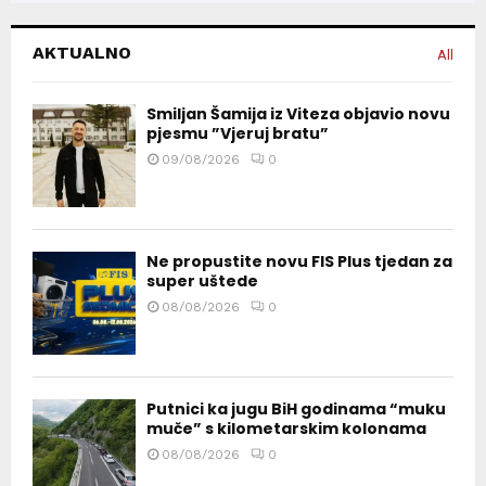
AKTUALNO
All
Smiljan Šamija iz Viteza objavio novu
pjesmu ”Vjeruj bratu”
09/08/2026
0
Ne propustite novu FIS Plus tjedan za
super uštede
08/08/2026
0
Putnici ka jugu BiH godinama “muku
muče” s kilometarskim kolonama
08/08/2026
0