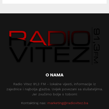
O NAMA
Radio Vitez 91,3 FM - lokalne vijesti, informacije iz
zajednice i najbolja glazba. Uvijek povezani sa slušateljima.
Jer zvučimo bolje s tobom!
Kontaktiraj nas:
marketing@radiovitez.ba