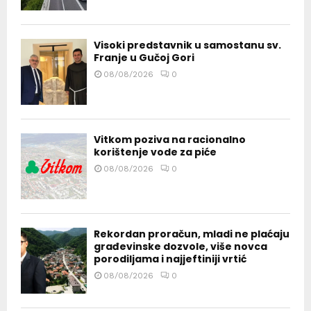
Visoki predstavnik u samostanu sv.
Franje u Gučoj Gori
08/08/2026
0
Vitkom poziva na racionalno
korištenje vode za piće
08/08/2026
0
Rekordan proračun, mladi ne plaćaju
građevinske dozvole, više novca
porodiljama i najjeftiniji vrtić
08/08/2026
0