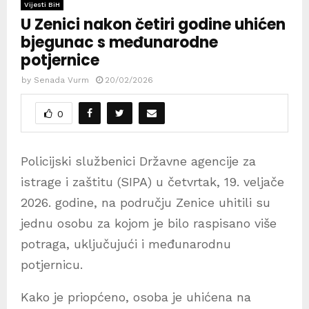
Vijesti BiH
U Zenici nakon četiri godine uhićen
bjegunac s međunarodne
potjernice
by
Senada Vurm
20/02/2026
0
Policijski službenici Državne agencije za
istrage i zaštitu (SIPA) u četvrtak, 19. veljače
2026. godine, na području Zenice uhitili su
jednu osobu za kojom je bilo raspisano više
potraga, uključujući i međunarodnu
potjernicu.
Kako je priopćeno, osoba je uhićena na