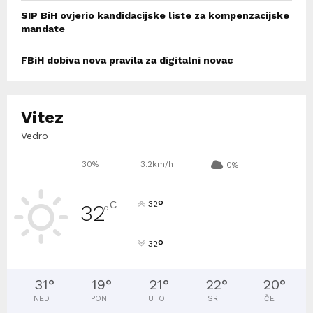
SIP BiH ovjerio kandidacijske liste za kompenzacijske
mandate
FBiH dobiva nova pravila za digitalni novac
Vitez
Vedro
30%
3.2km/h
0%
°
C
32
32
°
°
32
31
°
19
°
21
°
22
°
20
°
NED
PON
UTO
SRI
ČET