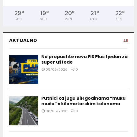
29
°
19
°
20
°
21
°
22
°
SUB
NED
PON
UTO
SRI
AKTUALNO
All
Ne propustite novu FIS Plus tjedan za
super uštede
08/08/2026
0
Putnici ka jugu BiH godinama “muku
muče” s kilometarskim kolonama
08/08/2026
0