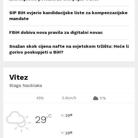
SIP BiH ovjerio kandidacijske liste za kompenzacijske
mandate
FBiH dobiva nova pravila za digitalni novac
Snažan skok cijena nafte na svjetskom tržištu: Hoće li
gorivo poskupjeti u BiH?
Vitez
Blaga Naoblaka
45%
3.4km/h
17%
°
C
29
29
°
°
29