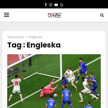
FACEBOOK
INSTAGRAM
YOUTUBE
WHATSAPP
PRIMARY
MENU
Naslovnica
Engleska
Tag : Engleska