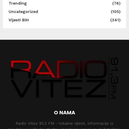
Trending
(76)
Uncategorized
(105)
Vijesti BiH
(341)
O NAMA
Radio Vitez 91,3 FM - lokalne vijesti, informacije iz