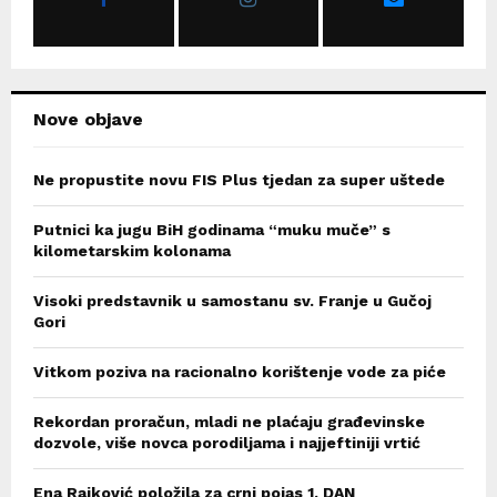
:
C
H
Nove objave
Ne propustite novu FIS Plus tjedan za super uštede
Putnici ka jugu BiH godinama “muku muče” s
kilometarskim kolonama
Visoki predstavnik u samostanu sv. Franje u Gučoj
Gori
Vitkom poziva na racionalno korištenje vode za piće
Rekordan proračun, mladi ne plaćaju građevinske
dozvole, više novca porodiljama i najjeftiniji vrtić
Ena Rajković položila za crni pojas 1. DAN