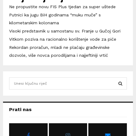
Ne propustite novu FIS Plus tjedan za super uštede
Putnici ka jugu BiH godinama “muku muče” s
kilometarskim kolonama
Visoki predstavnik u samostanu sv. Franje u Gučoj Gori
Vitkom poziva na racionalno korištenje vode za piće
Rekordan proračun, mladi ne plaćaju građevinske
dozvole, više novca porodiljama i najjeftiniji vrtić
S
e
a
S
r
c
E
Prati nas
h
f
A
o
r
R