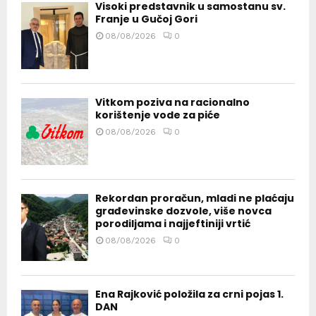
Visoki predstavnik u samostanu sv.
Franje u Gučoj Gori
08/08/2026
0
Vitkom poziva na racionalno
korištenje vode za piće
08/08/2026
0
Rekordan proračun, mladi ne plaćaju
građevinske dozvole, više novca
porodiljama i najjeftiniji vrtić
08/08/2026
0
Ena Rajković položila za crni pojas 1.
DAN