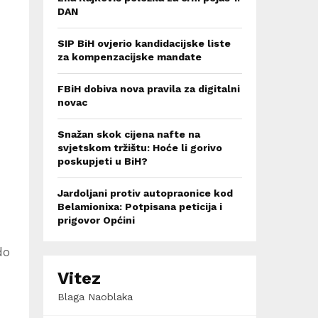
DAN
SIP BiH ovjerio kandidacijske liste
za kompenzacijske mandate
FBiH dobiva nova pravila za digitalni
novac
Snažan skok cijena nafte na
svjetskom tržištu: Hoće li gorivo
poskupjeti u BiH?
Jardoljani protiv autopraonice kod
Belamionixa: Potpisana peticija i
prigovor Općini
do
Vitez
Blaga Naoblaka