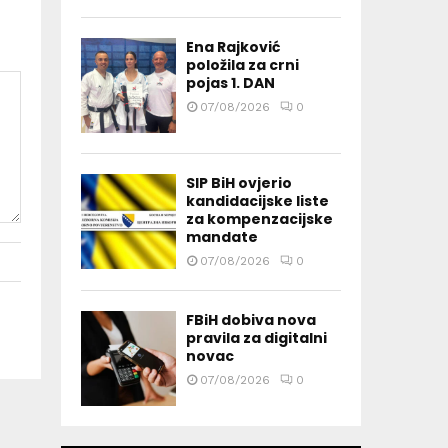
Ena Rajković
položila za crni
pojas 1. DAN
07/08/2026
0
SIP BiH ovjerio
kandidacijske liste
za kompenzacijske
mandate
07/08/2026
0
FBiH dobiva nova
pravila za digitalni
novac
07/08/2026
0