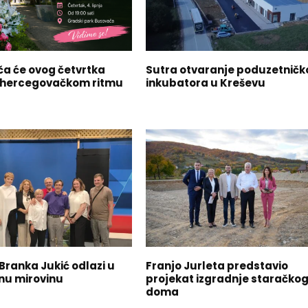
a će ovog četvrtka
Sutra otvaranje poduzetničk
 u hercegovačkom ritmu
inkubatora u Kreševu
Branka Jukić odlazi u
Franjo Jurleta predstavio
nu mirovinu
projekat izgradnje staračko
doma