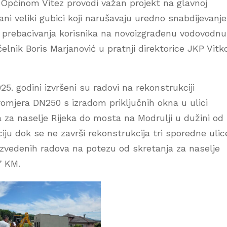
 Općinom Vitez provodi važan projekt na glavnoj
irani veliki gubici koji narušavaju uredno snabdijevanje
 prebacivanja korisnika na novoizgrađenu vodovodnu
čelnik Boris Marjanović u pratnji direktorice JKP Vit
5. godini izvršeni su radovi na rekonstrukciji
mjera DN250 s izradom priključnih okna u ulici
 za naselje Rijeka do mosta na Modrulji u dužini od
iju dok se ne završi rekonstrukcija tri sporedne ulic
t izvedenih radova na potezu od skretanja za naselje
7 KM.