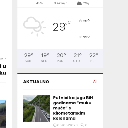
45%
3.4km/h
17%
°
29
C
29
°
°
29
29
°
19
°
20
°
21
°
22
°
VA
SUB
NED
PON
UTO
SRI
i u
ku
AKTUALNO
All
Putnici ka jugu BiH
godinama “muku
muče” s
kilometarskim
kolonama
08/08/2026
0