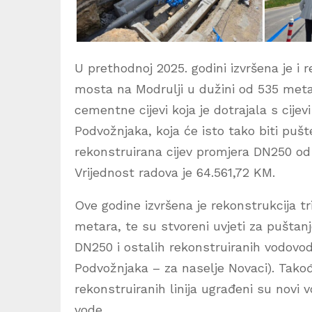
U prethodnoj 2025. godini izvršena je i
mosta na Modrulji u dužini od 535 meta
cementne cijevi koja je dotrajala s cij
Podvožnjaka, koja će isto tako biti puš
rekonstruirana cijev promjera DN250 od 
Vrijednost radova je 64.561,72 KM.
Ove godine izvršena je rekonstrukcija t
metara, te su stvoreni uvjeti za puštan
DN250 i ostalih rekonstruiranih vodovodn
Podvožnjaka – za naselje Novaci). Takođ
rekonstruiranih linija ugrađeni su novi
vode.