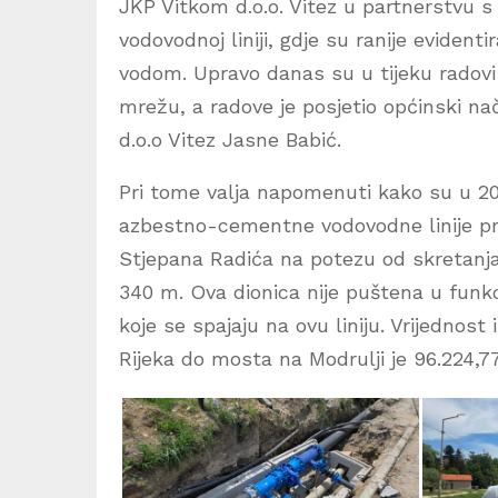
JKP Vitkom d.o.o. Vitez u partnerstvu s
vodovodnoj liniji, gdje su ranije evident
vodom. Upravo danas su u tijeku radovi
mrežu, a radove je posjetio općinski na
d.o.o Vitez Jasne Babić.
Pri tome valja napomenuti kako su u 202
azbestno-cementne vodovodne linije pro
Stjepana Radića na potezu od skretanja
340 m. Ova dionica nije puštena u funkc
koje se spajaju na ovu liniju. Vrijednos
Rijeka do mosta na Modrulji je 96.224,7