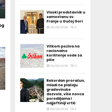
Visoki predstavnik u
samostanu sv.
Franje u Gučoj Gori
og
08/08/2026
0
Vitkom poziva na
racionalno
korištenje vode za
piće
08/08/2026
0
Rekordan proračun,
mladi ne plaćaju
građevinske
dozvole, više novca
porodiljama i
g
najjeftiniji vrtić
08/08/2026
0