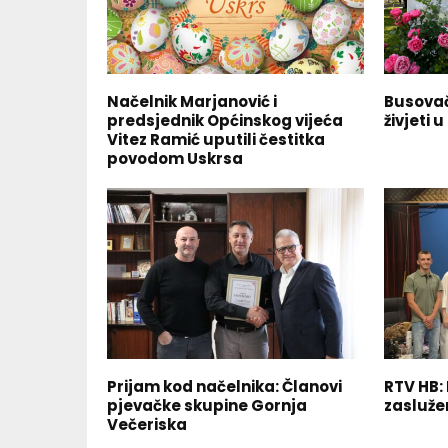
Načelnik Marjanović i
Busovač
predsjednik Općinskog vijeća
živjeti
Vitez Ramić uputili čestitka
povodom Uskrsa
Prijam kod načelnika: Članovi
RTV HB: 
pjevačke skupine Gornja
zasluže
Večeriska