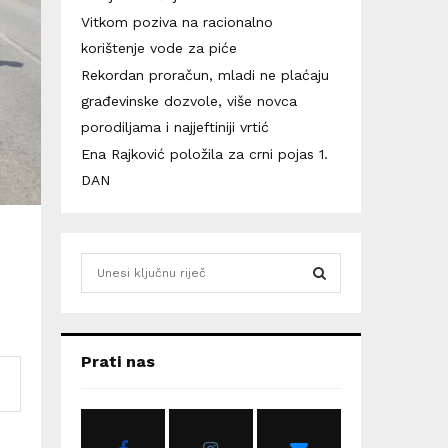
Vitkom poziva na racionalno
korištenje vode za piće
Rekordan proračun, mladi ne plaćaju
građevinske dozvole, više novca
porodiljama i najjeftiniji vrtić
Ena Rajković položila za crni pojas 1.
DAN
S
e
a
S
r
c
E
Prati nas
h
f
A
o
r
R