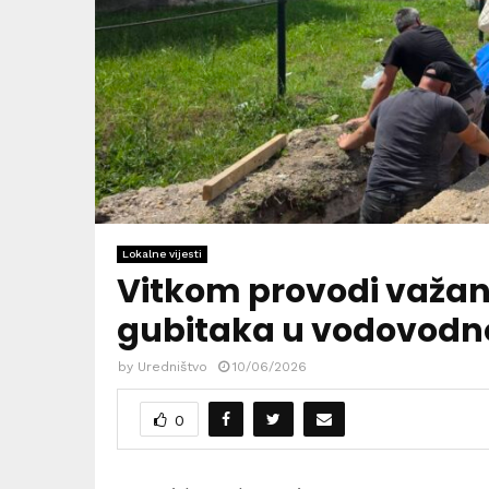
Lokalne vijesti
Vitkom provodi važan 
gubitaka u vodovodno
by
Uredništvo
10/06/2026
0