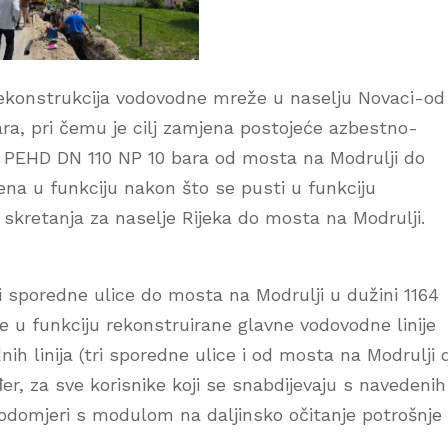
 rekonstrukcija vodovodne mreže u naselju Novaci-od
ra, pri čemu je cilj zamjena postojeće azbestno-
evi PEHD DN 110 NP 10 bara od mosta na Modrulji do
tena u funkciju nakon što se pusti u funkciju
skretanja za naselje Rijeka do mosta na Modrulji.
ri sporedne ulice do mosta na Modrulji u dužini 1164
je u funkciju rekonstruirane glavne vodovodne linije
ih linija (tri sporedne ulice i od mosta na Modrulji 
er, za sve korisnike koji se snabdijevaju s navedenih
 vodomjeri s modulom na daljinsko očitanje potrošnje