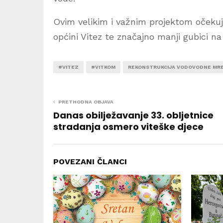
Ovim velikim i važnim projektom očekuj
općini Vitez te značajno manji gubici na
#VITEZ
#VITKOM
REKONSTRUKCIJA VODOVODNE MR
PRETHODNA OBJAVA
Danas obilježavanje 33. obljetnice
stradanja osmero viteške djece
POVEZANI ČLANCI