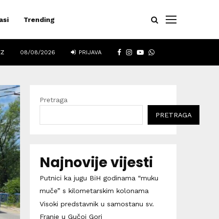
asi
Trending
FACEBOOK
INSTAGRAM
YOUTUBE
WHATSAPP
EZ
08/08/2026
PRIJAVA
Pretraga
PRETRAGA
Najnovije vijesti
Putnici ka jugu BiH godinama “muku
muče” s kilometarskim kolonama
Visoki predstavnik u samostanu sv.
Franje u Gučoj Gori