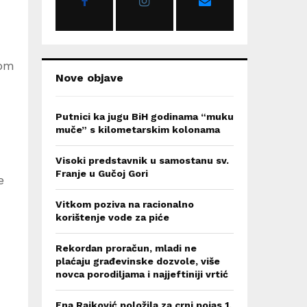
:
C
H
kom
Nove objave
Putnici ka jugu BiH godinama “muku
muče” s kilometarskim kolonama
Visoki predstavnik u samostanu sv.
Franje u Gučoj Gori
e
Vitkom poziva na racionalno
korištenje vode za piće
Rekordan proračun, mladi ne
plaćaju građevinske dozvole, više
novca porodiljama i najjeftiniji vrtić
Ena Rajković položila za crni pojas 1.