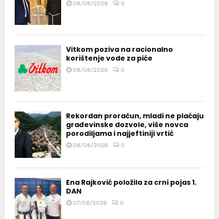
08/08/2026
0
Vitkom poziva na racionalno
korištenje vode za piće
08/08/2026
0
Rekordan proračun, mladi ne plaćaju
građevinske dozvole, više novca
porodiljama i najjeftiniji vrtić
08/08/2026
0
Ena Rajković položila za crni pojas 1.
DAN
07/08/2026
0