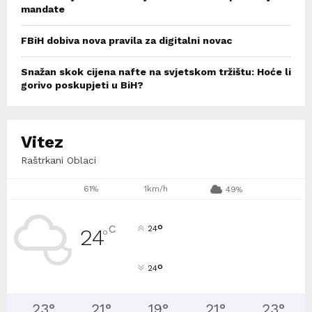
mandate
FBiH dobiva nova pravila za digitalni novac
Snažan skok cijena nafte na svjetskom tržištu: Hoće li
gorivo poskupjeti u BiH?
Vitez
Raštrkani Oblaci
61%
1km/h
49%
°
C
24
24
°
°
24
23
°
21
°
19
°
21
°
23
°