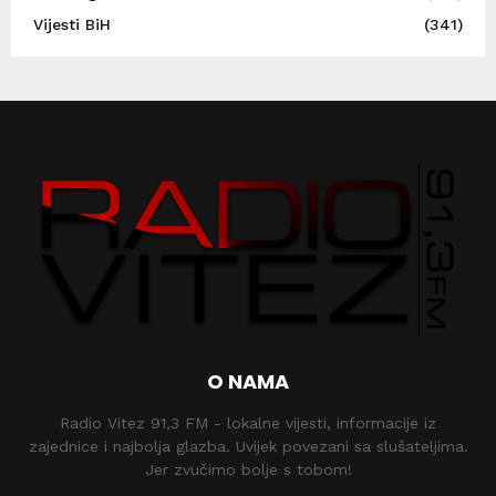
Vijesti BiH
(341)
O NAMA
Radio Vitez 91,3 FM - lokalne vijesti, informacije iz
zajednice i najbolja glazba. Uvijek povezani sa slušateljima.
Jer zvučimo bolje s tobom!