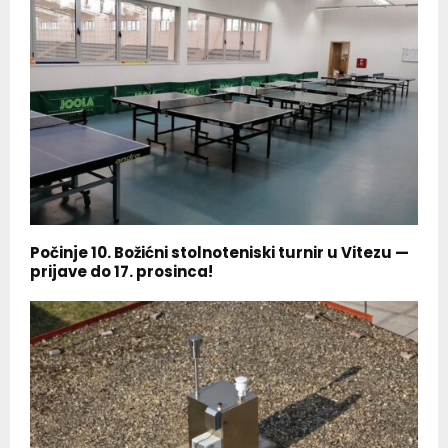
Počinje 10. Božićni stolnoteniski turnir u Vitezu —
prijave do 17. prosinca!