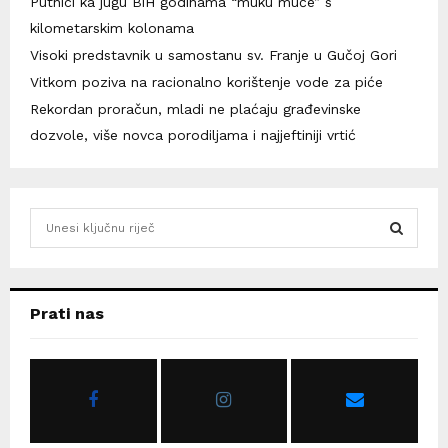
Putnici ka jugu BiH godinama “muku muče” s
kilometarskim kolonama
Visoki predstavnik u samostanu sv. Franje u Gučoj Gori
Vitkom poziva na racionalno korištenje vode za piće
Rekordan proračun, mladi ne plaćaju građevinske
dozvole, više novca porodiljama i najjeftiniji vrtić
S
e
a
S
r
c
E
Prati nas
h
f
A
o
r
R
:
C