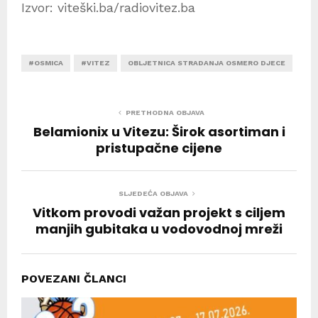
Izvor: viteški.ba/radiovitez.ba
#OSMICA
#VITEZ
OBLJETNICA STRADANJA OSMERO DJECE
PRETHODNA OBJAVA
Belamionix u Vitezu: Širok asortiman i
pristupačne cijene
SLJEDEĆA OBJAVA
Vitkom provodi važan projekt s ciljem
manjih gubitaka u vodovodnoj mreži
POVEZANI ČLANCI