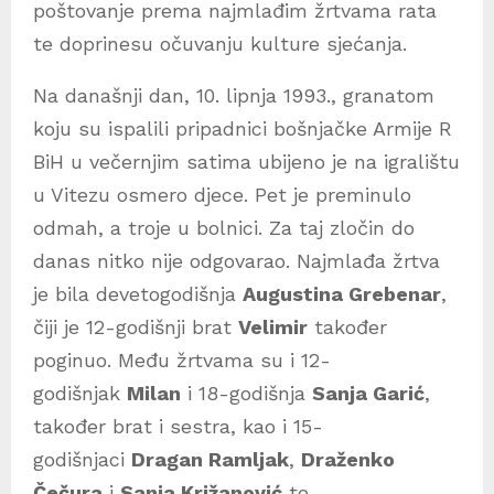
poštovanje prema najmlađim žrtvama rata
te doprinesu očuvanju kulture sjećanja.
Na današnji dan, 10. lipnja 1993., granatom
koju su ispalili pripadnici bošnjačke Armije R
BiH u večernjim satima ubijeno je na igralištu
u Vitezu osmero djece. Pet je preminulo
odmah, a troje u bolnici. Za taj zločin do
danas nitko nije odgovarao. Najmlađa žrtva
je bila devetogodišnja
Augustina Grebenar
,
čiji je 12-godišnji brat
Velimir
također
poginuo. Među žrtvama su i 12-
godišnjak
Milan
i 18-godišnja
Sanja Garić
,
također brat i sestra, kao i 15-
godišnjaci
Dragan Ramljak
,
Draženko
Čečura
i
Sanja Križanović
te