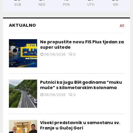
SUB
NED
PON
UTO
SRI
AKTUALNO
All
Ne propustite novu FIS Plus tjedan za
super uštede
08/08/2026
0
Putnici ka jugu BiH godinama “muku
muče” s kilometarskim kolonama
08/08/2026
0
Visoki predstavnik u samostanu sv.
Franje u Gučoj Gori