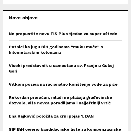
H
Nove objave
Ne propustite novu FIS Plus tjedan za super uštede
Putnici ka jugu BiH godinama “muku muče” s
kilometarskim kolonama
Visoki predstavnik u samostanu sv. Franje u Gučoj
Gori
Vitkom poziva na racionalno korištenje vode za piće
Rekordan proračun, mladi ne plaćaju građevinske
dozvole, više novca porodiljama i najjeftiniji vrtić
Ena Rajković položila za crni pojas 1. DAN
SIP BiH ovjerio kandidacijske liste za kompenzacijske