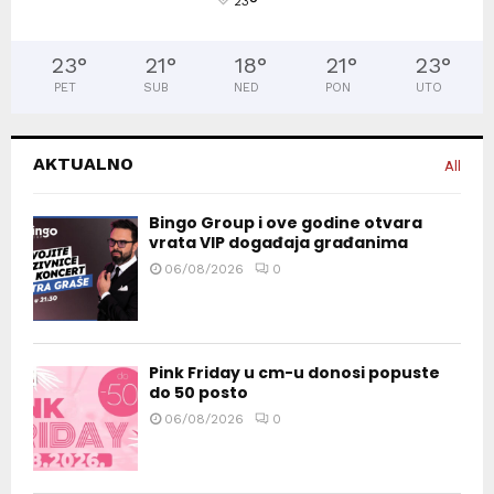
°
23
23
°
21
°
18
°
21
°
23
°
PET
SUB
NED
PON
UTO
AKTUALNO
All
Bingo Group i ove godine otvara
vrata VIP događaja građanima
06/08/2026
0
Pink Friday u cm-u donosi popuste
do 50 posto
06/08/2026
0