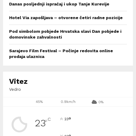
Danas posljednji ispraćaj i ukop Tanje Kurevije
Hotel Via zapošljava – otvorene četiri radne pozicije
Pod simbolom pobjede Hrvatska slavi Dan pobjede i
domovinske zahvalnosti
Sarajevo Film Festival – Počinje redovita online
prodaja ulaznica
Vitez
Vedro
45%
0.9km/h
0%
°
C
23
23
°