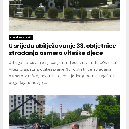
Lokalne vijesti
U srijedu obilježavanje 33. obljetnice
stradanja osmero viteške djece
Udruga za čuvanje sjećanja na djecu žrtve rata „Osmica“
Vitez organizira obilježavanje 33. obljetnice stradanja
osmero viteške, hrvatske djece, jednog od najtragičnijih
događaja u novijoj...