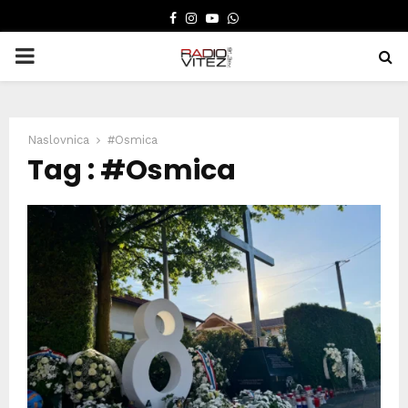
FACEBOOK
INSTAGRAM
YOUTUBE
WHATSAPP
PRIMARY
MENU
Naslovnica
#Osmica
Tag : #Osmica