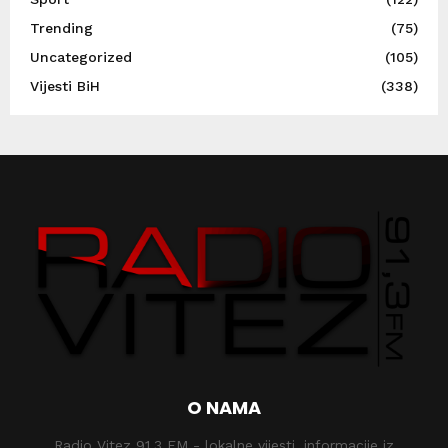
Trending
(75)
Uncategorized
(105)
Vijesti BiH
(338)
O NAMA
Radio Vitez 91,3 FM - lokalne vijesti, informacije iz