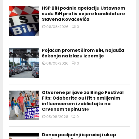
HSP BiH podnio apelaciju Ustavnom
sudu BiH protiv ovjere kandidature
Slavena Kovačevića
06/08/2026
0
Pojačan promet širom BiH, najduža
čekanja na izlazu iz zemlje
06/08/2026
0
Otvorene prijave za Bingo Festival
Fits: Odaberite outfit s omiljenim
influencerom i zablistajte na
Crvenom tepihu SFF
05/08/2026
0
Danas posljednji ispraćaj i ukop