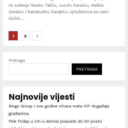
će suđenje Nesibu Taliću, Jusufu Karaliću, Našidu
Delaliću i Sabahudinu Sarajliću, optuženima za ratni
zločin...
Brojevi
1
2
stranica
objava
Pretraga
PRETRAGA
Najnovije vijesti
Bingo Group i ove godine otvara vrata VIP događaja
građanima
Pink Friday u cm-u donosi popuste do 50 posto