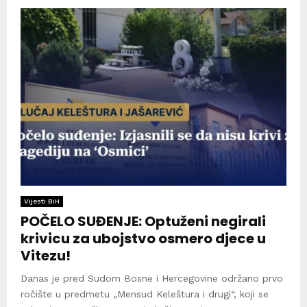
Vijesti BiH
POČELO SUĐENJE: Optuženi negirali
krivicu za ubojstvo osmero djece u
Vitezu!
Danas je pred Sudom Bosne i Hercegovine održano prvo
ročište u predmetu „Mensud Keleštura i drugi“, koji se