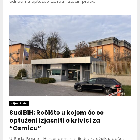
odnosi na optužbe za ratni zločin protiv...
Vijesti BiH
Sud BiH: Ročište u kojem će se
optuženi izjasniti o krivici za
“Osmicu”
U Sudu Bosne i Hercegovine u srijedu, 4. ožujka, počet