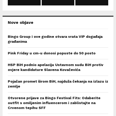
C
H
Nove objave
Bingo Group i ove godine otvara vrata VIP događaja
građanima
Pink Friday u cm-u donosi popuste do 50 posto
HSP BiH podnio apelaciju Ustavnom sudu BiH protiv
ovjere kandidature Slavena Kovačevića
Pojačan promet širom BiH, najduža čekanja na izlazu iz
zemlje
Otvorene prijave za Bingo Festival Fits: Odaberite
outfit s omiljenim influencerom i zablistajte na
Crvenom tepihu SFF