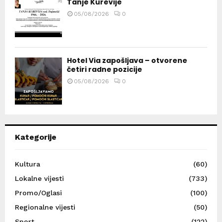
Tanje Kurevije
05/08/2026
0
Hotel Via zapošljava – otvorene
četiri radne pozicije
05/08/2026
0
Kategorije
Kultura
(60)
Lokalne vijesti
(733)
Promo/Oglasi
(100)
Regionalne vijesti
(50)
Sport
(122)