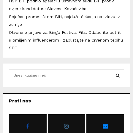
HSP BiH podnio apelaciju Ustavnom sudu BiH protiv
ovjere kandidature Slavena Kovačevića
Pojačan promet širom BiH, najduža čekanja na izlazu iz
zemlje
Otvorene prijave za Bingo Festival Fits: Odaberite outfit
s omiljenim influencerom i zablistajte na Crvenom tepihu
SFF
S
e
a
S
r
c
E
Prati nas
h
f
A
o
r
R
: