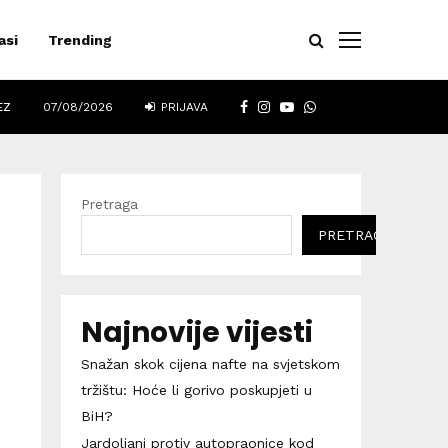
asi
Trending
FACEBOOK
INSTAGRAM
YOUTUBE
WHATSAPP
EZ
07/08/2026
PRIJAVA
Pretraga
PRETRAGA
Najnovije vijesti
Snažan skok cijena nafte na svjetskom
u
tržištu: Hoće li gorivo poskupjeti u
BiH?
Jardoljani protiv autopraonice kod