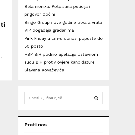
Belamionixa: Potpisana peticija i
prigovor Općini
Bingo Group i ove godine otvara vrata
ti
VIP događaja građanima
Pink Friday u cm-u donosi popuste do
50 posto
HSP BiH podnio apelaciju Ustavnom
,
sudu BiH protiv ovjere kandidature
Slavena Kovačevića
S
e
a
S
r
c
E
Prati nas
h
f
A