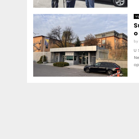
Vi
S
o
b
U 
Ne
op