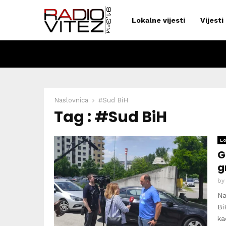
Lokalne vijesti
Vijesti
Naslovnica
#Sud BiH
Tag : #Sud BiH
Lo
G
g
b
Na
Bi
ka