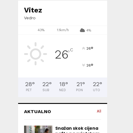
Vitez
Vedro
43%
1.1km/h
4%
°
26
C
26
°
°
26
28
°
22
°
18
°
21
°
22
°
PET
SUB
NED
PON
UTO
AKTUALNO
All
Snažan skok cijena