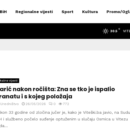
 BiH
Regionalne vijesti
Sport
Kultura
Promo/Ogl
C
VIT
30.5
kalne vijesti
arić nakon ročišta: Zna se tko je ispalio
ranatu i s kojeg položaja
y
Uredništvo
26/05/2026
0
772
kon 33 godine od zločina jučer je, kako je Viteški.ba javio, na Sud
H i službeno počelo suđenje optuženim u slučaju Osmica u Vitezu
da...