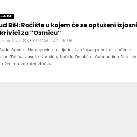
jesti BiH
ud BiH: Ročište u kojem će se optuženi izjasni
 krivici za “Osmicu”
y
Uredništvo
03/03/2026
0
616
Sudu Bosne i Hercegovine u srijedu, 4. ožujka, počet će suđenje
sibu Taliću, Jusufu Karaliću, Našidu Delaliću i Sabahudinu Sarajliću
tuženima za ratni zločin...