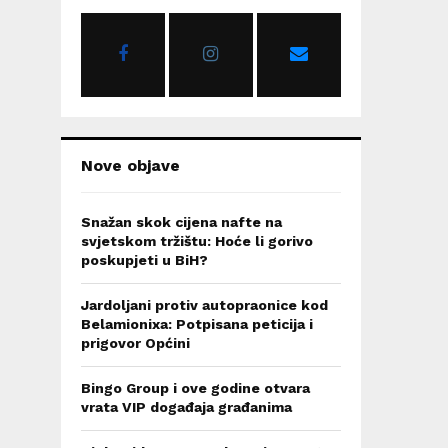
o
r
R
:
C
H
Nove objave
Snažan skok cijena nafte na
svjetskom tržištu: Hoće li gorivo
poskupjeti u BiH?
Jardoljani protiv autopraonice kod
Belamionixa: Potpisana peticija i
prigovor Općini
Bingo Group i ove godine otvara
vrata VIP događaja građanima