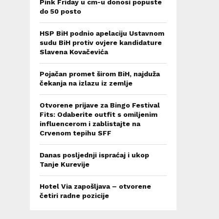
Pink Friday u cm-u donosi popuste
do 50 posto
HSP BiH podnio apelaciju Ustavnom
sudu BiH protiv ovjere kandidature
Slavena Kovačevića
Pojačan promet širom BiH, najduža
čekanja na izlazu iz zemlje
Otvorene prijave za Bingo Festival
Fits: Odaberite outfit s omiljenim
influencerom i zablistajte na
Crvenom tepihu SFF
Danas posljednji ispraćaj i ukop
Tanje Kurevije
Hotel Via zapošljava – otvorene
četiri radne pozicije