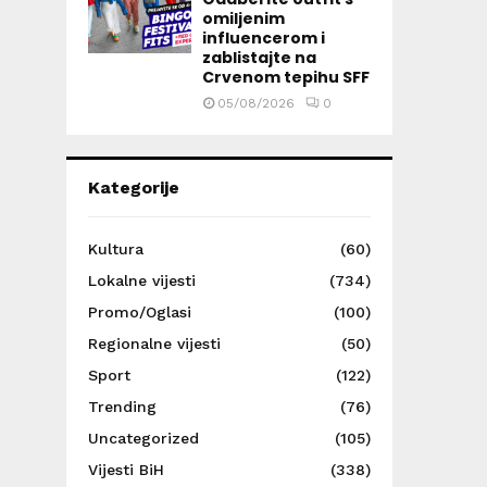
omiljenim
influencerom i
zablistajte na
Crvenom tepihu SFF
05/08/2026
0
Kategorije
Kultura
(60)
Lokalne vijesti
(734)
Promo/Oglasi
(100)
Regionalne vijesti
(50)
Sport
(122)
Trending
(76)
Uncategorized
(105)
Vijesti BiH
(338)