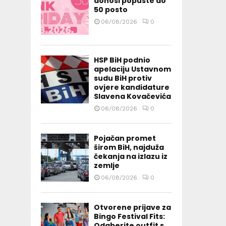
donosi popuste do
50 posto
06/08/2026
0
HSP BiH podnio
apelaciju Ustavnom
sudu BiH protiv
ovjere kandidature
Slavena Kovačevića
06/08/2026
0
Pojačan promet
širom BiH, najduža
čekanja na izlazu iz
zemlje
06/08/2026
0
Otvorene prijave za
Bingo Festival Fits:
Odaberite outfit s