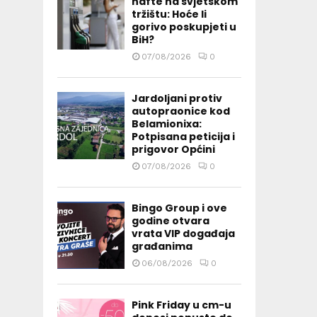
nafte na svjetskom
tržištu: Hoće li
gorivo poskupjeti u
BiH?
07/08/2026
0
Jardoljani protiv
autopraonice kod
Belamionixa:
Potpisana peticija i
prigovor Općini
07/08/2026
0
Bingo Group i ove
godine otvara
vrata VIP događaja
građanima
06/08/2026
0
Pink Friday u cm-u